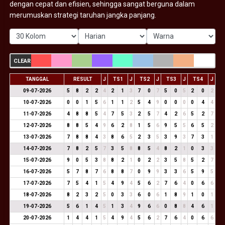
dengan cepat dan efisien, sehingga sangat berguna dalam
merumuskan strategi taruhan jangka panjang.
CLEAR
TANGGAL
RESULT
J
TS1
J
TS2
J
TS3
J
TS4
J
09-07-2026
5
8
2
2
4
2
1
3
7
0
7
5
0
5
2
0
2
10-07-2026
0
0
1
5
6
1
1
2
5
4
9
0
0
0
0
4
4
11-07-2026
4
8
8
5
4
7
5
3
2
5
7
4
2
6
5
2
7
12-07-2026
8
8
5
4
9
6
2
8
1
5
6
9
5
5
6
5
2
13-07-2026
7
8
8
4
3
8
6
5
2
3
5
3
9
3
7
3
1
14-07-2026
7
8
2
5
7
3
5
8
8
5
4
8
2
1
0
3
3
15-07-2026
9
0
5
3
8
8
2
1
0
2
2
3
5
8
5
2
7
16-07-2026
5
7
8
7
6
8
8
7
0
9
9
3
3
6
5
9
5
17-07-2026
7
5
4
1
5
4
9
4
5
6
2
7
6
4
0
6
6
18-07-2026
8
2
3
2
5
0
3
3
6
0
6
1
8
9
1
0
1
19-07-2026
5
6
1
4
5
1
3
4
9
6
6
0
8
8
4
6
1
20-07-2026
1
4
4
1
5
4
9
4
5
6
2
7
6
4
0
6
6