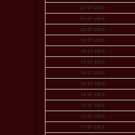
22-07-2026
21-07-2026
20-07-2026
19-07-2026
18-07-2026
17-07-2026
16-07-2026
15-07-2026
14-07-2026
13-07-2026
12-07-2026
11-07-2026