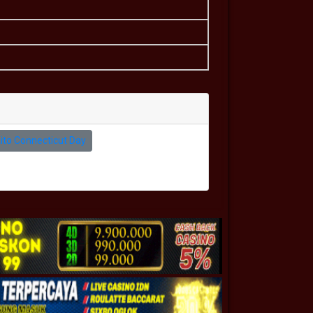
ito Connecticut Day