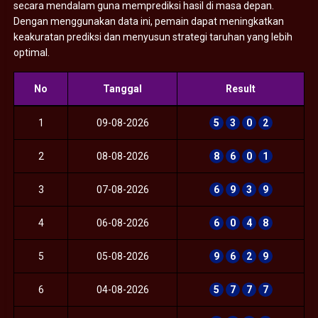
secara mendalam guna memprediksi hasil di masa depan.
Dengan menggunakan data ini, pemain dapat meningkatkan
keakuratan prediksi dan menyusun strategi taruhan yang lebih
optimal.
No
Tanggal
Result
1
09-08-2026
5
3
0
2
2
08-08-2026
8
6
0
1
3
07-08-2026
6
9
3
9
4
06-08-2026
6
0
4
8
5
05-08-2026
9
6
2
9
6
04-08-2026
5
7
7
7