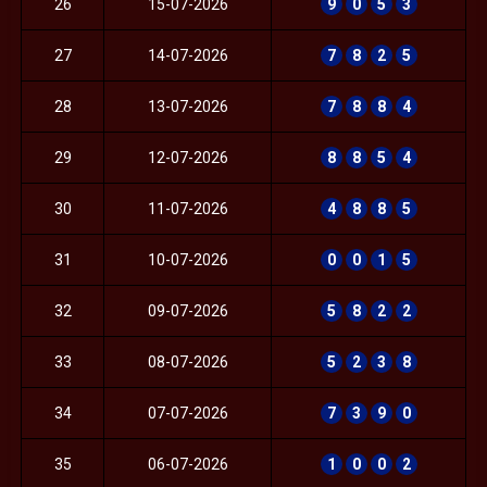
26
15-07-2026
9
0
5
3
27
14-07-2026
7
8
2
5
28
13-07-2026
7
8
8
4
29
12-07-2026
8
8
5
4
30
11-07-2026
4
8
8
5
31
10-07-2026
0
0
1
5
32
09-07-2026
5
8
2
2
33
08-07-2026
5
2
3
8
34
07-07-2026
7
3
9
0
35
06-07-2026
1
0
0
2