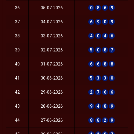
36
05-07-2026
0
8
6
9
37
04-07-2026
6
9
0
9
38
03-07-2026
4
0
4
6
39
02-07-2026
5
0
8
7
40
01-07-2026
6
6
8
8
41
30-06-2026
5
3
3
0
42
29-06-2026
2
7
6
6
43
28-06-2026
9
4
8
9
44
27-06-2026
8
8
2
9