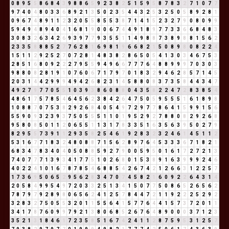
0
8
9
5
5
8
6
8
4
3
9
8
8
6
5
9
2
3
8
2
5
1
5
9
5
8
7
8
3
2
7
1
0
7
7
9
7
4
0
4
8
0
3
3
6
8
9
2
1
3
5
0
2
3
5
4
4
3
2
5
3
2
5
0
5
8
9
2
8
1
0
9
6
7
4
8
9
1
1
2
3
2
0
5
5
8
5
5
3
8
7
1
4
1
5
2
3
2
7
9
0
8
0
9
9
5
9
4
9
4
8
9
4
0
4
1
6
8
1
9
0
0
6
7
4
4
9
1
8
9
7
7
3
3
6
6
8
4
8
3
3
0
8
3
2
6
3
4
2
6
9
3
9
7
7
9
3
5
5
1
1
4
9
8
8
7
3
8
9
8
8
1
5
6
2
2
3
3
5
8
8
8
5
2
7
7
6
2
8
1
6
9
8
1
9
6
6
8
2
1
5
0
8
9
8
0
8
2
2
4
1
5
1
1
2
9
2
5
2
7
0
7
2
8
1
4
8
3
8
2
8
6
5
0
5
4
1
3
0
3
4
6
7
5
3
2
8
5
1
6
8
0
9
2
2
2
7
9
5
5
9
4
9
6
6
7
7
7
6
4
8
8
9
9
9
7
0
3
0
3
9
8
8
0
8
2
8
1
9
1
0
7
6
0
6
7
1
7
9
7
0
1
8
3
2
9
4
6
2
8
5
7
1
4
5
2
0
3
1
4
4
2
9
9
9
4
9
4
2
6
8
2
3
1
4
5
8
8
0
8
3
7
3
5
8
4
4
3
4
7
4
9
2
7
9
7
7
0
5
5
1
0
3
9
3
8
6
0
8
8
0
4
3
5
8
2
2
4
7
2
8
3
8
5
4
4
8
6
1
7
5
7
8
5
4
6
4
5
6
2
3
8
4
2
6
4
7
5
0
5
9
5
5
5
1
6
1
8
9
8
1
0
8
8
7
0
7
5
3
8
2
9
2
6
8
4
0
5
4
9
7
2
9
7
7
8
6
4
1
5
9
9
1
5
6
5
5
9
0
9
3
2
3
9
3
7
5
0
5
5
5
1
1
0
1
9
5
2
9
2
7
8
8
0
8
2
9
2
6
8
9
5
8
0
8
5
0
1
1
2
0
6
5
5
1
1
3
1
7
8
3
3
5
1
6
3
5
6
3
9
5
0
2
7
9
8
2
9
5
5
7
3
9
1
1
2
9
3
5
8
2
5
4
6
1
9
2
8
3
2
3
2
4
6
1
4
5
1
1
2
5
3
1
6
7
7
1
8
3
2
4
8
0
8
8
7
1
5
6
2
8
9
7
6
4
5
3
3
3
6
7
1
8
2
1
6
8
3
4
7
8
3
4
0
4
0
5
0
8
8
5
9
2
7
9
0
0
5
9
5
0
1
6
1
7
2
7
2
1
3
7
4
0
7
7
7
1
3
9
3
4
1
7
7
5
1
0
2
6
8
0
1
5
3
8
9
1
6
3
9
9
9
2
4
6
4
0
2
2
4
1
0
1
6
7
8
7
8
5
4
6
8
8
5
4
2
6
7
4
2
1
2
6
6
3
1
2
2
5
7
1
7
3
6
9
5
0
6
5
2
9
5
6
2
8
3
4
7
0
7
4
5
8
2
1
6
0
9
2
2
6
4
3
1
4
2
0
5
8
4
9
9
5
4
9
7
2
0
3
3
2
5
1
3
4
1
5
0
7
7
5
0
8
6
5
2
6
5
6
2
7
8
7
9
7
9
2
8
9
8
0
6
5
6
2
4
1
2
5
7
8
4
4
7
2
1
1
9
2
2
2
5
2
9
2
3
2
8
3
2
7
5
0
5
5
3
2
0
1
1
5
5
6
4
1
5
7
7
6
4
4
1
5
7
3
7
2
0
1
1
3
4
1
7
8
7
6
0
9
9
7
9
2
1
3
8
0
6
8
5
2
6
7
6
4
8
9
0
0
0
3
7
1
2
3
3
5
2
1
3
1
8
4
6
1
7
2
3
5
8
5
1
6
7
4
2
4
1
1
2
8
7
5
9
5
3
1
2
5
7