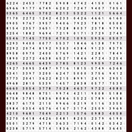
6
2
2
4
6
2
4
5
3
8
7
7
8
2
1
5
9
0
8
8
4
7
4
2
6
4
1
5
0
5
0
1
6
1
7
6
9
6
6
3
9
1
7
7
5
6
7
4
9
4
6
2
0
2
2
7
2
4
7
2
9
4
0
7
7
7
0
5
4
9
0
3
6
5
2
6
4
6
5
2
3
7
0
2
2
8
2
1
3
4
5
3
2
2
4
1
1
2
1
3
5
6
6
4
1
7
1
7
0
7
2
2
7
2
9
1
2
4
2
6
4
2
3
3
6
0
4
2
6
8
4
6
6
1
7
6
1
6
0
6
0
9
0
5
5
9
7
6
7
4
3
9
5
7
3
9
4
0
6
6
7
9
2
3
5
7
8
1
8
9
0
5
0
8
8
8
1
5
4
9
2
3
5
7
3
3
6
5
1
6
7
3
2
8
1
8
0
3
7
1
2
3
7
8
6
9
7
9
5
5
3
2
5
4
9
1
8
8
2
1
9
6
9
4
4
7
2
1
9
1
0
1
7
1
8
3
7
2
9
2
2
7
4
9
4
5
5
4
6
1
7
1
4
5
9
7
7
5
0
5
4
7
0
2
2
1
0
9
5
5
5
9
3
6
9
0
5
0
7
7
6
2
9
3
3
9
4
0
0
0
0
0
7
7
5
5
5
3
7
1
1
8
4
6
1
6
1
3
8
2
7
9
7
5
3
2
2
9
2
2
2
0
7
4
2
8
1
9
2
2
9
3
0
3
3
4
3
8
4
3
9
1
2
3
5
8
3
7
9
7
8
9
5
8
4
0
9
7
0
7
2
4
0
0
0
5
7
6
9
6
1
4
2
1
3
2
2
8
1
9
7
8
4
9
4
1
8
9
0
9
2
2
7
2
9
4
6
3
8
2
6
5
2
7
9
1
8
4
6
1
4
7
2
4
6
3
2
5
4
9
4
2
6
5
2
4
6
6
5
2
6
4
3
9
3
3
7
8
5
4
8
1
2
3
5
9
9
5
9
5
7
2
4
6
1
1
9
2
7
9
3
0
9
5
5
3
4
8
7
6
9
7
1
6
7
1
8
1
5
6
5
7
4
9
4
6
3
6
8
5
0
3
4
1
5
3
3
9
7
7
3
2
0
0
0
6
2
4
7
2
5
0
0
0
0
3
7
5
6
2
9
4
1
2
3
3
7
7
3
1
2
0
4
1
5
3
6
2
2
4
8
2
1
5
6
8
9
9
1
1
2
4
1
9
1
2
9
5
1
6
4
9
6
8
5
2
8
1
0
1
5
3
3
9
3
1
4
5
7
3
2
8
3
8
2
0
5
7
7
5
7
5
3
9
3
6
6
6
0
6
3
0
5
4
9
3
7
7
8
6
7
0
2
8
1
4
6
3
7
1
9
7
2
2
4
4
0
8
0
8
0
6
4
8
3
9
8
4
8
3
8
7
5
1
6
9
9
7
4
2
4
2
1
1
2
9
0
0
8
8
5
1
8
8
7
8
7
5
8
4
3
7
8
1
9
5
8
3
6
9
8
0
8
6
5
5
5
2
2
4
5
7
8
9
8
4
9
5
8
4
3
8
3
7
1
6
1
7
0
7
2
1
1
0
1
9
9
6
6
3
0
2
1
9
1
0
1
1
6
7
3
3
5
5
1
0
9
8
4
3
0
3
5
4
9
6
5
7
6
4
4
1
6
7
4
3
1
7
4
2
2
5
0
9
9
3
9
6
9
6
4
2
1
0
1
9
6
8
1
9
7
0
4
9
4
2
2
1
3
4
1
5
7
6
4
0
9
8
3
2
4
0
5
8
4
3
2
7
0
7
0
4
1
8
9
4
4
2
6
8
0
4
8
1
9
8
2
0
5
5
2
3
7
9
7
6
1
9
0
9
5
5
0
1
1
3
2
7
9
7
4
7
1
8
9
3
6
3
3
6
7
1
9
4
4
0
1
4
2
6
0
3
4
2
6
0
2
3
8
2
5
7
1
9
1
5
7
1
4
5
1
8
3
6
9
2
1
6
2
8
4
3
8
8
7
3
6
4
5
9