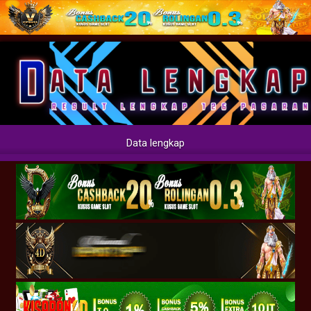
Data lengkap