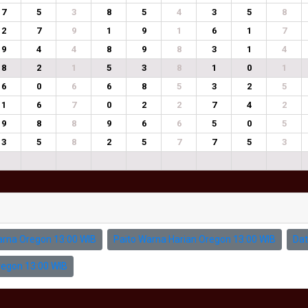
7
5
3
8
5
4
3
5
8
2
7
9
1
9
1
6
1
7
9
4
4
8
9
8
3
1
4
8
2
1
5
3
8
1
0
1
6
0
6
6
8
5
3
2
5
1
6
7
0
2
2
7
4
2
9
8
8
9
6
6
5
0
5
3
5
8
2
5
7
7
5
3
arna Oregon 13:00 WIB
Paito Warna Harian Oregon 13:00 WIB
Dat
Oregon 13:00 WIB