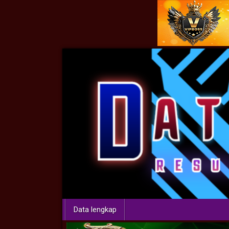
Data lengkap