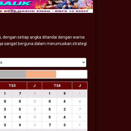
i, dengan setiap angka ditandai dengan warna
ngga sangat berguna dalam merumuskan strategi
TS3
J
TS4
J
1
7
8
1
9
1
0
0
0
0
4
4
3
5
8
5
2
7
9
0
9
5
4
9
3
9
3
7
3
1