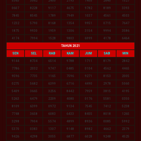
5363
3062
2400
2193
1405
2640
1527
0607
8228
9117
4675
9782
8189
3393
7845
8545
1789
7949
1037
4561
4503
1232
5790
8168
1354
9951
0715
7647
1875
9930
1959
1306
3154
9994
3586
4174
7994
1528
9803
6999
4178
6464
TAHUN 2021
SEN
SEL
RAB
KAM
JUM
SAB
MIN
9144
8734
6514
9788
1711
8179
2842
7786
2032
9747
0485
0104
4562
4465
9596
7735
1165
7596
9271
8153
2005
0275
5682
6399
6716
4490
2978
5060
5409
3665
3256
8442
7959
3815
4195
5263
6479
2209
4080
0176
5581
0350
8109
6399
0972
9134
7545
7412
5238
7748
3658
6083
6433
8455
8018
1265
3298
7904
5574
4899
8936
0085
5992
5370
0383
1307
9148
8982
4662
2379
9426
4298
3055
6877
6028
9248
4525