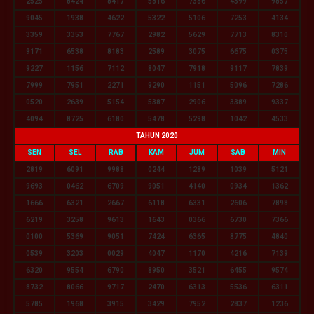
2525
8424
8417
5816
7386
4399
9857
9045
1938
4622
5322
5106
7253
4134
3359
3353
7767
2982
5629
7713
8310
9171
6538
8183
2589
3075
6675
0375
9227
1156
7112
8047
7918
9117
7839
7999
7951
2271
9290
1151
5096
7286
0520
2639
5154
5387
2906
3389
9337
4094
8725
6180
5478
5298
1042
4533
TAHUN 2020
SEN
SEL
RAB
KAM
JUM
SAB
MIN
2819
6091
9988
0244
1289
1039
5121
9693
0462
6709
9051
4140
0934
1362
1666
6321
2667
6118
6331
2606
7898
6219
3258
9613
1643
0366
6730
7366
0100
5369
9051
7424
6365
8775
4840
0539
3203
0029
4047
1170
4216
7139
6320
9554
6790
8950
3521
6455
9574
8732
8066
9717
2470
6313
5536
6311
5785
1968
3915
3429
7952
2837
1236