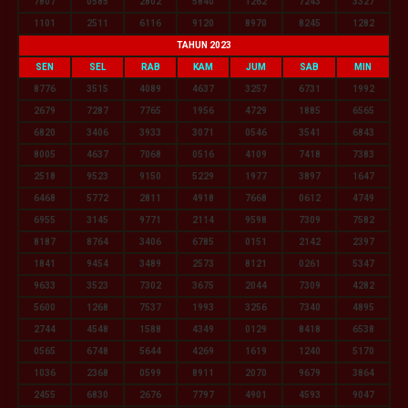
7807
0585
2802
5840
1262
7243
3327
1101
2511
6116
9120
8970
8245
1282
TAHUN 2023
SEN
SEL
RAB
KAM
JUM
SAB
MIN
8776
3515
4089
4637
3257
6731
1992
2679
7287
7765
1956
4729
1885
6565
6820
3406
3933
3071
0546
3541
6843
8005
4637
7068
0516
4109
7418
7383
2518
9523
9150
5229
1977
3897
1647
6468
5772
2811
4918
7668
0612
4749
6955
3145
9771
2114
9598
7309
7582
8187
8764
3406
6785
0151
2142
2397
1841
9454
3489
2573
8121
0261
5347
9633
3523
7302
3675
2044
7309
4282
5600
1268
7537
1993
3256
7340
4895
2744
4548
1588
4349
0129
8418
6538
0565
6748
5644
4269
1619
1240
5170
1036
2368
0599
8911
2070
9679
3864
2455
6830
2676
7797
4901
4593
9047