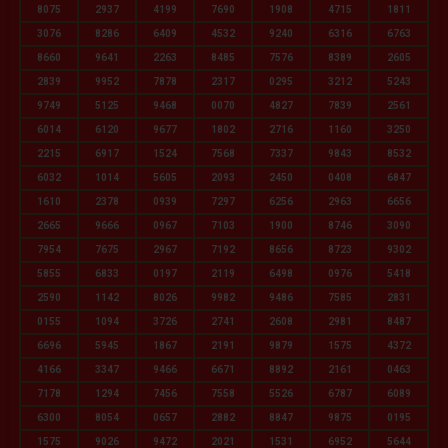
8075
2937
4199
7690
1908
4715
1811
3076
8286
6409
4532
9240
6316
6763
8660
9641
2263
8485
7576
8389
2605
2839
9952
7878
2317
0295
3212
5243
9749
5125
9468
0070
4827
7839
2561
6014
6120
9677
1802
2716
1160
3250
2215
6917
1524
7568
7337
9843
8532
6032
1014
5605
2093
2450
0408
6847
1610
2378
0939
7297
6256
2963
6656
2665
9666
0967
7103
1900
8746
3090
7954
7675
2967
7192
8656
8723
9302
5855
6833
0197
2119
6498
0976
5418
2590
1142
8026
9982
9486
7585
2831
0155
1094
3726
2741
2608
2981
8487
6696
5945
1867
2191
9879
1575
4372
4166
3347
9466
6671
8892
2161
0463
7178
1294
7456
7558
5526
6787
6089
6300
8054
0657
2882
8847
9875
0195
1575
9026
9472
2021
1531
6952
5644