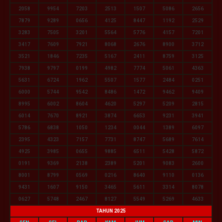
2058
9954
7203
2513
1507
5086
2656
7879
9289
0656
4125
8447
1192
2529
3283
7505
3201
5564
5776
4157
7201
3417
7609
7921
8068
2676
8900
3712
3521
1846
7235
5167
2411
8759
3125
7938
9797
0199
4982
7774
5061
4363
5631
6724
1962
5507
1577
2484
0251
6000
5744
9542
8486
1472
9462
9409
8995
6002
8604
4620
5297
5209
2815
6014
7670
8921
3874
6653
9231
3941
5786
6838
1050
1234
0044
1389
6097
2395
4323
7157
7731
8747
5689
7614
4925
3985
0655
9885
6511
5428
5872
0191
9369
2138
2389
5201
9083
2600
8001
8799
0569
0216
8640
9110
0136
9431
1607
9150
3465
5611
3314
8078
0627
5748
2467
8127
5549
5269
4633
TAHUN 2025