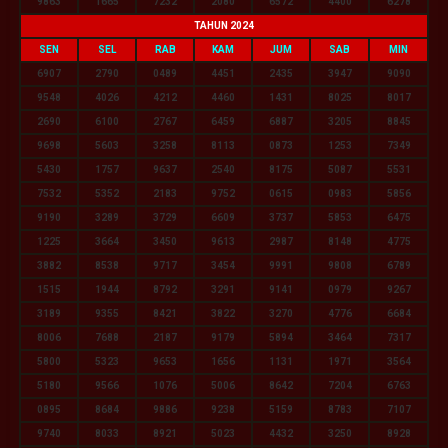
9863
1665
7232
2080
6572
4400
6278
TAHUN 2024
SEN
SEL
RAB
KAM
JUM
SAB
MIN
6907
2790
0489
4451
2435
3947
9090
9548
4026
4212
4460
1431
8025
8017
2690
6100
2767
6459
6887
3205
8845
9698
5603
3258
8113
0873
1253
7349
5430
1757
9637
2540
8175
5087
5531
7532
5352
2183
9752
0615
0983
5856
9190
3289
3729
6609
3737
5853
6475
1225
3664
3450
9613
2987
8148
4775
3882
8538
9717
3454
9991
9808
6789
1515
1944
8792
3291
9141
0979
9267
3189
9355
8421
3822
3270
4776
6684
8006
7688
2187
9179
5894
3464
7317
5800
5323
9653
1656
1131
1971
3564
5180
9566
1076
5006
8642
7204
6763
0895
8684
9886
9238
5159
8783
7107
9740
8033
8921
5023
4432
3250
8928