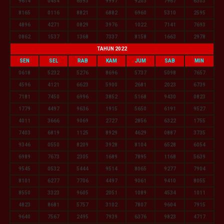
9614
0454
6593
9997
9203
7967
6303
8165
0116
8821
6882
6960
5310
2595
4896
4271
0829
3976
1022
7141
7693
0862
1537
1368
7337
8158
1663
2978
TAHUN 2022
SEN
SEL
RAB
KAM
JUM
SAB
MIN
0618
5232
5276
8696
5737
5098
7657
4596
4121
6623
5900
2681
2023
6739
7181
7450
6996
3852
5168
9430
0823
1779
4497
9636
1915
5650
6191
9527
4011
3666
9069
2727
2856
6322
1755
7403
6819
1125
8929
4629
0887
3735
9346
0550
8209
3928
8104
6528
6054
6989
7673
2305
1689
7895
1168
5639
9545
0532
5444
9514
8065
9277
7904
8101
6277
7706
4497
9061
9410
8055
8550
3323
9605
2051
1089
4534
1011
4823
8681
5757
3102
7807
9604
7915
9640
7567
2495
7939
6376
9823
4717