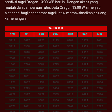
prediksi togel Oregon 13:00 WIB hari ini. Dengan akses yang
mudah dan pembaruan rutin, Data Oregon 13:00 WIB menjadi
alat andal bagi penggemar togel untuk memaksimalkan peluang
kemenangan.
TAHUN 2018
SEN
SEL
RAB
KAM
JUM
SAB
MIN
5919
3497
8120
2113
0907
3772
9651
5919
6908
4980
1622
3621
8958
8268
7391
8818
4788
7677
2075
8756
7840
2069
5155
4740
7968
6458
3831
1139
1665
6746
3084
4795
4462
0084
5335
0459
3229
8185
7308
2467
5990
6199
3403
1861
3049
4002
7789
3175
0817
1925
9032
1157
1038
8931
8193
4834
2472
8219
8786
5464
2520
4388
6220
6429
3997
3421
3335
0718
6887
6586
9453
1657
9085
7906
3146
9594
2989
0675
1681
3712
9992
7462
9946
6222