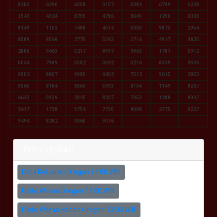
8403
6290
6358
0157
5084
6799
6238
1543
4324
8755
4786
8649
1290
0003
8149
1103
7488
4014
3000
9873
2954
8589
9569
2770
5393
2716
4917
4825
2800
9663
0217
8997
9963
1781
3912
0044
7989
5582
0392
3216
8419
9590
0002
8807
9985
6402
7512
9615
2853
0565
8184
6363
5953
8104
1149
8267
6643
0939
2045
8207
7053
1288
8007
3617
1738
3754
7730
4008
2775
0227
9494
8282
0860
9016
POST TERKAIT
Data Keluaran Oregon 13:00 WIB
Paito Warna Oregon 13:00 WIB
Paito Warna Harian Oregon 13:00 WIB