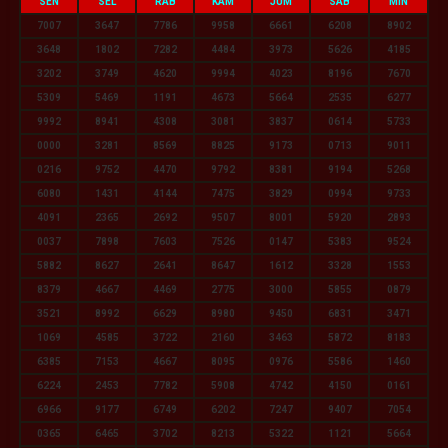
SEN
SEL
RAB
KAM
JUM
SAB
MIN
7007
3647
7786
9958
6661
6208
8902
3648
1802
7282
4484
3973
5626
4185
3202
3749
4620
9994
4023
8196
7670
5309
5469
1191
4673
5664
2535
6277
9992
8941
4308
3081
3837
0614
5733
0000
3281
8569
8825
9173
0713
9011
0216
9752
4470
9792
8381
9194
5268
6080
1431
4144
7475
3829
0994
9733
4091
2365
2692
9507
8001
5920
2893
0037
7898
7603
7526
0147
5383
9524
5882
8627
2641
8647
1612
3328
1553
8379
4667
4469
2775
3000
5855
0879
3521
8992
6629
8980
9450
6831
3471
1069
4585
3722
2160
3463
5872
8183
6385
7153
4667
8095
0976
5586
1460
6224
2453
7782
5908
4742
4150
0161
6966
9177
6749
6202
7247
9407
7054
0365
6465
3702
8213
5322
1121
5664