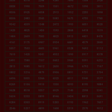
3535
8318
2248
9285
7696
1358
2928
XXXX
1990
7509
1501
4672
1090
3811
8506
0925
6058
2913
1052
2255
1898
8006
2483
2565
5083
9675
4755
7765
9542
4339
1348
2472
1993
6051
8520
1420
4825
1450
1593
2868
6418
1519
1484
2609
7583
4823
5913
4431
8478
4161
3175
6987
0934
6681
4579
3840
5057
7503
4605
5961
0328
9692
5112
7610
1420
9041
4932
1090
0917
8378
5491
7380
7107
0602
3960
5591
6213
2813
9085
9612
2630
3966
6792
7167
0802
3216
4879
0906
0891
9731
3704
6496
5055
5366
6323
6511
5940
3577
8269
5106
9910
1550
6593
8195
9884
9628
8518
9357
6929
7140
2398
5341
5634
5333
0899
8946
3434
8813
0691
8284
0303
8919
5203
0193
1962
7657
2546
5237
4899
1608
5319
2370
9012