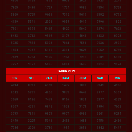
4866
5124
7872
8608
2827
6925
2241
7965
5490
1729
1734
9995
4354
5768
5860
5725
9651
7312
5617
6382
0772
4139
5541
2001
9059
4917
7996
1822
7501
8974
5415
4922
5040
9374
7603
8483
3713
9316
3176
4841
6132
0028
5735
7354
5008
7061
7581
7036
2802
1854
9087
5117
3311
9628
3252
6760
7489
5763
9905
1963
7236
9689
5360
3227
9327
5806
6814
2605
8023
9823
TAHUN 2019
SEN
SEL
RAB
KAM
JUM
SAB
MIN
4214
8787
6563
1472
7898
5349
4136
8012
5931
4806
3853
0648
8977
5509
3658
0186
7478
8167
1851
2877
4023
9307
4331
0842
1038
3171
1984
7602
3793
7871
0803
0974
6985
3261
8294
3478
3225
5041
2493
1688
7450
2430
7086
2020
3780
1937
3851
9842
5447