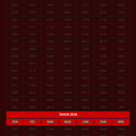
4210
9681
7049
2213
1576
0983
4058
3270
0418
4426
0481
8205
2379
6190
5501
3279
4718
3633
7194
0142
0342
0238
5719
5714
1836
2162
4388
3645
2204
7500
6926
1258
0168
6074
8732
1317
6605
7982
5899
8872
8576
5930
6806
2900
5309
4097
2788
9355
5021
3985
0783
9660
6092
4619
9569
5244
4598
4981
9759
0593
3799
1527
6997
6027
0170
4309
0790
6322
8264
0760
4984
4067
1495
8692
3604
8736
5411
2912
3708
9410
2051
6254
7088
8970
6580
9070
4824
0060
9912
9206
5598
0345
2269
0965
1328
5437
1473
0379
0261
1800
4812
5600
2354
2219
1990
TAHUN 2026
SEN
SEL
RAB
KAM
JUM
SAB
MIN
7271
3493
5338
2690
8398
6566
9264