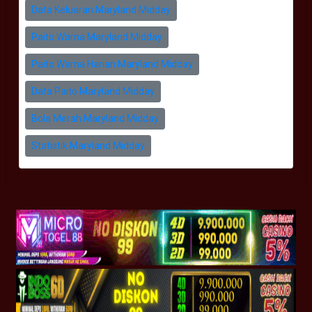
Data Keluaran Maryland Midday
Paito Warna Maryland Midday
Paito Warna Harian Maryland Midday
Data Paito Maryland Midday
Bola Merah Maryland Midday
Statistik Maryland Midday