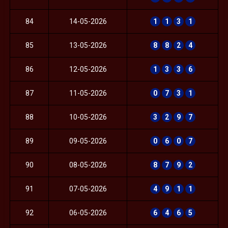
84
14-05-2026
1
1
3
1
85
13-05-2026
8
8
2
4
86
12-05-2026
1
3
3
6
87
11-05-2026
0
7
3
1
88
10-05-2026
3
2
9
7
89
09-05-2026
0
6
0
7
90
08-05-2026
8
7
9
2
91
07-05-2026
4
9
1
1
92
06-05-2026
6
4
6
5