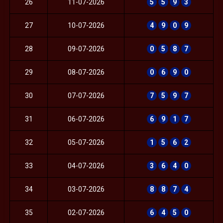
26
11-07-2026
5
5
9
3
27
10-07-2026
4
9
0
9
28
09-07-2026
0
5
8
7
29
08-07-2026
0
6
9
0
30
07-07-2026
7
5
9
7
31
06-07-2026
6
9
1
7
32
05-07-2026
1
5
6
2
33
04-07-2026
3
6
4
0
34
03-07-2026
8
8
7
4
35
02-07-2026
6
4
5
0