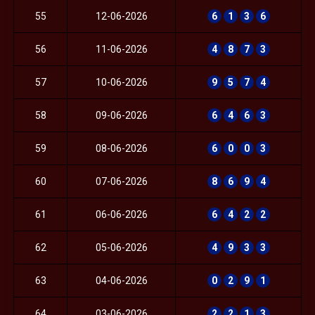
55
12-06-2026
6
1
3
6
56
11-06-2026
4
8
7
3
57
10-06-2026
9
5
7
4
58
09-06-2026
6
4
6
3
59
08-06-2026
6
0
0
3
60
07-06-2026
8
6
9
4
61
06-06-2026
6
4
2
2
62
05-06-2026
4
9
3
3
63
04-06-2026
0
2
9
1
64
03-06-2026
2
2
1
3