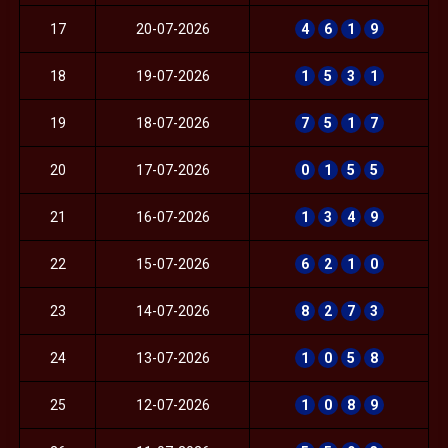
17
20-07-2026
4
6
1
9
18
19-07-2026
1
5
3
1
19
18-07-2026
7
5
1
7
20
17-07-2026
0
1
5
5
21
16-07-2026
1
3
4
9
22
15-07-2026
6
2
1
0
23
14-07-2026
8
2
7
3
24
13-07-2026
1
0
5
8
25
12-07-2026
1
0
8
9