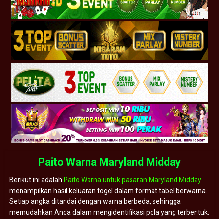
Paito Warna Maryland Midday
Berikut ini adalah
Paito Warna untuk pasaran Maryland Midday
menampilkan hasil keluaran togel dalam format tabel berwarna.
Setiap angka ditandai dengan warna berbeda, sehingga
memudahkan Anda dalam mengidentifikasi pola yang terbentuk.