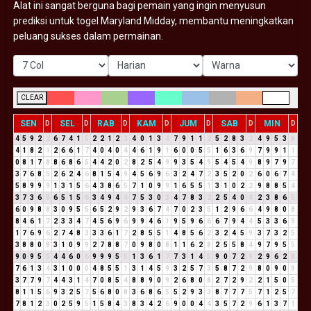
Alat ini sangat berguna bagi pemain yang ingin menyusun
prediksi untuk togel Maryland Midday, membantu meningkatkan
peluang sukses dalam permainan.
CLEAR
SEN
SEL
RAB
KAM
JUM
SAB
MIN
D
D
D
D
D
D
D
4
5
9
2
2
6
7
4
1
5
2
2
1
2
3
4
0
1
3
4
7
9
1
1
2
5
2
8
3
2
4
9
5
3
8
4
1
8
2
1
2
6
6
1
7
4
0
4
0
4
4
6
1
9
1
6
0
0
5
5
1
6
3
6
9
7
9
9
1
1
0
8
1
7
8
8
6
8
6
5
4
4
2
0
2
8
2
5
4
9
9
3
5
4
9
5
4
5
4
9
8
9
7
9
7
3
7
6
8
5
2
6
2
4
6
8
1
5
4
9
4
5
6
9
6
3
2
4
7
2
3
5
2
0
2
6
0
6
7
4
5
8
9
9
9
1
3
1
5
6
4
3
8
6
5
7
1
0
9
9
1
6
5
5
1
3
1
0
2
2
9
8
8
5
4
3
7
3
6
9
6
5
1
5
6
3
4
9
4
4
7
5
3
0
3
4
7
8
3
2
2
5
4
0
4
2
3
8
6
5
6
0
9
8
8
3
0
9
5
5
6
5
2
9
2
9
3
6
7
4
7
0
2
3
5
1
2
9
6
6
4
9
8
0
8
8
4
6
1
7
2
3
3
4
7
4
5
6
9
6
9
9
4
6
1
9
5
9
6
6
6
7
9
4
4
5
3
3
6
9
1
7
6
9
6
2
7
4
8
3
3
3
6
1
7
2
8
5
5
1
4
8
5
6
2
3
2
4
5
9
3
7
3
2
5
3
8
8
0
8
3
1
0
9
9
2
7
8
8
7
0
9
8
0
8
1
1
6
2
8
2
5
5
8
4
9
7
9
5
5
9
0
9
5
5
4
4
6
0
6
9
9
9
5
5
1
3
6
1
7
7
3
1
4
5
9
0
7
2
9
2
9
6
2
8
7
6
1
3
4
3
1
0
0
0
4
8
5
5
1
3
1
4
5
9
3
2
5
7
3
5
8
7
2
9
8
0
9
0
9
3
7
7
9
7
4
4
3
1
4
7
0
8
5
4
8
8
9
0
9
2
6
8
0
8
2
7
2
9
2
2
1
5
0
5
8
1
1
5
6
9
3
2
5
7
5
6
8
0
8
3
6
8
6
5
5
2
9
3
3
8
7
7
7
5
7
1
2
5
7
7
8
1
2
3
0
2
5
9
5
1
5
8
4
3
8
3
4
2
6
9
0
0
4
4
3
5
7
2
9
6
1
3
7
1