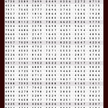
6
7
3
0
3
3
5
8
9
8
7
6
9
9
9
0
4
4
9
4
0
3
5
6
2
2
2
7
2
9
8
7
1
0
1
4
5
3
4
7
8
1
1
8
9
5
0
8
7
6
7
5
9
3
3
3
4
9
1
1
4
1
2
0
2
5
3
7
5
3
7
9
7
1
8
7
5
4
5
9
3
7
7
7
5
3
6
9
6
6
3
7
4
3
7
1
6
1
6
7
7
0
1
4
5
7
5
5
7
3
5
4
5
7
3
1
8
1
6
7
3
8
6
4
1
6
7
3
0
3
1
3
8
5
4
1
9
2
8
1
9
8
0
6
6
0
3
9
1
1
1
1
7
7
5
4
0
8
0
8
0
4
4
9
4
2
4
3
8
2
5
8
4
4
8
9
0
5
8
4
8
1
1
2
3
7
2
8
5
4
7
8
4
0
4
6
6
2
3
5
8
9
2
6
8
9
7
7
0
7
9
3
0
4
4
6
3
4
0
4
3
3
7
8
6
5
6
9
8
8
4
7
0
9
9
9
6
6
1
7
4
4
3
0
3
7
9
6
5
2
4
6
8
6
5
2
6
1
0
1
9
5
3
7
1
6
6
5
1
6
4
1
9
4
4
6
0
5
1
6
0
6
6
0
6
1
6
0
5
5
2
1
4
7
2
1
6
4
5
9
9
2
6
9
6
3
3
4
1
5
4
8
9
6
6
2
9
5
2
7
0
3
0
1
1
2
5
0
5
5
1
8
5
3
8
2
0
9
3
3
0
3
2
4
6
5
8
3
3
6
9
9
5
7
3
7
0
2
9
2
9
0
1
9
1
7
0
3
5
8
8
2
5
2
7
6
5
4
7
2
4
2
3
4
7
9
0
7
0
7
6
4
0
9
9
4
7
0
2
2
1
1
0
3
3
7
5
0
3
3
1
5
4
7
2
6
7
8
3
2
4
2
1
0
1
4
5
0
3
3
5
6
7
4
2
7
3
7
1
8
5
5
5
3
8
6
6
1
5
6
6
2
8
2
1
3
5
2
6
8
0
3
7
1
8
8
1
4
3
7
7
3
1
2
3
2
4
5
3
8
2
8
3
7
1
4
7
4
6
1
5
2
4
1
5
2
3
9
3
3
0
3
0
3
3
8
0
6
8
5
9
0
7
3
1
0
7
7
6
4
8
0
0
7
7
4
8
1
7
8
1
1
6
1
7
1
9
5
2
7
6
5
2
2
4
4
1
6
2
8
7
5
1
7
8
6
1
2
3
5
1
3
4
0
4
2
0
2
5
7
6
8
8
9
8
4
5
6
9
6
6
2
1
3
4
5
0
3
6
9
9
8
2
0
2
5
5
9
0
9
3
7
2
5
7
0
7
6
1
7
9
0
5
3
8
9
4
6
0
6
4
6
3
2
5
2
8
4
4
8
0
1
0
1
1
4
3
2
0
2
0
7
1
2
3
4
8
0
9
9
9
2
9
9
9
4
9
6
8
5
8
8
6
6
3
1
7
0
8
8
9
5
9
5
5
8
2
0
9
9
3
5
2
3
5
9
8
3
7
1
5
7
6
0
6
6
8
6
2
8
9
9
8
8
7
7
3
9
3
3
9
5
5
0
5
0
0
8
8
7
9
4
7
1
8
4
1
6
5
2
1
4
1
1
2
6
0
3
7
1
0
5
1
7
8
7
0
4
2
6
5
8
8
6
5
5
1
3
5
8
1
7
5
3
8
0
6
5
1
6
4
9
9
9
9
6
2
7
8
6
9
7
9
8
8
2
4
7
9
7
3
8
0
0
0
4
8
0
3
3
7
4
3
7
1
0
8
0
0
0
3
0
9
7
7
3
2
8
9
8
9
2
2
9
2
9
1
6
1
7
1
8
7
6
4
8
8
2
4
6
3
0
7
2
9
9
6
5
8
4
0
1
4
7
2
7
7
4
8
3
8
2
5
1
6
7
8
2
1
3
5
6
1
6
7
5
2
2
5
7
8
2
0
6
6
4
2
6
4
1
6
4
2
6
8
5
1
1
4
5
5
6
4
7
2
3
2
0
7
7