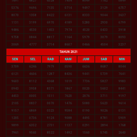
1691
6827
6328
1454
8049
1162
0849
5376
9696
7135
0714
9497
3129
6757
8070
1358
8422
6131
8333
9044
3637
1131
3199
6970
4189
5280
2930
6799
9486
4530
1453
7974
4520
0433
3918
9758
0844
8817
1164
5979
3079
8093
3069
4777
3714
8607
0466
4504
3237
TAHUN 2021
SEN
SEL
RAB
KAM
JUM
SAB
MIN
3709
6246
7979
0590
6636
8687
8044
6121
4606
1287
8436
9441
5739
7641
9603
8112
4368
1019
7736
5827
9983
0943
3958
8371
1867
0020
5602
8441
4453
0005
1511
7620
2076
3711
9197
2105
0837
0070
1476
5080
5623
9614
9157
6869
0323
9584
0190
9026
0131
1205
0736
9124
9088
4495
8781
5909
9899
6352
2731
1137
0291
2894
1768
7961
9565
8522
1492
1560
5745
2640