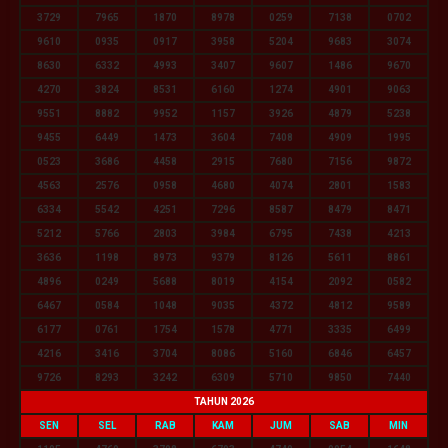
3729
7965
1870
8978
0259
7138
0702
9610
0935
0917
3958
5204
9683
3074
8630
6332
4993
3407
9607
1486
9670
4270
3824
8531
6160
1274
4901
9063
9551
8882
9952
1157
3926
4879
5238
9455
6449
1473
3604
7408
4909
1995
0523
3686
4458
2915
7680
7156
9872
4563
2576
0958
4680
4074
2801
1583
6334
5542
4251
7296
8587
8479
8471
5212
5766
2803
3984
6795
7438
4213
3636
1198
8973
9379
8126
5611
8861
4896
0249
5688
8019
4154
2092
0582
6467
0584
1048
9035
4372
4812
9589
6177
0761
1754
1578
4771
3335
6499
4216
3416
3704
8086
5160
6846
6457
9726
8293
3242
6309
5710
9850
7440
TAHUN 2026
SEN
SEL
RAB
KAM
JUM
SAB
MIN