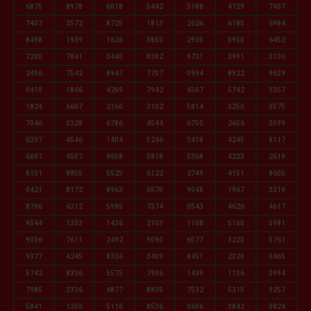
6875
8978
6018
5442
5188
4729
7407
7407
3572
8725
1813
2626
6185
6984
8498
1939
1626
0850
2935
0950
6452
7200
7841
3440
8382
9731
3991
3106
2496
7542
8947
7707
0994
8922
9639
0410
1866
4269
7942
4367
5742
3357
1824
6607
2160
3102
5814
3250
0575
7046
0328
6786
4544
6755
2656
3599
6397
4546
1404
5246
3418
4245
8117
6697
4507
9608
5818
5368
4223
2619
8151
8855
5525
6122
2749
4151
8605
0421
8172
8963
6570
9048
1967
3319
8796
6312
5985
7374
0543
4626
4617
9544
1353
1436
2103
1108
5160
5981
9036
7611
2492
9090
6577
3223
5761
9377
4245
8336
3409
8451
2320
0465
5742
8336
5575
7906
1439
1136
0994
7985
3336
4877
8835
7532
5315
9257
5841
1200
5116
8536
0606
3842
0824