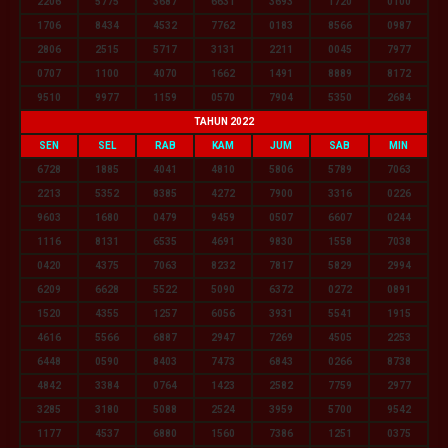
2206
5775
3687
6631
3693
1720
0100
1706
8434
4532
7762
0183
8566
0987
2806
2515
5717
3131
2211
0045
7977
0707
1100
4070
1662
1491
8889
8172
9510
9977
1159
0570
7904
5350
2684
TAHUN 2022
SEN
SEL
RAB
KAM
JUM
SAB
MIN
6728
1885
4041
4810
5806
5789
7063
2213
5352
8385
4272
7900
3316
0226
9603
1680
0479
9459
0507
6607
0244
1116
8131
6535
4691
9830
1558
7038
0420
4375
7063
8232
7817
5829
2994
6209
6628
5522
5090
6372
0272
0891
1520
4355
1257
6056
3931
5541
1915
4616
5566
6887
2947
7269
4505
2253
6448
0590
8403
7473
6843
0266
8738
4842
3384
0764
1423
2582
7759
2977
3285
3180
5088
2524
3959
5700
9542
1177
4537
6880
1560
7386
1251
0375