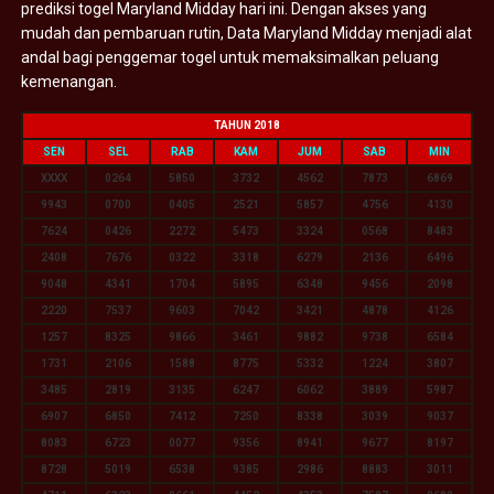
prediksi togel Maryland Midday hari ini. Dengan akses yang
mudah dan pembaruan rutin, Data Maryland Midday menjadi alat
andal bagi penggemar togel untuk memaksimalkan peluang
kemenangan.
TAHUN 2018
SEN
SEL
RAB
KAM
JUM
SAB
MIN
XXXX
0264
5850
3732
4562
7873
6869
9943
0700
0405
2521
5857
4756
4130
7624
0426
2272
5473
3324
0568
8483
2408
7676
0322
3318
6279
2136
6496
9048
4341
1704
5895
6348
9456
2098
2220
7537
9603
7042
3421
4878
4126
1257
8325
9866
3461
9882
9738
6584
1731
2106
1588
8775
5332
1224
3807
3485
2819
3135
6247
6062
3889
5987
6907
6850
7412
7250
8338
3039
9037
8083
6723
0077
9356
8941
9677
8197
8728
5019
6538
9385
2986
8883
3011