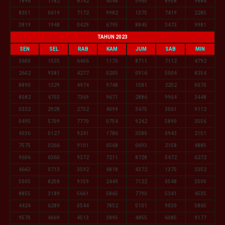
1896
1182
6742
4048
5960
8908
9886
8351
0619
7172
9982
1375
7419
2285
3819
1948
0429
6795
8845
3473
9981
TAHUN 2023
SEN
SEL
RAB
KAM
JUM
SAB
MIN
3600
1535
6406
1170
8711
7112
4792
2602
9381
4277
0205
0916
5004
8354
8890
1329
4974
9748
1581
2252
0070
8082
4703
7369
9671
2886
9964
3448
0332
2928
2732
4099
3475
3061
9112
0495
5709
7770
0754
9242
5890
3556
4036
0127
9241
1786
3580
0943
2151
7575
0266
9101
0568
0693
2158
4885
9606
6360
9372
7211
8728
5472
6272
4663
0713
3592
4818
4372
1375
3352
5005
8258
9159
2449
7122
0548
3500
8855
3189
5661
5865
7790
5341
4535
4424
6289
0544
7852
5101
9030
5865
9570
4669
4513
3895
4855
6085
9177