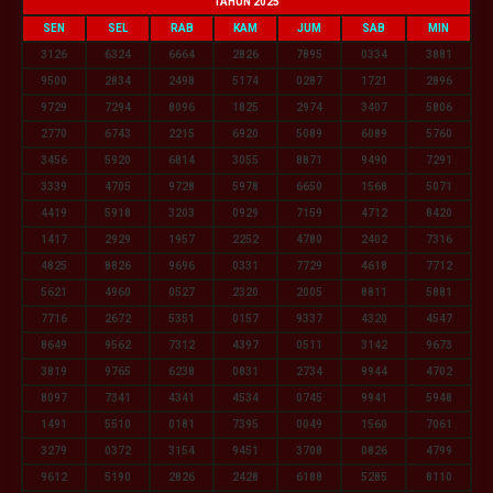
TAHUN 2025
SEN
SEL
RAB
KAM
JUM
SAB
MIN
3126
6324
6664
2826
7895
0334
3881
9500
2834
2498
5174
0287
1721
2896
9729
7294
8096
1825
2974
3407
5806
2770
6743
2215
6920
5089
6089
5760
3456
5920
6814
3055
8871
9490
7291
3339
4705
9728
5978
6650
1568
5071
4419
5918
3203
0929
7159
4712
8420
1417
2929
1957
2252
4780
2402
7316
4825
8826
9696
0331
7729
4618
7712
5621
4960
0527
2320
2005
8811
5881
7716
2672
5351
0157
9337
4320
4547
8649
9562
7312
4397
0511
3142
9673
3819
9765
6238
0831
2734
9944
4702
8097
7341
4341
4534
0745
9941
5948
1491
5510
0181
7395
0049
1560
7061
3279
0372
3154
9451
3708
0826
4799
9612
5190
2826
2428
6188
5285
8110