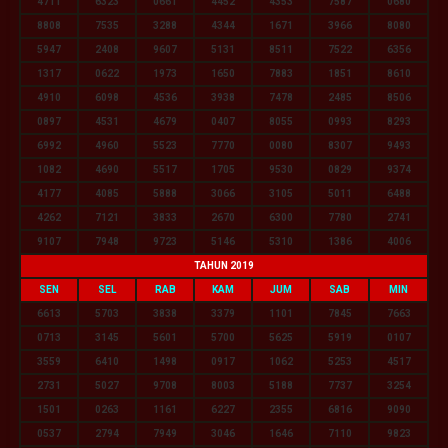
4711
6323
0661
4452
4353
7587
0680
8808
7535
3288
4344
1671
3966
8080
5947
2408
9607
5131
8511
7522
6356
1317
0622
1973
1650
7883
1851
8610
4910
6098
4536
3938
7478
2485
8506
0897
4531
4679
0407
8055
0993
8293
6992
4960
5523
7770
0080
8307
9493
1082
4690
5517
1705
9530
0829
9374
4177
4085
5888
3066
3105
5011
6488
4262
7121
3833
2670
6300
7780
2741
9107
7948
9723
5146
5310
1386
4006
TAHUN 2019
SEN
SEL
RAB
KAM
JUM
SAB
MIN
6613
5703
3838
3379
1101
7845
7663
0713
3145
5601
5700
5625
5919
0107
3559
6410
1498
0917
1062
5253
4517
2731
5027
9708
8003
5188
7737
3254
1501
0263
1161
6227
2355
6816
9090
0537
2794
7949
3046
1646
7110
9823