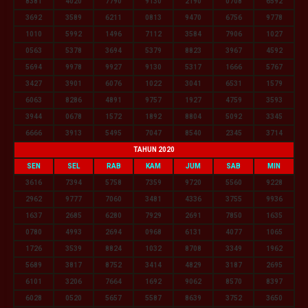
8381
4020
7790
9130
2190
0708
6592
3692
3589
6211
0813
9470
6756
9778
1010
5992
1496
7112
3584
7906
1027
0563
5378
3694
5379
8823
3967
4592
5694
9978
9927
9130
5317
1666
5767
3427
3901
6076
1022
3041
6531
1579
6063
8286
4891
9757
1927
4759
3593
3944
0678
1572
1892
8804
5092
3345
6666
3913
5495
7047
8540
2345
3714
TAHUN 2020
SEN
SEL
RAB
KAM
JUM
SAB
MIN
3616
7394
5758
7359
9720
5560
9228
2962
9777
7060
3481
4336
3755
9936
1637
2685
6280
7929
2691
7850
1635
0780
4993
2694
0968
6131
4077
1065
1726
3539
8824
1032
8708
3349
1962
5689
3817
8752
3414
4829
3187
2695
6101
3206
7664
1692
9062
8570
8397
6028
0520
5657
5587
8639
3752
3650