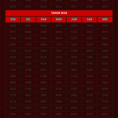
5043
7835
2724
4109
4708
7140
5271
4592
6741
2212
4013
7911
5283
4953
TAHUN 2024
SEN
SEL
RAB
KAM
JUM
SAB
MIN
4182
2661
4040
4619
6005
1636
7991
0817
8686
4420
8254
9354
5454
8979
3768
2624
8154
4569
3247
3520
6067
5899
1315
4386
7109
1655
3102
9885
3736
6515
3494
7530
4783
2540
2386
6098
3095
6529
9367
7023
1296
4980
8461
2334
4569
9946
9596
6794
5336
1769
2748
3361
2855
4856
3245
3732
3880
3109
2788
0980
1162
2558
9795
9095
4460
9995
1361
7314
9072
2962
7613
3100
4855
3145
3257
5872
8090
3779
4431
7085
8890
2680
2729
2150
8115
9325
5680
3686
5293
8777
7125
7812
0259
1584
8342
9004
3572
6137
6730
3589
7699
0449
0356
2272
8710