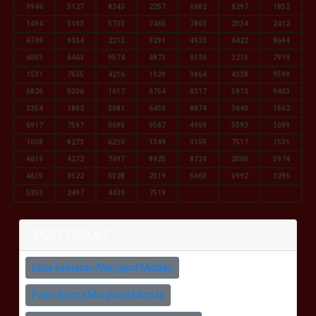
9946
3127
8343
2257
6982
8297
1852
1494
3103
5730
7465
7803
2034
2412
6749
9334
2213
0291
4933
6422
8694
6003
6463
9574
4873
6136
3215
7919
1531
7635
4216
1929
3864
4338
9599
6826
0306
1617
0754
0317
5813
9403
3354
1802
3081
6450
8874
3640
1562
6917
7597
0690
0587
4909
5593
1089
1058
8273
6210
1349
0155
7517
1531
4619
4272
7497
8925
8724
2060
5974
4615
0522
3028
2019
5660
0992
1296
5353
2497
4439
7519
POST TERKAIT
Data Keluaran Maryland Midday
Paito Warna Maryland Midday