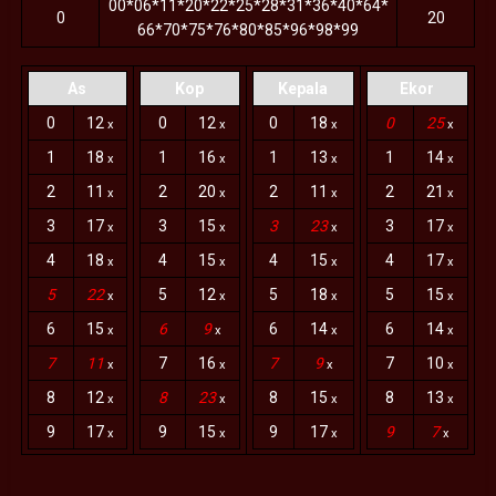
00*06*11*20*22*25*28*31*36*40*64*
0
20
66*70*75*76*80*85*96*98*99
As
Kop
Kepala
Ekor
0
12
0
12
0
18
0
25
x
x
x
x
1
18
1
16
1
13
1
14
x
x
x
x
2
11
2
20
2
11
2
21
x
x
x
x
3
17
3
15
3
23
3
17
x
x
x
x
4
18
4
15
4
15
4
17
x
x
x
x
5
22
5
12
5
18
5
15
x
x
x
x
6
15
6
9
6
14
6
14
x
x
x
x
7
11
7
16
7
9
7
10
x
x
x
x
8
12
8
23
8
15
8
13
x
x
x
x
9
17
9
15
9
17
9
7
x
x
x
x