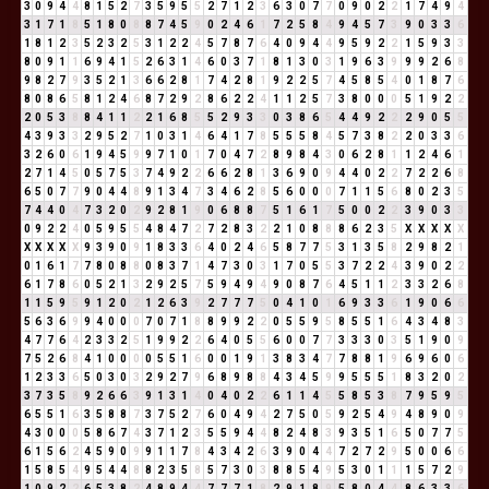
3
0
9
4
4
8
1
5
2
7
3
5
9
5
5
2
7
1
2
3
6
3
0
7
7
0
9
0
2
2
1
7
4
9
4
3
1
7
1
8
5
1
8
0
8
8
7
4
5
9
0
2
4
6
1
7
2
5
8
4
9
4
5
7
3
9
0
3
3
6
1
8
1
2
3
5
2
3
2
5
3
1
2
2
4
5
7
8
7
6
4
0
9
4
4
9
5
9
2
2
1
5
9
3
3
8
0
9
1
1
6
9
4
1
5
2
6
3
1
4
6
0
3
7
1
8
1
3
0
3
1
9
6
3
9
9
9
2
6
8
9
8
2
7
9
3
5
2
1
3
6
6
2
8
1
7
4
2
8
1
9
2
2
5
7
4
5
8
5
4
0
1
8
7
6
8
0
8
6
5
8
1
2
4
6
8
7
2
9
2
8
6
2
2
4
1
1
2
5
7
3
8
0
0
0
5
1
9
2
2
2
0
5
3
8
8
4
1
1
2
2
1
6
8
5
5
2
9
3
3
0
3
8
6
5
4
4
9
2
2
2
9
0
5
5
4
3
9
3
3
2
9
5
2
7
1
0
3
1
4
6
4
1
7
8
5
5
5
8
4
5
7
3
8
2
2
0
3
3
6
3
2
6
0
6
1
9
4
5
9
9
7
1
0
1
7
0
4
7
2
8
9
8
4
3
0
6
2
8
1
1
2
4
6
1
2
7
1
4
5
0
5
7
5
3
7
4
9
2
2
6
6
2
8
1
3
6
9
0
9
4
4
0
2
2
7
2
2
6
8
6
5
0
7
7
9
0
4
4
8
9
1
3
4
7
3
4
6
2
8
5
6
0
0
0
7
1
1
5
6
8
0
2
3
5
7
4
4
0
4
7
3
2
0
2
9
2
8
1
9
0
6
8
8
7
5
1
6
1
7
5
0
0
2
2
3
9
0
3
3
0
9
2
2
4
0
5
9
5
5
4
8
4
7
2
7
2
8
3
2
2
1
0
8
8
8
6
2
3
5
X
X
X
X
X
X
X
X
X
X
9
3
9
0
9
1
8
3
3
6
4
0
2
4
6
5
8
7
7
5
3
1
3
5
8
2
9
8
2
1
0
1
6
1
7
7
8
0
8
8
0
8
3
7
1
4
7
3
0
3
1
7
0
5
5
3
7
2
2
4
3
9
0
2
2
6
1
7
8
6
0
5
2
1
3
2
9
2
5
7
5
9
4
9
4
9
0
8
7
6
4
5
1
1
2
3
3
2
6
8
1
1
5
9
5
9
1
2
0
2
1
2
6
3
9
2
7
7
7
5
0
4
1
0
1
6
9
3
3
6
1
9
0
6
6
5
6
3
6
9
9
4
0
0
0
7
0
7
1
8
8
9
9
2
2
0
5
5
9
5
8
5
5
1
6
4
3
4
8
3
4
7
7
6
4
2
3
3
2
5
1
9
9
2
2
6
4
0
5
5
6
0
0
7
7
3
3
3
0
3
5
1
9
0
9
7
5
2
6
8
4
1
0
0
0
0
5
5
1
6
0
0
1
9
1
3
8
3
4
7
7
8
8
1
9
6
9
6
0
6
1
2
3
3
6
5
0
3
0
3
2
9
2
7
9
6
8
9
8
8
4
3
4
5
9
9
5
5
5
1
8
3
2
0
2
3
7
3
5
8
9
2
6
6
3
9
1
3
1
4
0
4
0
2
2
6
1
1
4
5
5
8
5
3
8
7
9
5
9
5
6
5
5
1
6
3
5
8
8
7
3
7
5
2
7
6
0
4
9
4
2
7
5
0
5
9
2
5
4
9
4
8
9
0
9
4
3
0
0
0
5
8
6
7
4
3
7
1
2
3
5
5
9
4
4
8
2
4
8
3
9
3
5
1
6
5
0
7
7
5
6
1
5
6
2
4
5
9
0
9
9
1
1
7
8
4
3
4
2
6
3
9
0
4
4
7
2
7
2
9
5
0
0
6
6
1
5
8
5
4
9
5
4
4
8
8
2
3
5
8
5
7
3
0
3
8
8
5
4
9
5
3
0
1
1
1
5
7
2
9
1
0
9
2
2
6
5
3
8
2
4
8
9
4
4
7
7
7
1
8
2
9
1
8
9
5
8
0
4
4
8
6
3
3
6