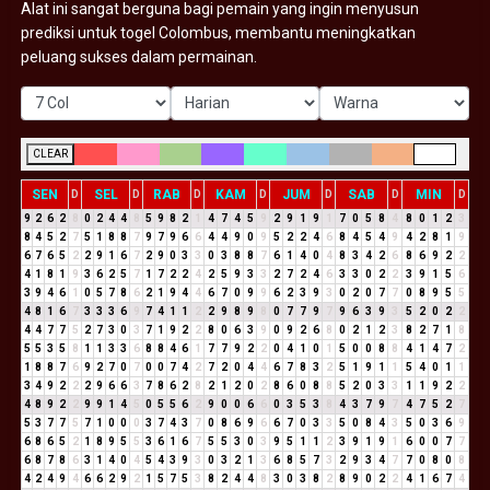
Alat ini sangat berguna bagi pemain yang ingin menyusun
prediksi untuk togel Colombus, membantu meningkatkan
peluang sukses dalam permainan.
CLEAR
SEN
SEL
RAB
KAM
JUM
SAB
MIN
D
D
D
D
D
D
D
9
2
6
2
8
0
2
4
4
8
5
9
8
2
1
4
7
4
5
9
2
9
1
9
1
7
0
5
8
4
8
0
1
2
3
8
4
5
2
7
5
1
8
8
7
9
7
9
6
6
4
4
9
0
9
5
2
2
4
6
8
4
5
4
9
4
2
8
1
9
6
7
6
5
2
2
9
1
6
7
2
9
0
3
3
0
3
8
8
7
6
1
4
0
4
8
3
4
2
6
8
6
9
2
2
4
1
8
1
9
3
6
2
5
7
1
7
2
2
4
2
5
9
3
3
2
7
2
4
6
3
3
0
2
2
3
9
1
5
6
3
9
4
6
1
0
5
7
8
6
2
1
9
4
4
6
7
0
9
9
6
2
3
9
3
0
2
0
7
7
0
8
9
5
5
4
8
1
6
7
3
3
3
6
9
7
4
1
1
2
2
9
8
9
8
0
7
7
9
7
9
6
3
9
3
5
2
0
2
2
4
4
7
7
5
2
7
3
0
3
7
1
9
2
2
8
0
6
3
9
0
9
2
6
8
0
2
1
2
3
8
2
7
1
8
5
5
3
5
8
1
1
3
3
6
8
8
4
6
1
7
7
9
2
2
0
4
1
0
1
5
0
0
8
8
4
1
4
7
2
1
8
8
7
6
9
2
7
0
7
0
0
7
4
2
7
2
0
4
4
6
7
8
3
2
5
1
9
1
1
5
4
0
1
1
3
4
9
2
2
2
9
6
6
3
7
8
6
2
8
2
1
2
0
2
8
6
0
8
8
5
2
0
3
3
1
1
9
2
2
4
8
9
2
2
9
9
1
4
5
0
5
5
6
2
9
0
0
6
6
0
3
5
3
8
4
3
7
9
7
4
7
5
2
7
5
3
7
7
5
7
1
0
0
0
3
7
4
3
7
0
8
6
9
6
6
7
0
3
3
5
0
8
4
3
5
0
3
6
9
6
8
6
5
2
1
8
9
5
5
3
6
1
6
7
5
5
3
0
3
9
5
1
1
2
3
9
1
9
1
6
0
0
7
7
6
8
7
8
6
3
1
4
0
4
5
4
3
9
3
0
3
2
1
3
6
8
5
7
3
2
9
3
4
7
7
0
8
0
8
4
2
4
9
4
6
6
2
9
2
1
5
7
5
3
8
2
4
4
8
3
0
3
8
2
8
9
0
2
2
4
1
6
7
4