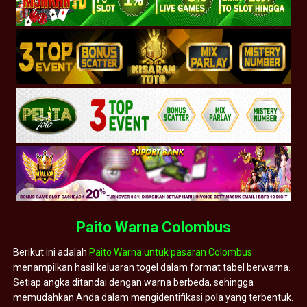
Paito Warna Colombus
Berikut ini adalah
Paito Warna untuk pasaran Colombus
menampilkan hasil keluaran togel dalam format tabel berwarna.
Setiap angka ditandai dengan warna berbeda, sehingga
memudahkan Anda dalam mengidentifikasi pola yang terbentuk.