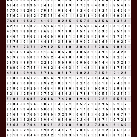
4
6
1
3
4
3
3
9
4
4
9
7
0
8
8
0
5
0
3
3
2
5
8
3
2
2
1
6
4
1
2
0
9
8
8
6
9
4
0
4
3
9
3
6
9
3
4
1
5
6
8
9
1
9
1
4
7
3
3
6
4
0
8
3
2
5
5
4
1
5
1
7
3
0
3
5
2
0
0
0
7
0
1
1
2
0
8
6
4
1
7
2
4
0
4
3
9
2
1
3
2
4
3
6
9
9
5
6
2
8
1
0
4
2
6
7
5
4
3
7
6
4
4
1
5
8
3
8
1
9
0
9
6
9
6
6
0
0
8
8
7
6
6
1
7
9
5
3
7
1
4
1
0
0
0
8
2
8
5
4
0
5
7
5
3
6
3
5
6
2
1
3
3
3
6
4
2
7
0
7
1
5
8
7
6
0
5
9
4
4
2
1
6
3
9
9
5
6
0
6
4
2
4
9
4
3
1
7
1
8
4
3
9
3
3
8
0
8
2
1
9
6
5
5
1
9
1
9
8
8
4
5
1
2
3
1
6
3
3
6
2
5
1
8
9
9
4
6
4
1
3
9
6
5
2
8
4
6
6
3
0
8
1
1
2
1
8
3
5
8
5
8
0
4
4
3
7
5
4
9
1
5
7
5
3
0
1
8
3
2
4
4
1
5
6
3
3
8
0
8
5
9
0
2
2
6
7
6
9
6
9
0
2
7
9
5
3
9
6
6
7
3
7
1
8
2
9
1
2
3
5
1
1
0
1
3
8
4
4
8
5
2
8
6
5
9
0
8
0
8
1
4
1
4
5
1
4
5
8
4
8
1
6
4
1
8
6
7
0
7
4
0
6
3
9
5
4
9
5
5
3
4
2
8
1
6
3
9
2
2
5
5
0
3
3
1
5
5
2
7
4
4
9
8
8
4
0
3
8
2
5
1
9
6
6
8
2
3
7
1
0
9
3
5
8
9
8
3
4
7
2
2
1
0
1
5
6
9
0
9
0
0
6
6
3
6
4
4
4
8
5
3
2
1
3
5
6
8
0
8
0
7
4
5
9
1
9
1
2
3
4
4
6
3
9
4
1
4
8
3
1
1
8
9
8
1
7
5
9
5
4
9
4
1
5
0
9
9
6
6
8
7
1
6
7
8
3
1
7
8
9
0
2
3
5
7
4
5
9
5
2
1
2
8
1
9
0
8
0
8
4
6
7
7
5
5
8
5
4
9
9
8
8
2
1
7
2
1
2
3
8
4
4
4
8
9
7
7
0
7
9
3
0
2
2
0
8
8
3
2
8
9
2
2
4
8
5
9
1
1
0
2
1
6
7
0
6
1
8
9
7
4
5
3
8
5
1
8
0
8
2
9
2
6
8
1
4
5
4
9
8
8
9
0
9
3
6
3
7
1
6
0
0
3
3
2
8
9
8
8
3
2
1
1
2
2
5
9
5
5
0
7
7
2
9
4
3
6
2
8
1
7
8
8
7
9
0
5
3
8
0
2
5
7
3
5
1
0
4
4
3
6
8
5
4
2
6
1
6
7
7
4
7
0
7
1
9
4
9
4
1
2
2
9
2
5
5
5
9
5
7
0
0
4
4
0
9
2
4
6
3
8
7
1
8
4
3
7
2
9
8
5
7
2
9
0
8
9
6
6
5
2
3
7
1
9
0
4
1
5
3
4
4
4
8
6
0
6
8
5
5
3
8
3
2
7
1
1
0
1
4
6
7
6
4
8
9
6
3
9
5
1
6
1
7
8
7
6
6
3
0
8
8
6
5
3
2
3
9
3
0
6
1
1
2
4
6
2
6
8
9
6
7
9
7
1
0
0
3
3
9
2
6
2
8
9
9
9
4
4
8
3
6
0
6
2
2
4
6
1
8
6
7
1
8
0
7
2
1
3
3
8
6
3
9
3
7
0
4
4
3
8
0
5
5
2
0
9
8
8
6
0
9
3
3
7
3
8
4
3
6
1
6
0
6
4
3
6
0
6
2
9
6
9
6
8
9
8
2
1
4
8
7
7
5
7
0
8
5
4
9
3
2
2
4
4
6
9
3
3
9
3
1
8
9
7
8
4
4
8
2
3
4
2
6
1
0
3
3
6
9
1
0
2
2
5
1
0
8
8
8
7
5
1
6