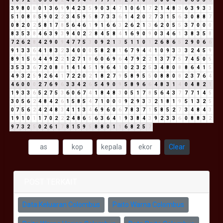
3
9
8
0
8
0
1
3
6
9
9
4
2
3
5
9
0
3
4
7
1
0
6
1
7
2
1
4
8
3
6
3
9
3
3
5
1
0
8
8
5
9
0
2
2
3
4
5
9
5
8
7
3
3
6
1
4
2
0
2
7
3
1
5
6
3
0
8
8
7
0
8
2
0
2
5
8
1
7
8
5
6
4
6
1
9
1
6
6
3
2
6
2
1
3
6
2
0
5
5
3
7
0
0
0
8
3
5
3
8
4
6
3
9
3
9
4
0
2
2
8
4
5
8
4
1
6
9
0
9
0
3
4
6
1
3
8
3
5
8
7
2
6
2
8
4
2
9
0
9
4
7
7
5
3
0
9
2
1
3
5
1
1
0
1
2
6
8
6
5
2
9
0
6
6
9
1
3
3
6
4
1
8
3
2
3
4
0
0
0
5
8
2
8
1
6
7
9
4
4
1
0
9
3
3
3
2
4
5
9
8
9
1
5
6
4
4
9
2
2
1
2
7
1
8
6
0
6
9
6
4
7
9
2
2
1
3
7
7
5
7
4
5
0
5
3
5
3
3
6
7
2
0
8
8
1
4
1
4
5
1
9
6
4
1
0
2
3
2
5
3
4
8
0
8
8
6
4
1
5
4
9
3
2
5
9
2
6
4
1
7
2
2
0
2
1
8
2
7
9
5
8
9
5
5
0
8
8
0
8
2
3
7
6
4
4
6
0
0
0
2
7
6
9
6
3
3
4
2
6
5
4
9
0
9
5
8
9
6
6
4
8
3
1
4
0
4
8
2
1
1
9
3
3
6
5
2
7
5
3
6
0
6
7
4
1
8
4
8
3
0
5
1
7
8
5
6
4
3
7
7
7
1
4
5
3
0
5
6
2
4
8
4
2
6
1
5
8
5
4
7
1
0
0
0
9
2
9
3
3
2
1
8
1
9
5
1
3
2
5
0
7
5
6
2
4
2
4
8
3
4
1
1
3
4
6
9
6
0
6
7
8
3
7
1
5
8
5
2
7
3
4
8
4
3
1
9
1
0
1
1
7
0
2
2
2
4
8
6
5
6
3
6
4
1
9
3
8
4
3
9
2
3
3
6
0
8
8
3
2
9
7
3
2
5
0
2
6
1
7
8
1
5
9
5
8
8
0
1
1
6
8
2
5
7
Clear
POST TERKAIT
Data Keluaran Colombus
Paito Warna Colombus