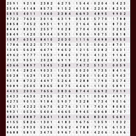
2
5
9
1
1
9
2
1
8
9
2
3
8
2
1
6
2
7
5
3
1
5
4
4
8
0
2
0
4
4
5
4
2
3
5
3
5
4
9
4
4
1
4
8
3
8
5
7
3
1
9
1
5
2
7
4
1
5
8
4
2
2
0
8
8
8
2
9
0
9
5
8
1
5
6
4
0
1
1
2
1
4
6
0
6
3
3
8
4
3
6
6
9
3
3
4
8
9
5
5
9
9
0
2
2
9
7
3
2
5
7
6
3
0
3
3
0
1
6
7
6
3
1
9
1
0
5
4
0
4
5
7
7
0
7
1
7
8
8
7
3
8
5
8
4
7
4
5
2
7
6
9
5
1
6
9
1
2
1
3
2
1
6
4
1
6
4
1
6
7
8
7
3
2
5
8
4
4
4
8
8
3
5
0
5
2
5
5
7
3
9
0
2
8
1
2
7
0
4
4
0
5
3
0
3
3
2
8
5
4
5
8
4
9
4
1
4
2
0
2
5
9
4
4
8
5
9
3
1
4
9
0
0
6
6
9
0
7
5
3
5
8
1
8
9
1
0
8
7
6
6
3
5
4
9
8
4
1
0
1
2
0
3
0
3
1
1
1
6
7
4
4
9
8
8
8
9
5
5
1
1
7
8
6
5
8
5
2
2
4
5
7
7
0
7
7
0
8
6
5
2
5
1
5
6
5
0
6
2
8
8
7
0
1
1
1
3
4
5
9
5
6
2
8
1
6
4
7
9
7
9
6
5
2
7
1
2
1
5
6
0
3
8
2
1
3
6
3
1
4
4
9
6
2
8
9
7
7
7
5
1
0
5
3
8
1
8
4
5
9
3
7
0
5
5
4
1
2
5
7
9
1
6
4
1
7
1
5
0
5
9
5
5
1
6
2
0
2
8
1
6
9
1
9
1
7
4
2
2
4
4
8
0
4
4
3
5
3
0
3
4
3
6
6
3
9
8
9
7
7
1
5
4
5
9
1
2
8
8
7
7
4
7
2
9
5
1
3
1
4
0
0
5
9
5
9
1
9
4
4
2
8
2
4
6
9
0
3
3
6
1
3
5
5
1
5
0
2
0
2
9
7
3
5
8
8
4
1
6
7
5
0
2
8
1
1
6
2
9
2
1
0
2
1
3
9
6
0
3
3
0
2
8
0
8
1
0
4
2
6
5
9
4
3
7
9
3
1
8
9
8
7
3
2
5
4
4
9
7
7
5
2
6
4
1
9
2
8
8
7
1
7
9
0
9
3
5
7
4
2
9
0
8
9
8
2
5
0
5
5
8
3
6
5
2
8
0
7
5
3
4
4
6
9
6
1
1
0
2
2
5
8
9
1
1
4
4
3
5
8
2
0
3
6
9
7
6
5
6
2
3
8
3
6
9
8
7
4
4
8
6
6
9
2
2
7
0
1
9
1
5
4
3
3
6
4
6
3
0
3
2
9
5
5
1
0
2
1
8
9
5
0
1
1
2
0
3
6
8
5
4
9
9
7
7
4
2
7
5
3
9
0
1
5
6
9
1
8
4
3
5
9
0
7
7
9
3
2
8
1
9
7
3
4
7
9
0
1
6
7
9
5
2
1
3
4
2
2
2
4
5
6
7
0
7
6
2
7
6
4
3
1
1
8
9
7
4
3
4
7
8
0
8
5
4
9
9
3
1
4
0
5
3
6
9
5
4
0
4
4
4
6
6
5
2
8
9
4
5
9
6
0
6
8
5
8
7
0
7
7
4
8
0
9
9
4
8
8
7
6
3
6
4
1
5
1
4
4
9
4
1
0
6
4
1
8
3
4
0
4
5
6
8
1
9
4
1
5
5
1
5
8
2
6
8
1
3
0
1
1
4
1
8
3
2
9
6
7
6
4
1
0
5
9
5
1
0
3
2
5
8
4
4
0
4
3
9
3
0
3
5
3
6
8
5
9
5
6
2
8
4
7
8
8
7
7
7
1
6
7
6
1
3
3
6
9
6
8
8
7
5
8
1
0
1
3
4
7
5
3
0
9
6
7
4
5
1
5
8
4
4
2
0
6
6
3
6
9
6
6