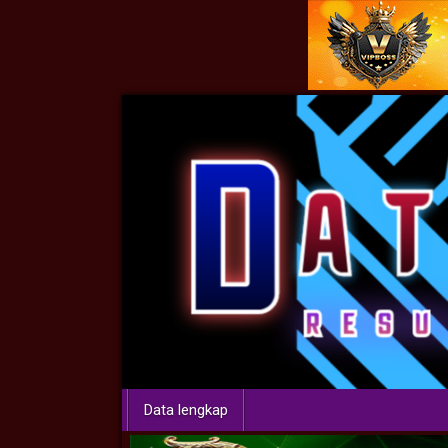
Data lengkap