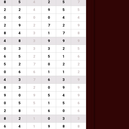
8
5
4
2
5
7
2
2
4
9
5
5
0
0
0
0
4
4
2
9
2
7
2
9
8
4
3
1
7
8
4
8
3
9
9
9
0
3
3
3
2
5
6
5
2
5
1
6
5
2
7
0
2
2
0
6
6
1
1
2
4
3
7
6
3
9
8
3
2
0
9
9
9
0
9
5
4
9
0
5
5
1
5
6
2
8
1
6
0
6
8
2
1
0
3
3
6
4
1
9
8
8