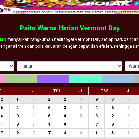
Paito Warna Harian Vermont Day
ian
menyajikan rangkuman hasil togel Vermont Day setiap hari, dengan
ngenali tren dan pola keluaran dengan cepat dan efisien, sehingga 
T
J
TS1
J
TS2
J
2
1
3
2
2
4
9
3
3
6
4
1
6
3
9
4
6
1
6
0
6
6
8
5
3
2
5
1
8
9
1
0
1
7
8
6
7
9
7
7
8
6
1
3
4