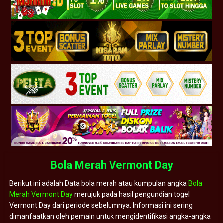
Bola Merah Vermont Day
Berikut ini adalah Data bola merah atau kumpulan angka
Bola
Merah Vermont Day
merujuk pada hasil pengundian togel
Vermont Day dari periode sebelumnya. Informasi ini sering
dimanfaatkan oleh pemain untuk mengidentifikasi angka-angka