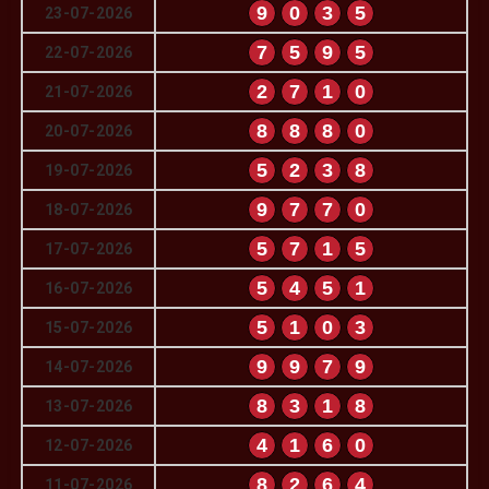
9
0
3
5
23-07-2026
7
5
9
5
22-07-2026
2
7
1
0
21-07-2026
8
8
8
0
20-07-2026
5
2
3
8
19-07-2026
9
7
7
0
18-07-2026
5
7
1
5
17-07-2026
5
4
5
1
16-07-2026
5
1
0
3
15-07-2026
9
9
7
9
14-07-2026
8
3
1
8
13-07-2026
4
1
6
0
12-07-2026
8
2
6
4
11-07-2026