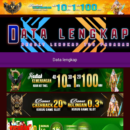
Data lengkap