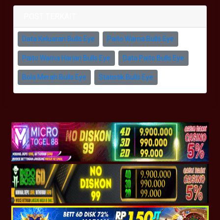
POST TERKAIT
Data Keluaran Bulls Eye
Paito Warna Bulls Eye
Paito Warna Harian Bulls Eye
Data Paito Bulls Eye
Bola Merah Bulls Eye
Statistik Bulls Eye