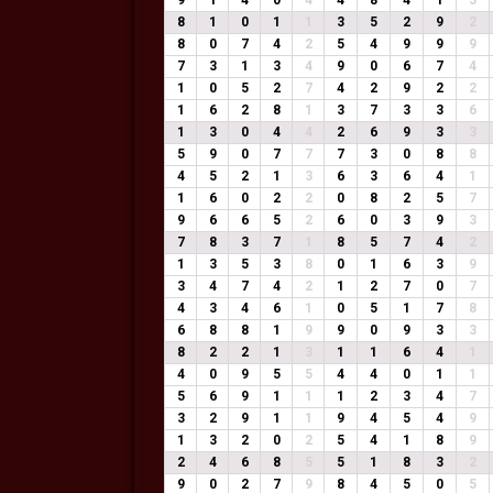
8
1
0
1
1
3
5
2
9
2
8
0
7
4
2
5
4
9
9
9
7
3
1
3
4
9
0
6
7
4
1
0
5
2
7
4
2
9
2
2
1
6
2
8
1
3
7
3
3
6
1
3
0
4
4
2
6
9
3
3
5
9
0
7
7
7
3
0
8
8
4
5
2
1
3
6
3
6
4
1
1
6
0
2
2
0
8
2
5
7
9
6
6
5
2
6
0
3
9
3
7
8
3
7
1
8
5
7
4
2
1
3
5
3
8
0
1
6
3
9
3
4
7
4
2
1
2
7
0
7
4
3
4
6
1
0
5
1
7
8
6
8
8
1
9
9
0
9
3
3
8
2
2
1
3
1
1
6
4
1
4
0
9
5
5
4
4
0
1
1
5
6
9
1
1
1
2
3
4
7
3
2
9
1
1
9
4
5
4
9
1
3
2
0
2
5
4
1
8
9
2
4
6
8
5
5
1
8
3
2
9
0
2
7
9
8
4
5
0
5