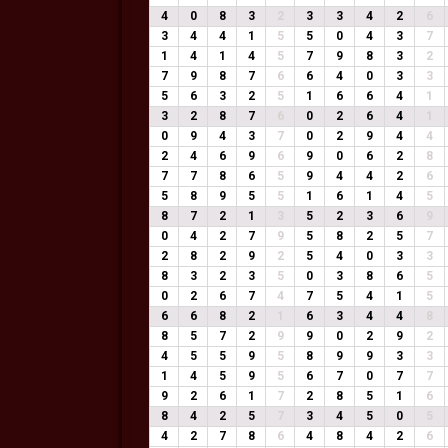
4
0
8
3
2
3
3
4
2
6
3
4
4
1
5
5
0
4
3
7
1
4
1
4
5
7
9
8
3
2
7
9
8
7
6
6
4
0
3
3
5
6
3
2
5
1
6
6
4
1
3
2
8
7
6
0
2
6
4
1
0
9
4
3
7
0
2
9
4
4
2
4
6
9
6
9
0
6
2
8
7
7
8
6
5
9
4
4
2
6
5
8
9
5
5
1
6
1
4
5
8
7
2
1
3
5
2
3
6
9
0
4
2
7
9
5
8
2
5
7
2
8
2
9
2
5
4
0
3
3
8
3
2
3
5
0
3
8
6
5
0
2
6
7
4
7
5
4
1
5
6
6
8
2
1
6
3
4
4
8
8
5
7
2
9
9
0
2
9
2
4
5
5
9
5
8
9
9
3
3
1
4
5
9
5
6
7
0
7
7
9
2
6
1
7
2
8
5
1
6
8
4
2
5
7
3
4
5
0
5
4
2
7
8
6
4
8
4
2
6