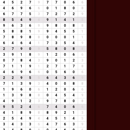
4
5
2
7
9
7
7
0
6
6
4
6
9
6
6
0
1
8
0
8
6
7
7
5
3
7
2
7
2
9
8
5
4
9
4
9
1
4
1
5
9
6
3
6
9
9
8
0
8
8
5
8
8
1
9
9
4
5
5
1
7
8
9
8
8
0
0
0
1
1
6
4
6
4
1
7
3
5
4
9
2
7
9
0
9
5
8
0
8
8
3
9
1
8
9
1
2
0
6
6
0
7
8
4
3
9
0
1
2
3
7
1
1
9
1
2
7
1
7
8
4
6
9
6
6
0
5
6
0
6
2
2
9
5
5
6
4
3
6
9
7
1
3
9
3
4
0
0
8
8
1
9
6
0
6
1
2
0
6
6
1
3
9
8
8
0
4
5
4
9
4
9
1
2
3
9
7
8
0
8
9
5
2
4
6
7
4
0
6
6
4
1
8
9
8
8
9
2
1
3
2
5
4
9
4
4
5
1
4
5
3
4
3
3
6
4
7
6
3
9
3
4
8
9
8
0
4
6
9
6