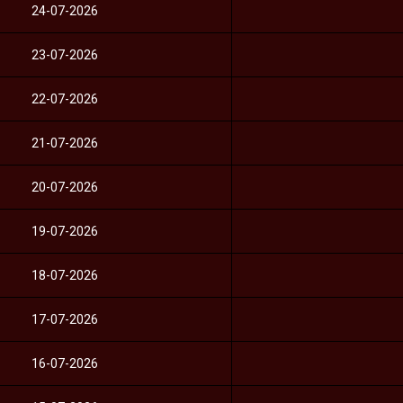
24-07-2026
23-07-2026
22-07-2026
21-07-2026
20-07-2026
19-07-2026
18-07-2026
17-07-2026
16-07-2026