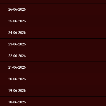
26-06-2026
25-06-2026
24-06-2026
23-06-2026
22-06-2026
21-06-2026
20-06-2026
19-06-2026
18-06-2026