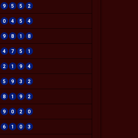
9
5
5
2
0
4
5
4
9
8
1
8
4
7
5
1
2
1
9
4
5
9
3
2
8
1
9
2
9
0
2
0
6
1
0
3