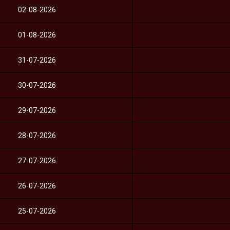
02-08-2026
01-08-2026
31-07-2026
30-07-2026
29-07-2026
28-07-2026
27-07-2026
26-07-2026
25-07-2026