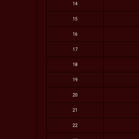
14
15
16
17
18
19
20
21
22