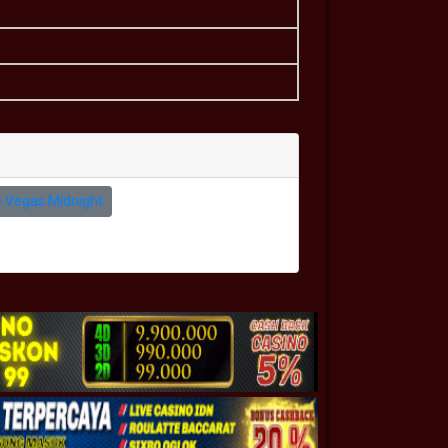
o Vegas Midnight