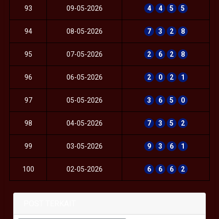
93
09-05-2026
4
4
5
5
94
08-05-2026
7
3
2
8
95
07-05-2026
2
6
2
8
96
06-05-2026
2
0
2
1
97
05-05-2026
3
6
5
0
98
04-05-2026
7
3
5
2
99
03-05-2026
9
3
6
1
100
02-05-2026
6
6
6
2
POST TERKAIT