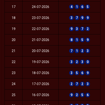
17
24-07-2026
4
1
6
5
18
23-07-2026
3
7
9
9
19
22-07-2026
9
3
7
2
20
21-07-2026
8
1
5
9
21
20-07-2026
7
1
2
3
22
19-07-2026
3
2
3
0
23
18-07-2026
3
5
6
9
24
17-07-2026
2
7
2
3
25
16-07-2026
9
2
5
6