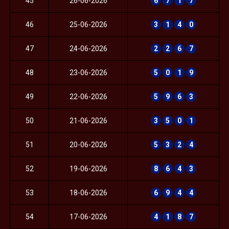
45
26-06-2026
6
7
1
7
46
25-06-2026
3
1
4
0
47
24-06-2026
2
2
6
7
48
23-06-2026
5
0
1
9
49
22-06-2026
5
9
6
3
50
21-06-2026
3
5
0
1
51
20-06-2026
5
3
2
4
52
19-06-2026
8
6
4
3
53
18-06-2026
6
9
4
4
54
17-06-2026
4
1
8
7