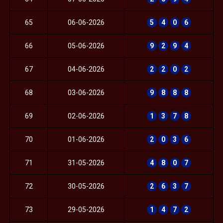
65
06-06-2026
5
4
0
6
66
05-06-2026
9
2
9
4
67
04-06-2026
2
2
0
2
68
03-06-2026
9
8
8
8
69
02-06-2026
1
3
7
8
70
01-06-2026
2
0
3
6
71
31-05-2026
4
8
0
7
72
30-05-2026
2
6
3
7
73
29-05-2026
1
4
7
2