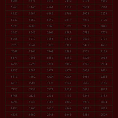
0083
9471
0616
7415
5194
4466
9763
5146
4761
1730
6504
5918
9622
0604
6896
6761
8008
0278
5740
8957
6697
9814
4816
0175
9823
6588
1665
3728
6331
8046
3442
8042
2266
6697
0786
4703
8768
0710
0683
5078
0602
2102
7325
0544
3936
9900
6477
1691
2048
5164
2568
6482
1321
8120
8871
7608
6156
3390
1325
0058
6796
4728
9834
6882
4246
5954
8737
8005
3971
4873
0038
9461
8919
1902
XXXX
XXXX
5981
2284
6015
2204
9973
8249
9566
5166
7137
2234
7379
8631
0691
1814
8468
2139
2031
1106
9241
6133
6594
5933
0288
2005
6992
3054
0153
3766
6116
4842
8488
2829
4933
9900
2545
3045
9281
2509