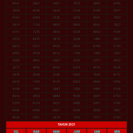
8941
2667
3437
7075
4381
6796
2004
6540
2624
3164
0180
2597
5161
0434
3325
6476
8941
7387
3819
1134
6802
5850
8061
7657
0191
7275
4893
9229
8852
9189
3932
8473
2872
2368
1485
9807
6813
0337
8934
0059
8784
3194
6953
2924
8012
1789
1289
1387
0236
6861
3467
4703
3277
6092
2377
4090
8954
5394
8970
9018
2678
2346
2165
0263
7500
8177
6615
1939
8139
8232
9869
9296
4168
1889
2687
1236
9489
5946
8216
4952
6884
9540
2697
0754
5299
8134
6321
0685
0491
9769
8465
8496
6437
5090
XXXX
7887
8543
3631
3674
1392
7937
5184
TAHUN 2021
SEL
RAB
KAM
JUM
SAB
MIN