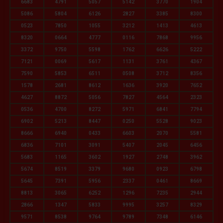
6683
4791
5057
5142
3770
1904
5086
5804
6126
2827
3385
8300
0523
7850
1055
3212
1413
4613
8320
0664
4777
0116
7868
9956
3372
9750
5598
1762
6626
5222
7121
0069
5617
1131
3761
4367
7590
5853
6511
0508
3712
8356
1578
2681
8612
1636
3920
7652
4627
8872
5056
7827
4564
2323
0536
4700
8272
5971
6841
7794
6902
5213
8447
0250
5528
9023
8666
6940
0433
6603
2070
5581
6836
7101
3091
5407
2045
6456
5683
1165
3602
1927
2748
3962
5674
8519
3379
9680
0923
6798
5645
7391
5956
2337
0461
8669
8813
3065
6252
1296
7235
2944
2866
1347
5833
9995
3257
8329
9571
8538
9764
9789
7348
6146