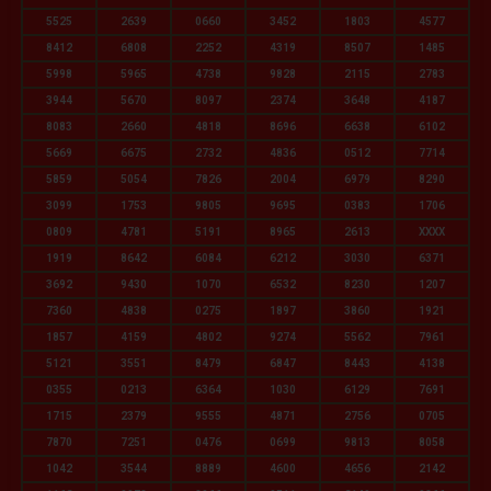
5525
2639
0660
3452
1803
4577
8412
6808
2252
4319
8507
1485
5998
5965
4738
9828
2115
2783
3944
5670
8097
2374
3648
4187
8083
2660
4818
8696
6638
6102
5669
6675
2732
4836
0512
7714
5859
5054
7826
2004
6979
8290
3099
1753
9805
9695
0383
1706
0809
4781
5191
8965
2613
XXXX
1919
8642
6084
6212
3030
6371
3692
9430
1070
6532
8230
1207
7360
4838
0275
1897
3860
1921
1857
4159
4802
9274
5562
7961
5121
3551
8479
6847
8443
4138
0355
0213
6364
1030
6129
7691
1715
2379
9555
4871
2756
0705
7870
7251
0476
0699
9813
8058
1042
3544
8889
4600
4656
2142