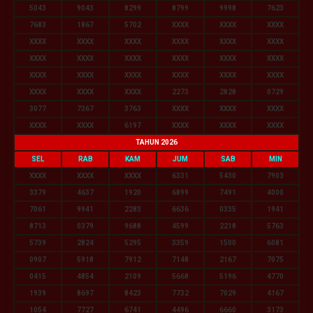
5043
9043
8299
8799
9998
7623
7683
1867
5702
XXXX
XXXX
XXXX
XXXX
XXXX
XXXX
XXXX
XXXX
XXXX
XXXX
XXXX
XXXX
XXXX
XXXX
XXXX
XXXX
XXXX
XXXX
XXXX
XXXX
XXXX
XXXX
XXXX
XXXX
2273
2828
0729
3077
7367
3763
XXXX
XXXX
XXXX
XXXX
XXXX
6197
XXXX
XXXX
XXXX
TAHUN 2026
SEL
RAB
KAM
JUM
SAB
MIN
XXXX
XXXX
XXXX
6331
5430
7903
3379
4637
1920
6899
7491
4000
7061
9941
2283
6636
0335
1941
8713
0379
9688
4599
2218
5763
5739
2824
5295
3359
1500
6081
0907
5918
7912
7148
2167
7075
0415
4854
2109
5668
5196
4770
1939
8697
8423
7732
7029
4167
1054
7727
6741
4496
6660
3173