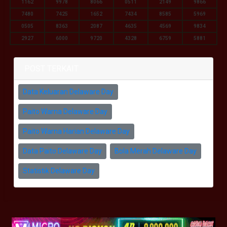
1162
9978
8066
0511
2149
9866
7480
7425
1652
7434
8585
5969
0505
8363
2087
4635
4569
9834
2927
6000
9720
4328
6759
5881
POST TERKAIT
Data Keluaran Delaware Day
Paito Warna Delaware Day
Paito Warna Harian Delaware Day
Data Paito Delaware Day
Bola Merah Delaware Day
Statistik Delaware Day