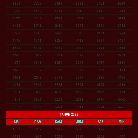
5959
7737
3619
9228
3424
6583
1782
4392
4199
1812
8951
7719
3713
7059
2694
5634
8585
6118
0108
5741
2412
9773
9808
0782
3653
8846
6690
0986
2804
0223
5415
1311
9255
4112
9327
8467
0417
4119
4157
0644
7778
0314
3665
3602
3781
3320
6602
2768
4774
0818
5259
0249
3755
6618
5406
0902
1735
9509
3897
0194
3621
2642
5073
3007
3886
7465
4183
0367
8863
3523
6145
4010
1171
5495
4335
2056
2837
3898
1843
3963
2209
2551
6799
XXXX
7933
8190
6221
7811
0978
6706
TAHUN 2022
SEL
RAB
KAM
JUM
SAB
MIN
8339
0277
8682
6786
9175
3082
0352
4627
5259
5285
2242
4077