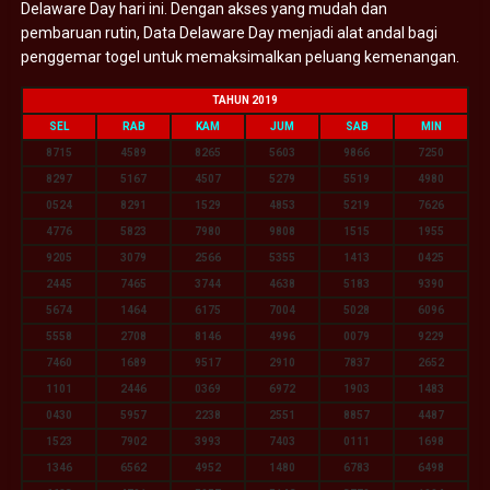
Delaware Day hari ini. Dengan akses yang mudah dan
pembaruan rutin, Data Delaware Day menjadi alat andal bagi
penggemar togel untuk memaksimalkan peluang kemenangan.
TAHUN 2019
SEL
RAB
KAM
JUM
SAB
MIN
8715
4589
8265
5603
9866
7250
8297
5167
4507
5279
5519
4980
0524
8291
1529
4853
5219
7626
4776
5823
7980
9808
1515
1955
9205
3079
2566
5355
1413
0425
2445
7465
3744
4638
5183
9390
5674
1464
6175
7004
5028
6096
5558
2708
8146
4996
0079
9229
7460
1689
9517
2910
7837
2652
1101
2446
0369
6972
1903
1483
0430
5957
2238
2551
8857
4487
1523
7902
3993
7403
0111
1698
1346
6562
4952
1480
6783
6498