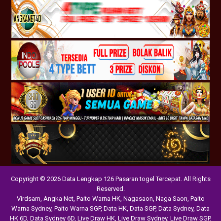
Copyright © 2026 Data Lengkap 126 Pasaran togel Tercepat. All Rights
Reserved.
Virdsam
,
Angka Net
,
Paito Warna HK
,
Nagasaon
,
Naga Saon
,
Paito
Warna Sydney
,
Paito Warna SGP
,
Data HK
,
Data SGP
,
Data Sydney
,
Data
HK 6D
,
Data Sydney 6D
,
Live Draw HK
,
Live Draw Sydney
,
Live Draw SGP
,