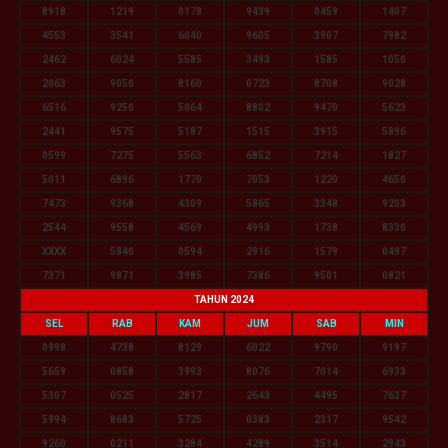
8918
1219
0178
9439
0459
1407
4553
3541
6040
9605
3907
7982
2462
6024
5585
3493
1585
1050
2063
9050
8160
0723
8708
9028
6516
9250
5064
8802
9470
5623
2441
9575
5187
1515
3915
5896
0599
7275
5563
6852
7214
1827
5011
6896
1770
7053
1220
4650
7473
9368
4309
5865
3348
9203
2544
9558
4569
4993
1738
8330
XXXX
5840
0594
2916
1579
0497
7371
9871
3985
7386
9501
0821
TAHUN 2024
SEL
RAB
KAM
JUM
SAB
MIN
0998
4738
8129
6022
9790
9197
5659
0858
3993
8076
7014
6933
5307
0525
2817
2643
4495
7637
5994
8683
5725
0383
2317
9542
9260
0211
3284
4289
3514
2943