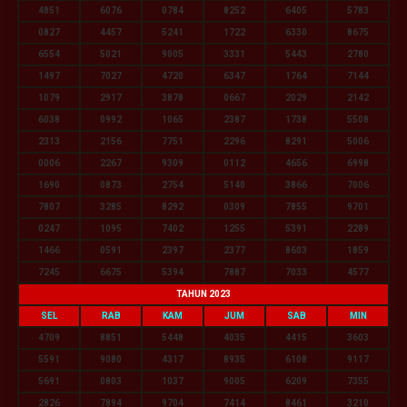
4851
6076
0784
8252
6405
5783
0827
4457
5241
1722
6330
8675
6554
5021
9005
3331
5443
2780
1497
7027
4720
6347
1764
7144
1079
2917
3878
0667
2029
2142
6038
0992
1065
2387
1738
5508
2313
2156
7751
2296
8291
5006
0006
2267
9309
0112
4656
6998
1690
0873
2754
5140
3866
7006
7807
3285
8292
0309
7855
9701
0247
1095
7402
1255
5391
2289
1466
0591
2397
2377
8603
1859
7245
6675
5394
7887
7033
4577
TAHUN 2023
SEL
RAB
KAM
JUM
SAB
MIN
4709
8851
5448
4035
4415
3603
5591
9080
4317
8935
6108
9117
5691
0803
1037
9005
6209
7355
2826
7894
9704
7414
8461
3210