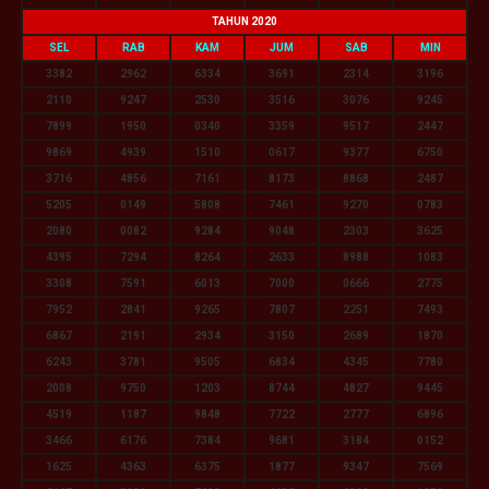
TAHUN 2020
SEL
RAB
KAM
JUM
SAB
MIN
3382
2962
6334
3691
2314
3196
2110
9247
2530
3516
3076
9245
7899
1950
0340
3359
9517
2447
9869
4939
1510
0617
9377
6750
3716
4856
7161
8173
8868
2487
5205
0149
5808
7461
9270
0783
2080
0082
9284
9048
2303
3625
4395
7294
8264
2633
8988
1083
3308
7591
6013
7000
0666
2775
7952
2841
9265
7807
2251
7493
6867
2191
2934
3150
2689
1870
6243
3781
9505
6834
4345
7780
2008
9750
1203
8744
4827
9445
4519
1187
9848
7722
2777
6896
3466
6176
7384
9681
3184
0152
1625
4363
6375
1877
9347
7569