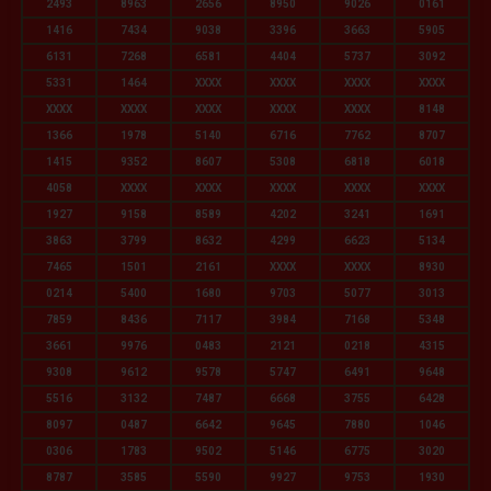
2493
8963
2656
8950
9026
0161
1416
7434
9038
3396
3663
5905
6131
7268
6581
4404
5737
3092
5331
1464
XXXX
XXXX
XXXX
XXXX
XXXX
XXXX
XXXX
XXXX
XXXX
8148
1366
1978
5140
6716
7762
8707
1415
9352
8607
5308
6818
6018
4058
XXXX
XXXX
XXXX
XXXX
XXXX
1927
9158
8589
4202
3241
1691
3863
3799
8632
4299
6623
5134
7465
1501
2161
XXXX
XXXX
8930
0214
5400
1680
9703
5077
3013
7859
8436
7117
3984
7168
5348
3661
9976
0483
2121
0218
4315
9308
9612
9578
5747
6491
9648
5516
3132
7487
6668
3755
6428
8097
0487
6642
9645
7880
1046
0306
1783
9502
5146
6775
3020
8787
3585
5590
9927
9753
1930