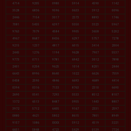
4714
9205
0980
5914
4590
1142
3528
6836
9596
0633
3912
0096
2446
7154
3017
2373
8893
1746
7081
5455
6397
5550
3323
5967
9763
7079
4584
9905
3658
5202
4967
8687
8436
6297
5757
7278
9215
1237
4817
6015
3414
2004
2445
1276
1194
9628
7907
5537
9773
0711
9781
6942
3012
7898
2401
0204
9625
1014
8201
2444
6643
8996
8640
1022
6626
7559
0458
2590
4846
6693
4689
4414
0394
0316
7133
8763
2310
6690
2690
0541
7293
5533
8512
8107
1372
6513
8487
0955
1443
8807
3972
5712
6405
9167
2331
2597
0880
4621
5802
8615
7801
8949
9157
1086
XXXX
5912
4519
3221
6651
5848
4723
5429
0139
7724