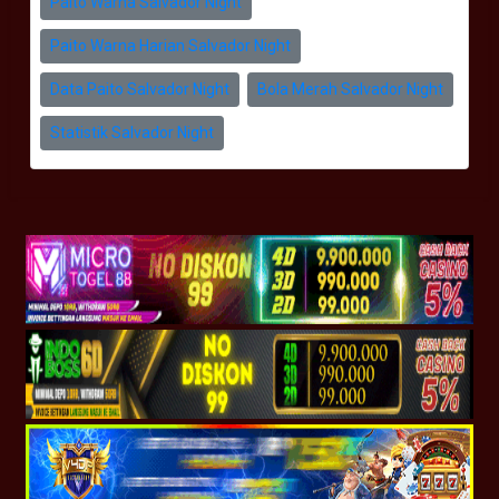
Paito Warna Salvador Night
Paito Warna Harian Salvador Night
Data Paito Salvador Night
Bola Merah Salvador Night
Statistik Salvador Night