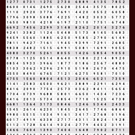
1
2
7
7
5
0
7
3
1
4
1
2
7
5
3
2
7
3
0
3
6
8
8
9
8
4
1
3
5
8
7
8
5
2
7
8
6
0
0
0
0
1
4
6
1
2
6
9
0
9
5
6
2
8
1
2
5
4
4
8
3
5
7
5
3
8
0
2
5
7
1
1
1
0
1
2
9
2
0
2
3
7
7
6
4
7
6
9
1
1
4
4
2
0
2
0
5
5
2
7
6
0
5
8
4
1
7
9
6
6
3
0
9
8
8
5
0
8
8
7
4
2
2
5
7
1
4
8
2
1
3
0
3
3
6
5
7
7
2
9
1
6
5
0
5
9
8
1
0
1
4
2
1
8
9
6
1
9
7
7
2
1
1
0
1
7
7
5
1
6
6
7
4
8
3
6
6
9
2
2
7
4
5
6
2
2
2
9
9
9
3
1
4
8
3
8
2
6
2
8
2
0
1
4
5
3
2
7
6
4
9
2
4
1
5
3
3
8
2
1
1
1
2
4
6
5
4
4
8
3
5
1
7
3
1
8
1
4
5
9
5
6
8
3
2
9
4
5
9
5
5
5
6
0
6
1
8
8
5
4
6
2
5
0
5
9
5
8
5
4
2
7
9
0
9
6
1
4
9
4
7
8
1
1
2
9
4
2
7
9
7
1
6
1
7
1
9
4
5
9
9
3
9
9
9
7
2
9
1
1
2
6
8
5
4
9
8
3
8
2
2
4
8
2
1
1
5
1
5
6
6
9
9
1
1
5
0
8
1
9
1
6
9
9
9
9
0
5
5
1
4
0
8
0
8
3
2
7
0
7
5
2
6
1
7
8
0
5
5
1
1
4
2
6
8
5
8
5
4
9
9
0
5
0
5
0
7
7
8
6
1
1
2
5
7
0
5
1
4
5
8
6
4
0
4
9
1
8
0
8
2
2
1
4
5
8
9
2
0
2
0
8
5
4
9
5
9
3
3
6
3
9
6
6
3
1
8
7
7
5
0
1
8
6
5
2
5
6
7
4
4
8
8
0
8
1
1
0
3
3
3
0
6
2
8
9
2
9
6
6
2
9
1
0
1
5
1
9
8
8
2
6
7
0
7
4
4
7
5
3
2
5
5
0
5
8
4
9
0
9
6
7
6
5
2
7
1
2
1
3
6
2
7
5
3
9
5
8
1
9
7
0
1
0
1
4
7
5
5
1
1
5
6
0
6
8
8
0
4
4
4
5
1
3
4
2
0
4
6
1
6
5
2
1
3
7
3
5
9
5
1
1
4
1
5
2
5
8
3
2
6
5
0
0
0
9
6
2
1
3
3
8
8
9
8
2
2
9
1
1
6
2
9
4
4
8
4
1
6
7
2
0
9
0
9
7
7
5
4
9
2
5
7
3
1
0
3
6
2
8
8
4
1
1
2
5
6
5
4
9
1
7
0
4
4
0
7
3
9
3
9
6
8
8
7
5
8
0
1
1
6
6
5
0
5
1
4
3
4
7
7
2
3
6
9
0
4
1
6
7
2
0
1
3
4
5
7
3
4
7
0
8
5
4
9
7
7
1
0
1
1
5
2
5
7
4
7
3
8
2
6
6
8
1
9
1
3
6
4
1
3
1
7
3
1
0
8
4
6
1
1
2
4
6
1
5
3
4
4
8
2
4
3
3
6
1
5
4
5
9
2
6
1
4
5
6
2
3
0
3
1
8
4
5
9
2
6
4
5
9
7
7
4
6
1
6
8
6
4
1
9
9
8
0
8
5
5
1
5
6
1
0
3
4
7
9
1
6
1
7
3
4
1
7
8
2
7
6
8
5
0
1
9
6
6
6
0
1
7
8
4
9
1
9
1
6
3
3
8
2
2
7
1
7
8
4
3
1
1
2
3
8
2
4
6
1
9
2
8
1
5
1
1
2
3
1
7
2
8
1
5
6
1
4
5
9
3
2
4
6
2
7
7
9
7
4
4
5
2
7
3
1
9
1
1
1
4
6
6
3
7
6
0
4
4
1
3
9
0
9
7
4
0
4
4
1
6
4
8
3
7
9
0
2
2
0
7
1
1
2