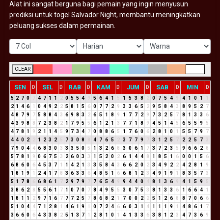
Alat ini sangat berguna bagi pemain yang ingin menyusun
prediksi untuk togel Salvador Night, membantu meningkatkan
peluang sukses dalam permainan.
CLEAR
SEN
SEL
RAB
KAM
JUM
SAB
MIN
D
D
D
D
D
D
D
5
2
7
0
7
4
7
1
1
2
0
5
5
4
9
5
6
4
1
5
1
5
3
8
2
0
7
5
4
9
4
1
0
1
1
2
1
4
6
1
0
4
9
2
2
5
8
1
5
6
0
7
7
2
9
3
3
6
5
2
9
5
8
4
3
8
9
5
2
7
4
8
7
9
7
5
8
8
4
3
6
9
8
3
2
6
5
1
8
9
1
7
7
2
9
7
3
2
5
7
8
1
3
3
6
4
3
9
8
8
7
2
3
8
2
1
7
9
5
5
6
1
2
1
3
7
7
1
8
9
4
5
1
4
5
6
5
5
9
5
4
7
8
1
9
2
1
1
4
5
9
7
3
4
7
0
8
8
6
5
1
7
6
0
6
2
8
1
0
1
5
5
7
9
7
4
4
0
2
2
1
2
3
2
5
7
3
0
8
8
4
7
6
5
2
3
7
7
9
7
3
1
2
5
7
2
2
5
7
3
7
9
0
4
4
6
8
3
0
3
3
3
5
0
5
1
3
2
6
8
3
0
6
1
7
3
7
2
3
5
9
6
6
2
8
5
7
8
1
9
0
6
7
5
3
2
6
0
3
3
1
5
2
0
2
6
1
4
4
8
1
8
5
1
6
0
0
1
5
6
6
8
6
0
6
4
5
3
7
1
1
4
2
1
3
3
5
8
4
3
6
6
2
0
2
3
4
9
2
2
4
2
8
1
9
1
8
1
9
1
2
4
1
7
8
3
6
3
3
6
4
8
5
1
6
6
8
1
2
3
4
9
1
9
1
8
3
5
7
3
5
1
7
8
6
6
8
6
1
7
2
9
7
9
7
7
6
5
4
9
9
4
4
0
4
8
1
3
6
9
4
1
5
9
5
3
8
6
2
8
5
5
6
1
7
1
0
7
0
7
8
4
9
5
5
3
0
7
5
3
8
1
3
3
6
1
6
6
4
1
1
8
1
1
2
9
7
1
6
7
7
7
2
5
7
8
6
8
2
1
7
0
0
2
2
5
1
2
6
8
8
7
0
6
6
5
1
0
4
4
7
1
2
8
1
4
6
1
9
1
0
7
2
4
6
6
0
3
1
4
1
1
1
9
1
4
8
6
1
7
3
6
6
0
6
4
3
3
8
2
5
1
3
7
1
2
8
1
0
1
4
1
3
3
6
3
8
1
2
3
4
7
3
6
9