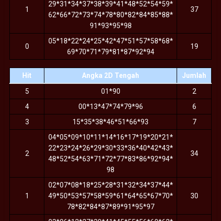
29*31*34*37*38*39*41*48*52*54*59*
1
37
62*66*72*73*74*78*80*82*84*85*88*
91*93*95*98
05*18*22*24*25*42*47*51*57*58*68*
0
19
69*70*71*79*81*87*92*94
Hit
Angka 2D Tengah
Jumlah
5
01*90
2
4
00*13*47*74*79*96
6
3
15*35*38*46*51*66*93
7
04*05*09*10*11*14*16*17*19*20*21*
22*23*24*26*29*30*33*36*40*42*43*
2
34
48*52*54*63*71*72*77*83*86*92*94*
98
02*07*08*18*25*28*31*32*34*37*44*
1
49*50*53*57*58*59*61*64*65*67*70*
30
78*82*84*87*89*91*95*97