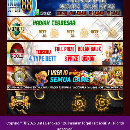
Copyright © 2026 Data Lengkap 126 Pasaran togel Tercepat. All Rights
Reserved.