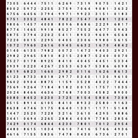
7
3
0
5
5
6
4
4
4
8
7
5
1
1
2
6
2
6
9
6
7
3
1
9
1
9
0
7
5
3
1
4
2
1
3
8
0
0
2
2
5
9
7
2
9
2
2
5
5
1
3
7
5
9
5
7
0
6
4
1
9
0
8
1
9
3
6
3
2
5
6
7
5
6
2
6
4
5
6
2
3
7
9
4
4
9
9
7
1
8
9
9
2
3
5
3
1
5
1
6
0
1
8
3
2
9
7
5
1
6
3
3
5
2
7
4
8
4
1
5
7
8
2
2
4
7
5
4
7
2
0
4
8
1
9
1
2
0
4
4
9
8
0
6
6
1
4
5
7
3
4
0
0
8
8
8
0
9
6
6
8
6
8
6
5
2
2
2
9
2
6
8
1
7
8
8
7
7
4
2
1
4
6
5
2
9
9
1
8
9
8
5
2
7
9
7
5
5
2
7
6
4
7
7
5
5
9
4
3
7
5
8
7
5
3
3
7
9
4
4
2
2
0
2
2
5
4
1
1
2
8
9
5
3
8
9
6
0
9
9
6
5
6
8
5
7
2
2
0
2
0
0
1
5
6
2
2
9
5
5
0
4
0
5
5
2
3
0
6
6
9
9
8
0
8
5
6
1
5
6
1
0
7
2
9
7
9
6
0
6
2
6
1
6
7
0
9
4
5
9
6
6
3
2
5
1
6
7
0
7
4
8
4
2
6
0
1
4
0
4
6
1
3
5
8
7
9
8
2
1
0
0
7
2
9
1
4
7
2
9
9
4
0
3
3
2
9
2
1
3
2
9
8
2
1
2
9
6
5
2
5
8
1
0
1
8
2
1
5
6
2
0
8
7
6
5
2
4
0
4
0
0
7
0
7
7
5
2
7
9
0
1
7
8
6
8
9
2
5
7
8
4
1
0
1
4
0
4
5
9
4
4
5
1
6
5
3
3
4
7
0
9
3
9
3
0
2
2
0
2
4
2
6
7
4
2
5
5
3
8
6
3
6
7
4
5
3
8
6
5
6
0
9
8
8
0
8
1
9
1
6
8
2
3
5
1
6
6
0
6
2
9
8
2
1
0
1
1
6
7
1
6
2
6
8
8
6
1
3
4
6
1
2
3
5
8
7
3
3
6
8
0
1
8
9
2
9
7
7
5
0
3
4
0
4
1
1
3
0
3
9
6
1
0
1
9
6
0
2
2
0
9
0
4
4
8
8
7
5
3
1
1
5
9
5
3
5
2
8
1
4
0
2
2
4
7
4
4
4
8
7
5
6
9
6
9
2
6
4
1
7
1
8
4
3
8
1
8
2
1
0
0
1
5
6
1
7
5
7
3
1
0
3
5
8
2
0
2
4
6
8
4
6
6
3
4
6
3
6
9
2
7
6
8
5
7
0
0
3
3
4
5
8
2
1
8
9
0
0
0
0
0
8
0
8
8
4
5
2
7
0
2
3
0
3
3
7
2
5
7
8
1
5
4
9
5
8
0
4
4
7
3
0
8
8
0
5
1
5
6
8
9
1
4
5
6
1
0
5
5
8
4
1
0
1
8
9
3
2
5
2
5
8
0
8
9
1
6
3
9
8
6
3
8
2
4
7
4
6
1
3
1
7
5
3
8
6
4
0
4
1
3
3
1
4
1
1
7
1
8
5
1
4
8
3
1
4
4
7
2
2
5
2
0
2
7
2
2
8
1
3
2
1
6
7
3
6
1
0
1
4
2
9
5
5
9
8
8
6
5
3
4
4
1
5
0
6
9
4
4
2
2
6
5
2
2
8
8
4
3
4
0
0
9
9
7
7
8
5
4
2
8
5
6
2
7
4
2
9
2
0
1
7
4
2
6
8
4
4
8
4
2
3
0
3
7
8
0
1
1
7
0
1
2
3
2
9
5
4
9
4
4
8
0
8
8
6
1
5
6
1
0
3
4
7
9
6
1
0
1
7
4
1
6
7
5
7
6
6
3
4
9
3
6
9
4
6
1
6
7
7
1
5
5
1
5
8
3
6
9
7
4
7
8
6
0
4
3
0
3
6
7
3
6
9
2
7
0
1
1