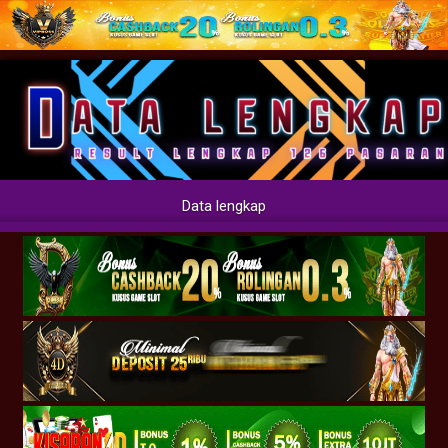
Data lengkap