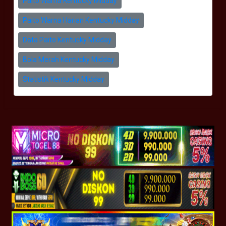
Paito Warna Kentucky Midday
Paito Warna Harian Kentucky Midday
Data Paito Kentucky Midday
Bola Merah Kentucky Midday
Statistik Kentucky Midday