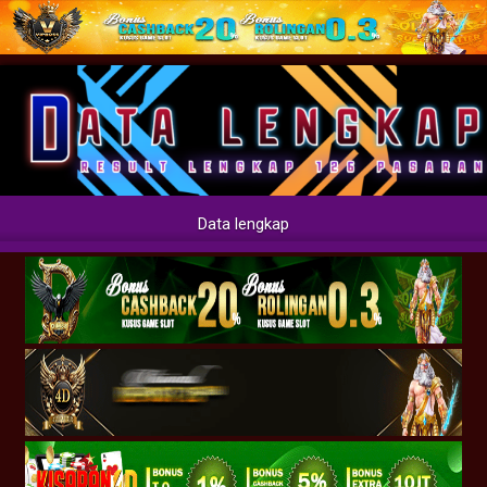
Data lengkap