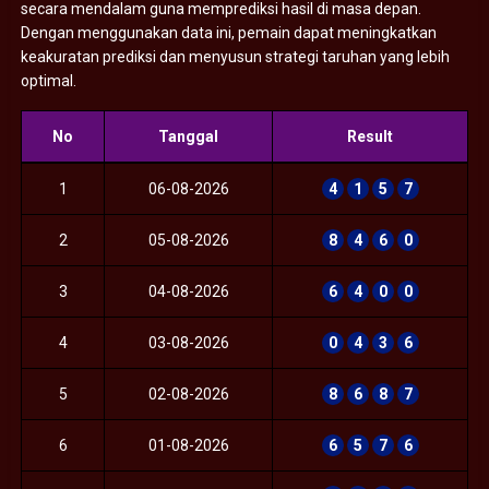
secara mendalam guna memprediksi hasil di masa depan.
Dengan menggunakan data ini, pemain dapat meningkatkan
keakuratan prediksi dan menyusun strategi taruhan yang lebih
optimal.
No
Tanggal
Result
1
06-08-2026
4
1
5
7
2
05-08-2026
8
4
6
0
3
04-08-2026
6
4
0
0
4
03-08-2026
0
4
3
6
5
02-08-2026
8
6
8
7
6
01-08-2026
6
5
7
6