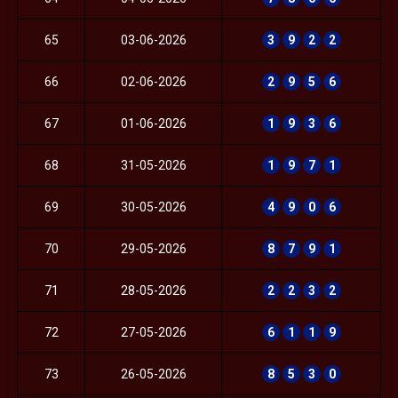
65
03-06-2026
3
9
2
2
66
02-06-2026
2
9
5
6
67
01-06-2026
1
9
3
6
68
31-05-2026
1
9
7
1
69
30-05-2026
4
9
0
6
70
29-05-2026
8
7
9
1
71
28-05-2026
2
2
3
2
72
27-05-2026
6
1
1
9
73
26-05-2026
8
5
3
0