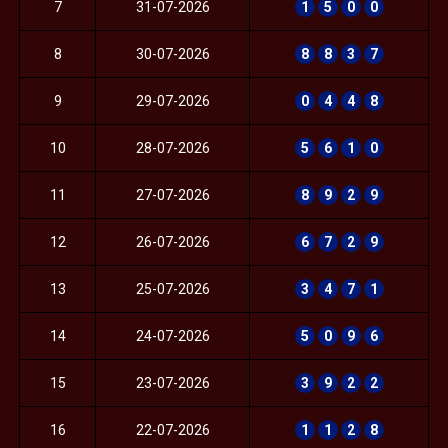
7
31-07-2026
1
5
0
0
8
30-07-2026
8
8
3
7
9
29-07-2026
0
4
4
8
10
28-07-2026
5
6
1
0
11
27-07-2026
8
9
2
9
12
26-07-2026
6
7
2
9
13
25-07-2026
3
4
7
1
14
24-07-2026
5
0
9
6
15
23-07-2026
3
9
2
2
16
22-07-2026
1
1
2
8