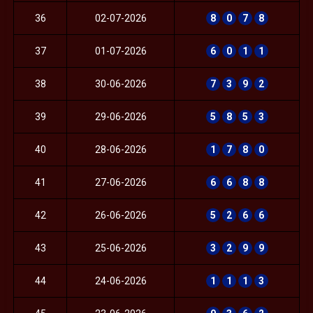
36
02-07-2026
8
0
7
8
37
01-07-2026
6
0
1
1
38
30-06-2026
7
3
9
2
39
29-06-2026
5
8
5
3
40
28-06-2026
1
7
8
0
41
27-06-2026
6
6
8
8
42
26-06-2026
5
2
6
6
43
25-06-2026
3
2
9
9
44
24-06-2026
1
1
1
3