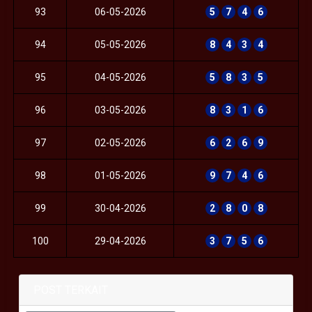
93
06-05-2026
5
7
4
6
94
05-05-2026
8
4
3
4
95
04-05-2026
5
8
3
5
96
03-05-2026
8
3
1
6
97
02-05-2026
6
2
6
9
98
01-05-2026
9
7
4
6
99
30-04-2026
2
8
0
8
100
29-04-2026
3
7
5
6
POST TERKAIT