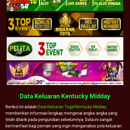
Data Keluaran Kentucky Midday
Berikut ini adalah
Data Keluaran Togel Kentucky Midday
memberikan informasi lengkap mengenai angka-angka yang
telah ditarik pada pengundian sebelumnya. Data ini sangat
bermanfaat bagi pemain yang ingin menganalisis pola keluaran