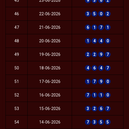
45
23-06-2026
9
3
6
2
46
22-06-2026
3
5
0
2
47
21-06-2026
6
1
7
1
48
20-06-2026
1
4
4
0
49
19-06-2026
2
2
9
7
50
18-06-2026
4
6
4
7
51
17-06-2026
1
7
9
0
52
16-06-2026
7
1
1
0
53
15-06-2026
3
2
6
7
54
14-06-2026
7
3
5
5