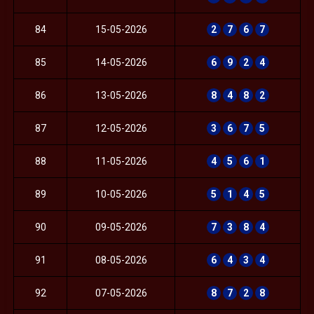
84
15-05-2026
2
7
6
7
85
14-05-2026
6
9
2
4
86
13-05-2026
8
4
8
2
87
12-05-2026
3
6
7
5
88
11-05-2026
4
5
6
1
89
10-05-2026
5
1
4
5
90
09-05-2026
7
3
8
4
91
08-05-2026
6
4
3
4
92
07-05-2026
8
7
2
8