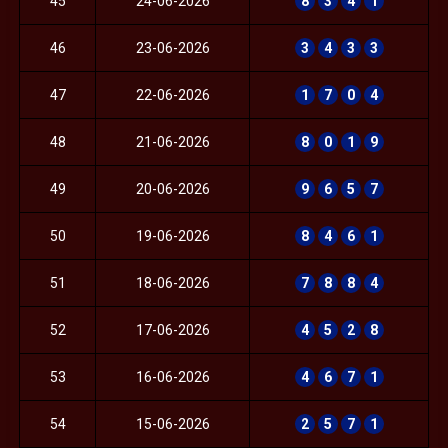
45
24-06-2026
8
3
4
1
46
23-06-2026
3
4
3
3
47
22-06-2026
1
7
0
4
48
21-06-2026
8
0
1
9
49
20-06-2026
9
6
5
7
50
19-06-2026
8
4
6
1
51
18-06-2026
7
8
8
4
52
17-06-2026
4
5
2
8
53
16-06-2026
4
6
7
1
54
15-06-2026
2
5
7
1