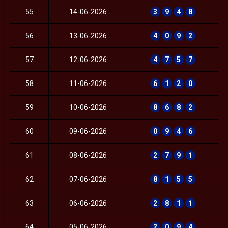
55
14-06-2026
3
9
4
8
56
13-06-2026
4
0
9
2
57
12-06-2026
4
7
5
7
58
11-06-2026
6
1
2
0
59
10-06-2026
8
6
8
2
60
09-06-2026
0
9
4
6
61
08-06-2026
2
7
9
1
62
07-06-2026
8
1
5
5
63
06-06-2026
2
8
1
1
64
05-06-2026
2
0
9
4