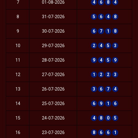
7
01-08-2026
4
6
8
4
8
31-07-2026
5
6
4
8
9
30-07-2026
6
7
1
8
10
29-07-2026
2
4
5
3
11
28-07-2026
9
4
5
9
12
27-07-2026
1
2
2
3
13
26-07-2026
3
6
7
4
14
25-07-2026
6
9
1
6
15
24-07-2026
4
8
0
5
16
23-07-2026
8
6
6
1