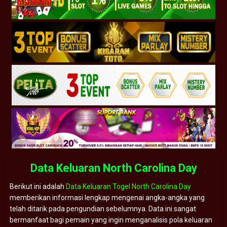
Data Keluaran North Carolina Day
Berikut ini adalah
Data Keluaran Togel North Carolina Day
memberikan informasi lengkap mengenai angka-angka yang
telah ditarik pada pengundian sebelumnya. Data ini sangat
bermanfaat bagi pemain yang ingin menganalisis pola keluaran