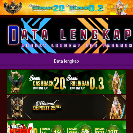
Data lengkap