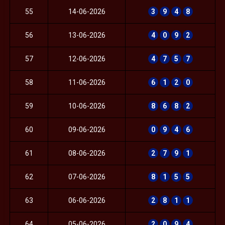
55
14-06-2026
3
9
4
8
56
13-06-2026
4
0
9
2
57
12-06-2026
4
7
5
7
58
11-06-2026
6
1
2
0
59
10-06-2026
8
6
8
2
60
09-06-2026
0
9
4
6
61
08-06-2026
2
7
9
1
62
07-06-2026
8
1
5
5
63
06-06-2026
2
8
1
1
64
05-06-2026
2
0
9
4