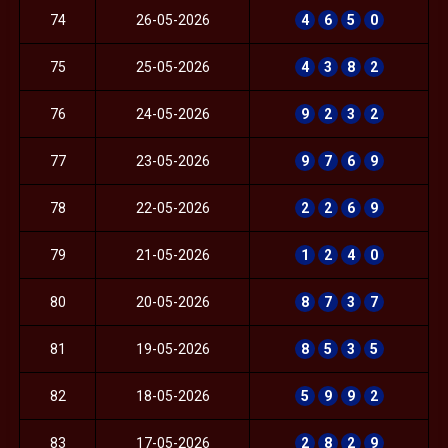
74
26-05-2026
4
6
5
0
75
25-05-2026
4
3
8
2
76
24-05-2026
9
2
3
2
77
23-05-2026
9
7
6
9
78
22-05-2026
2
2
6
9
79
21-05-2026
1
2
4
0
80
20-05-2026
8
7
3
7
81
19-05-2026
8
5
3
5
82
18-05-2026
5
9
9
2
83
17-05-2026
2
8
2
9