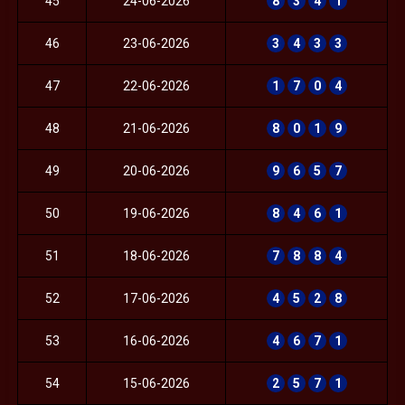
45
24-06-2026
8
3
4
1
46
23-06-2026
3
4
3
3
47
22-06-2026
1
7
0
4
48
21-06-2026
8
0
1
9
49
20-06-2026
9
6
5
7
50
19-06-2026
8
4
6
1
51
18-06-2026
7
8
8
4
52
17-06-2026
4
5
2
8
53
16-06-2026
4
6
7
1
54
15-06-2026
2
5
7
1