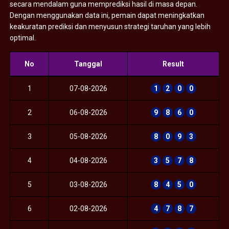
secara mendalam guna memprediksi hasil di masa depan.
Dengan menggunakan data ini, pemain dapat meningkatkan
keakuratan prediksi dan menyusun strategi taruhan yang lebih
optimal.
No
Tanggal
Result
1
07-08-2026
1
2
0
0
2
06-08-2026
9
8
6
0
3
05-08-2026
8
0
9
3
4
04-08-2026
3
5
7
8
5
03-08-2026
8
4
5
0
6
02-08-2026
4
7
8
7