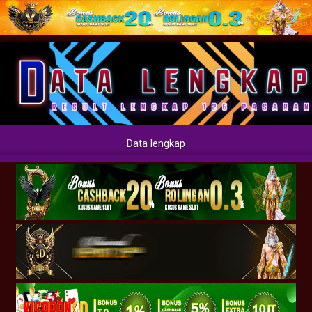
Data lengkap