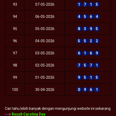
93
07-05-2026
1
7
1
5
94
06-05-2026
4
5
6
4
95
05-05-2026
8
3
9
5
96
04-05-2026
5
5
2
2
97
03-05-2026
6
1
6
9
98
02-05-2026
7
5
7
1
99
01-05-2026
9
5
1
5
100
30-04-2026
0
9
6
1
Cari tahu lebih banyak dengan mengunjungi website ini sekarang
--->
Result Carolina Day