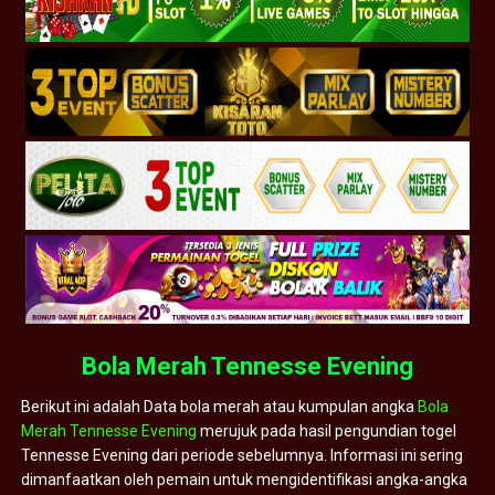
Bola Merah Tennesse Evening
Berikut ini adalah Data bola merah atau kumpulan angka
Bola
Merah Tennesse Evening
merujuk pada hasil pengundian togel
Tennesse Evening dari periode sebelumnya. Informasi ini sering
dimanfaatkan oleh pemain untuk mengidentifikasi angka-angka