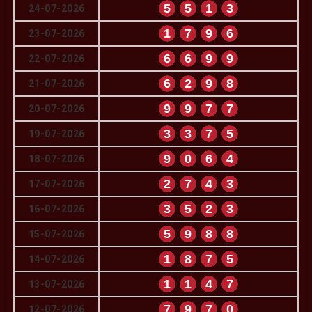
5
5
1
3
24-07-2026
1
7
9
6
23-07-2026
6
6
9
9
22-07-2026
6
2
9
8
21-07-2026
9
9
7
7
20-07-2026
3
3
7
5
19-07-2026
9
0
6
4
18-07-2026
2
7
4
3
17-07-2026
3
5
2
3
16-07-2026
5
9
8
8
15-07-2026
1
8
7
5
14-07-2026
1
1
4
7
13-07-2026
7
9
7
0
12-07-2026