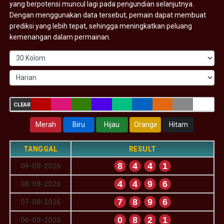
yang berpotensi muncul lagi pada pengundian selanjutnya.
Dengan menggunakan data tersebut, pemain dapat membuat
prediksi yang lebih tepat, sehingga meningkatkan peluang
kemenangan dalam permainan.
CLEAR
Merah
Biru
Hijau
Orange
Hitam
TANGGAL
RESULT
8
4
4
1
09-08-2026
4
4
9
6
08-08-2026
7
8
9
6
07-08-2026
0
8
2
1
06-08-2026