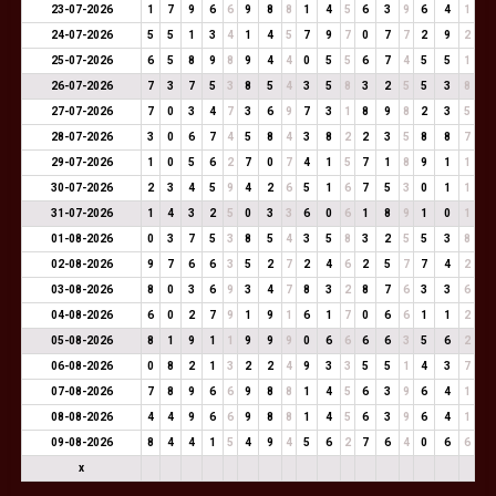
23-07-2026
1
7
9
6
6
9
8
8
1
4
5
6
3
9
6
4
1
24-07-2026
5
5
1
3
4
1
4
5
7
9
7
0
7
7
2
9
2
25-07-2026
6
5
8
9
8
9
4
4
0
5
5
6
7
4
5
5
1
26-07-2026
7
3
7
5
3
8
5
4
3
5
8
3
2
5
5
3
8
27-07-2026
7
0
3
4
7
3
6
9
7
3
1
8
9
8
2
3
5
28-07-2026
3
0
6
7
4
5
8
4
3
8
2
2
3
5
8
8
7
29-07-2026
1
0
5
6
2
7
0
7
4
1
5
7
1
8
9
1
1
30-07-2026
2
3
4
5
9
4
2
6
5
1
6
7
5
3
0
1
1
31-07-2026
1
4
3
2
5
0
3
3
6
0
6
1
8
9
1
0
1
01-08-2026
0
3
7
5
3
8
5
4
3
5
8
3
2
5
5
3
8
02-08-2026
9
7
6
6
3
5
2
7
2
4
6
2
5
7
7
4
2
03-08-2026
8
0
3
6
9
3
4
7
8
3
2
8
7
6
3
3
6
04-08-2026
6
0
2
7
9
1
9
1
6
1
7
0
6
6
1
1
2
05-08-2026
8
1
9
1
1
9
9
9
0
6
6
6
6
3
5
6
2
06-08-2026
0
8
2
1
3
2
2
4
9
3
3
5
5
1
4
3
7
07-08-2026
7
8
9
6
6
9
8
8
1
4
5
6
3
9
6
4
1
08-08-2026
4
4
9
6
6
9
8
8
1
4
5
6
3
9
6
4
1
09-08-2026
8
4
4
1
5
4
9
4
5
6
2
7
6
4
0
6
6
x