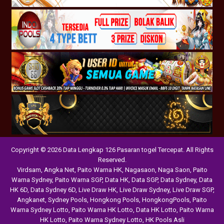
Copyright © 2026 Data Lengkap 126 Pasaran togel Tercepat. All Rights
Reserved.
Virdsam
,
Angka Net
,
Paito Warna HK
,
Nagasaon
,
Naga Saon
,
Paito
Warna Sydney
,
Paito Warna SGP
,
Data HK
,
Data SGP
,
Data Sydney
,
Data
HK 6D
,
Data Sydney 6D
,
Live Draw HK
,
Live Draw Sydney
,
Live Draw SGP
,
Angkanet
,
Sydney Pools
,
Hongkong Pools
,
HongkongPools
,
Paito
Warna Sydney Lotto
,
Paito Warna HK Lotto
,
Data HK Lotto
,
Paito Warna
HK Lotto
,
Paito Warna Sydney Lotto
,
HK Pools Asli