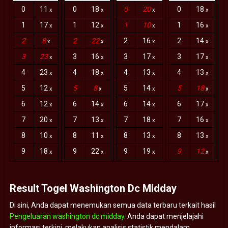
0
11
0
18
0
20
0
18
x
x
x
x
1
17
1
12
1
10
1
16
x
x
x
x
2
8
2
22
2
16
2
14
x
x
x
x
3
23
3
16
3
17
3
17
x
x
x
x
4
23
4
18
4
13
4
13
x
x
x
x
5
12
5
8
5
14
5
18
x
x
x
x
6
12
6
14
6
14
6
17
x
x
x
x
7
20
7
13
7
18
7
16
x
x
x
x
8
10
8
11
8
13
8
13
x
x
x
x
9
18
9
22
9
19
9
12
x
x
x
x
Result Togel Washington Dc Midday
Di sini, Anda dapat menemukan semua data terbaru terkait hasil
Pengeluaran washington dc midday
. Anda dapat menjelajahi
informasi terkini, melakukan analisis statistik mendalam