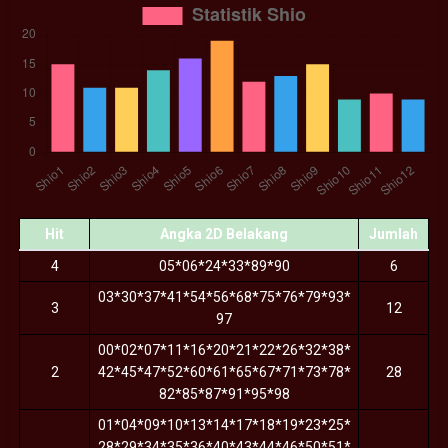
Hit
Angka 2D Belakang
Jumlah
4
05*06*24*33*89*90
6
03*30*37*41*54*56*68*75*76*79*93*
3
12
97
00*02*07*11*16*20*21*22*26*32*38*
2
42*45*47*52*60*61*65*67*71*73*78*
28
82*85*87*91*95*98
01*04*09*10*13*14*17*18*19*23*25*
28*29*34*35*36*40*43*44*46*50*51*