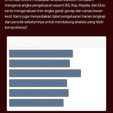
mengenai angka pengeluaran seperti AS, Kop, Kepala, dan Ekor,
serta mengevaluasi tren angka ganjil-genap dan variasi besar-
kecil. Kami juga menyediakan tabel pengeluaran harian lengkap
dari periode sebelumnya untuk mendukung analisis yang lebih
komprehensif.
POST TERKAIT
Data Keluaran Washington Dc Midday
Paito Warna Washington Dc Midday
Paito Warna Harian Washington Dc Midday
Data Paito Washington Dc Midday
Bola Merah Washington Dc Midday
Statistik Washington Dc Midday