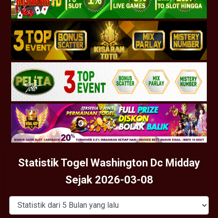
Statistik Togel Washington Dc Midday
Sejak 2026-03-08