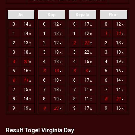
As
Kop
Kepala
Ekor
0
14
0
12
0
17
0
12
x
x
x
x
1
14
1
12
1
12
1
11
x
x
x
x
2
13
2
12
2
22
2
13
x
x
x
x
3
18
3
19
3
22
3
18
x
x
x
x
4
20
4
13
4
16
4
19
x
x
x
x
5
16
5
10
5
9
5
16
x
x
x
x
6
11
6
18
6
17
6
14
x
x
x
x
7
15
7
18
7
11
7
14
x
x
x
x
8
14
8
19
8
11
8
21
x
x
x
x
9
19
9
21
9
17
9
16
x
x
x
x
Result Togel Virginia Day