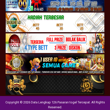
Copyright © 2026 Data Lengkap 126 Pasaran togel Tercepat. All Rights
Reserved.