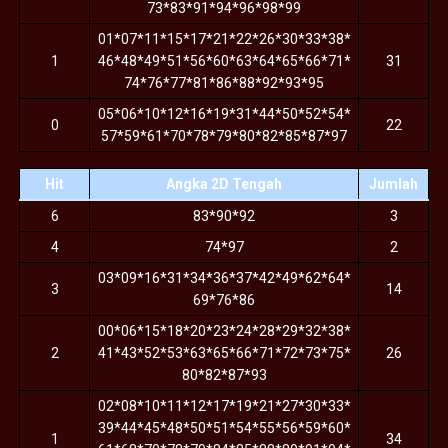
73*83*91*94*96*98*99
01*07*11*15*17*21*22*26*30*33*38*
1
46*48*49*51*56*60*63*64*65*66*71*
31
74*76*77*81*86*88*92*93*95
05*06*10*12*16*19*31*44*50*52*54*
0
22
57*59*61*70*78*79*80*82*85*87*97
Hit
Angka 2D Tengah
Jumlah
6
83*90*92
3
4
74*97
2
03*09*16*31*34*36*37*42*49*62*64*
3
14
69*76*86
00*06*15*18*20*23*24*28*29*32*38*
2
41*43*52*53*63*65*66*71*72*73*75*
26
80*82*87*93
02*08*10*11*12*17*19*21*27*30*33*
39*44*45*48*50*51*54*55*56*59*60*
1
34