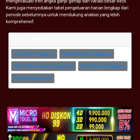
mengevaluasi tren angka ganjil-genap dan variasi besar-kecil.
Kami juga menyediakan tabel pengeluaran harian lengkap dari
periode sebelumnya untuk mendukung analisis yang lebih
komprehensif.
POST TERKAIT
Live Draw Singapore
Data Keluaran Singapore
Paito Warna Harian Singapore
Bola Merah Singapore
Statistik Singapore