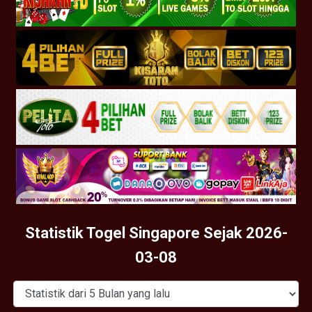
Statistik Togel Singapore Sejak 2026-
03-08