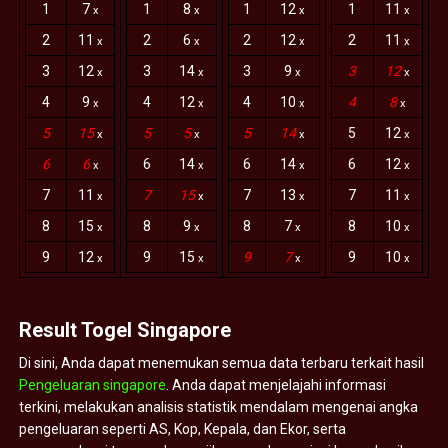
1
7
1
8
1
12
1
11
x
x
x
x
2
11
2
6
2
12
2
11
x
x
x
x
3
12
3
14
3
9
3
12
x
x
x
x
4
9
4
12
4
10
4
8
x
x
x
x
5
15
5
5
5
14
5
12
x
x
x
x
6
6
6
14
6
14
6
12
x
x
x
x
7
11
7
15
7
13
7
11
x
x
x
x
8
15
8
9
8
7
8
10
x
x
x
x
9
12
9
15
9
7
9
10
x
x
x
x
Result Togel Singapore
Di sini, Anda dapat menemukan semua data terbaru terkait hasil
Pengeluaran singapore
. Anda dapat menjelajahi informasi
terkini, melakukan analisis statistik mendalam mengenai angka
pengeluaran seperti AS, Kop, Kepala, dan Ekor, serta