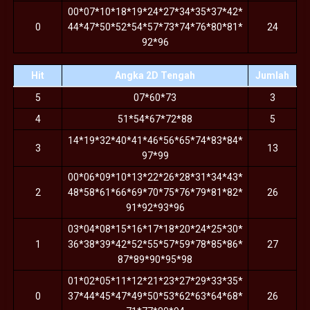
00*07*10*18*19*24*27*34*35*37*42*
0
44*47*50*52*54*57*73*74*76*80*81*
24
92*96
Hit
Angka 2D Tengah
Jumlah
5
07*60*73
3
4
51*54*67*72*88
5
14*19*32*40*41*46*56*65*74*83*84*
3
13
97*99
00*06*09*10*13*22*26*28*31*34*43*
2
48*58*61*66*69*70*75*76*79*81*82*
26
91*92*93*96
03*04*08*15*16*17*18*20*24*25*30*
1
36*38*39*42*52*55*57*59*78*85*86*
27
87*89*90*95*98
01*02*05*11*12*21*23*27*29*33*35*
0
37*44*45*47*49*50*53*62*63*64*68*
26