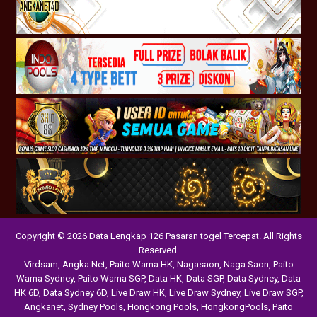
Copyright © 2026 Data Lengkap 126 Pasaran togel Tercepat. All Rights
Reserved.
Virdsam
,
Angka Net
,
Paito Warna HK
,
Nagasaon
,
Naga Saon
,
Paito
Warna Sydney
,
Paito Warna SGP
,
Data HK
,
Data SGP
,
Data Sydney
,
Data
HK 6D
,
Data Sydney 6D
,
Live Draw HK
,
Live Draw Sydney
,
Live Draw SGP
,
Angkanet
,
Sydney Pools
,
Hongkong Pools
,
HongkongPools
,
Paito