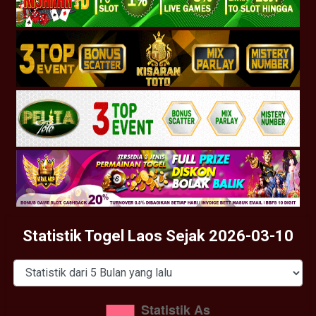
Statistik Togel Laos Sejak 2026-03-10