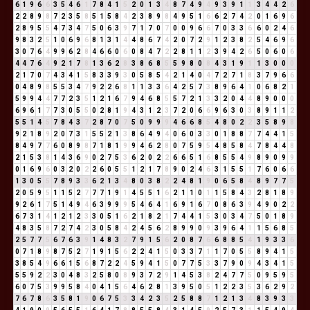
6
1
9
6
6
3
5
4
6
1
7
8
4
1
5
2
0
1
3
4
8
7
4
9
4
9
3
9
1
1
3
4
4
2
6
2
2
8
9
8
7
2
3
5
8
5
1
5
8
4
2
3
8
9
8
4
9
5
1
6
6
2
7
4
2
0
1
6
9
6
2
8
9
5
5
4
7
3
4
7
5
0
6
3
9
7
1
7
0
7
0
0
9
6
6
7
0
3
3
6
6
0
2
4
6
9
8
3
2
5
1
0
6
9
6
8
1
3
1
4
4
8
6
7
4
2
0
7
2
9
1
2
3
8
2
5
4
6
9
6
3
0
7
6
4
9
9
6
2
8
4
6
6
0
6
0
8
4
7
2
2
8
1
1
2
3
9
4
2
6
5
0
6
0
6
4
4
7
6
4
9
2
1
7
8
1
3
6
2
8
3
8
6
8
5
5
9
8
0
8
4
3
1
9
1
1
3
0
0
0
2
1
7
0
7
4
3
4
1
5
8
3
3
9
3
0
5
8
5
4
2
1
4
0
4
7
2
7
1
8
3
7
9
6
6
0
4
8
9
8
5
5
3
4
7
9
2
2
6
8
1
1
3
3
6
4
2
5
7
3
8
9
6
4
1
0
6
8
2
1
5
9
9
4
4
7
7
2
3
5
1
2
1
6
7
9
4
6
8
5
5
7
2
1
3
3
2
0
4
4
8
9
0
0
0
6
9
6
1
7
7
3
0
5
5
0
2
8
1
9
4
3
1
2
3
7
2
0
6
6
9
6
3
0
3
8
9
1
1
2
5
5
1
4
5
7
8
4
3
7
2
8
7
0
7
5
0
9
9
9
4
6
6
8
5
4
8
0
2
2
3
5
8
9
8
9
2
1
8
9
2
0
7
3
1
5
5
2
1
3
8
6
4
9
4
0
6
0
3
3
0
1
8
8
7
7
4
4
1
5
8
4
9
7
7
6
0
8
9
8
7
1
8
1
9
9
4
6
2
8
0
7
5
9
5
4
8
5
8
4
7
8
4
4
8
2
1
5
3
8
1
4
3
6
9
0
2
7
5
3
6
2
0
2
2
6
6
5
1
6
8
5
5
4
9
8
9
0
9
9
0
1
6
9
6
0
3
2
0
2
2
6
0
5
5
1
2
1
7
8
9
0
2
4
6
3
1
5
5
1
7
6
0
6
6
1
3
0
5
5
7
8
9
3
3
6
2
1
3
4
8
0
3
8
2
2
4
8
1
9
0
6
5
8
4
8
9
7
7
5
2
0
5
9
5
1
1
5
2
7
7
7
1
9
1
4
5
5
1
6
2
1
1
0
1
1
5
8
4
3
2
8
1
8
9
9
2
6
1
7
5
1
4
9
4
6
3
9
9
9
5
4
6
4
1
6
9
1
6
7
0
8
6
3
9
4
9
0
2
2
6
7
3
1
4
1
2
1
2
3
3
0
5
1
6
2
1
8
2
1
7
4
4
1
5
3
0
3
4
7
5
0
1
8
9
4
8
3
5
8
7
2
7
4
2
3
0
5
8
4
2
4
5
6
2
8
9
9
0
9
3
9
6
4
1
1
5
6
8
5
2
5
7
7
5
6
7
6
3
9
1
4
8
3
2
7
9
1
5
6
2
0
8
7
6
6
8
8
5
4
1
9
3
3
6
0
7
1
8
9
8
7
5
2
7
1
9
1
5
6
2
2
4
1
5
0
3
3
7
1
1
7
0
5
5
8
9
4
1
5
3
8
5
4
9
6
6
1
5
6
8
7
2
2
4
5
9
4
1
5
0
7
7
5
3
3
7
9
0
9
4
3
4
1
5
5
5
9
2
2
3
0
4
8
3
2
5
8
0
8
9
3
7
2
9
1
4
5
3
8
2
4
7
7
5
0
9
5
9
5
6
0
7
5
3
9
9
5
8
4
0
4
1
5
6
4
6
2
8
1
3
9
5
0
5
1
2
2
3
5
3
6
2
9
2
7
6
7
8
6
3
5
8
1
9
0
6
7
5
3
3
4
2
3
5
2
5
8
8
7
1
2
1
3
4
8
3
9
3
3