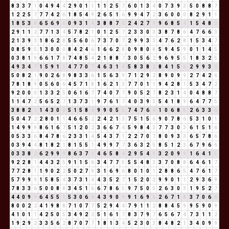
8
3
3
7
1
0
4
9
4
4
2
9
0
1
1
1
1
2
5
7
6
0
1
3
4
0
7
3
9
3
5
0
8
8
7
1
2
2
5
7
7
7
4
2
6
1
8
5
4
9
2
6
5
1
6
9
9
4
7
2
3
6
0
0
0
8
2
9
1
1
1
8
5
3
8
6
5
6
9
6
0
9
3
1
4
3
8
8
7
6
2
4
2
7
9
9
6
8
5
4
1
5
4
8
3
2
9
1
1
2
7
7
1
3
4
5
7
8
2
1
0
1
2
5
7
2
3
3
0
3
3
8
7
8
6
4
7
6
6
3
2
1
3
9
3
1
8
6
2
8
5
5
6
0
6
7
3
7
0
7
2
9
9
3
3
4
7
6
2
8
1
5
3
4
7
0
8
5
9
5
1
3
0
0
0
8
4
2
4
6
1
6
6
2
8
0
9
8
0
8
5
9
4
5
9
0
1
1
4
5
0
3
8
1
9
6
6
1
7
8
7
4
8
5
4
2
1
8
8
7
3
0
5
6
2
9
6
9
5
5
1
8
3
2
5
4
9
3
4
7
1
5
9
1
1
4
7
7
0
7
4
6
3
1
4
5
8
3
8
2
8
4
1
5
6
2
9
9
3
3
5
0
8
2
1
9
0
2
6
8
9
8
3
3
6
1
5
6
3
9
7
1
2
9
2
8
9
0
9
9
2
7
4
2
6
7
8
1
8
9
0
5
6
0
6
4
5
7
1
8
1
6
2
1
3
7
7
0
1
1
9
4
2
8
1
5
3
4
7
2
9
2
0
0
0
1
3
3
2
5
0
6
1
6
7
7
4
0
7
7
9
0
5
2
7
8
2
3
1
4
0
4
8
8
7
1
1
4
7
2
5
6
5
2
7
1
3
7
3
1
9
7
6
1
7
4
0
3
9
3
5
4
1
8
9
6
4
7
7
5
3
8
8
2
1
1
4
3
0
3
5
1
5
8
4
9
9
0
5
5
7
4
7
6
4
1
0
6
8
5
2
6
3
3
6
5
0
4
7
2
2
8
0
1
1
4
6
6
5
2
2
4
2
1
3
7
5
1
5
6
9
0
7
8
6
5
3
1
0
1
1
4
9
9
9
8
6
1
6
7
5
1
2
0
2
3
6
6
7
4
5
9
8
4
3
7
7
3
0
3
6
1
5
1
6
0
5
3
3
6
8
4
7
8
6
2
3
3
1
4
5
4
3
7
1
2
2
7
0
7
8
0
9
3
3
6
5
7
8
6
0
3
9
4
4
8
1
8
2
1
8
1
5
5
1
4
9
9
7
7
3
6
3
2
5
8
5
1
2
3
6
7
9
6
6
0
3
3
8
2
6
2
9
9
9
8
6
3
7
1
4
6
5
8
4
2
9
5
4
9
3
2
0
9
9
1
6
4
1
5
9
2
2
8
1
4
4
3
2
5
9
1
1
5
6
3
4
7
7
5
5
5
4
8
3
3
7
0
8
8
6
4
6
1
7
7
7
2
8
1
1
9
0
2
2
5
0
2
7
9
3
1
6
9
6
8
0
1
0
1
2
8
8
6
5
4
7
6
1
7
5
7
9
9
9
1
5
8
5
4
3
7
3
1
4
4
3
5
2
7
1
5
2
0
2
9
9
0
1
1
2
9
3
6
9
7
8
3
3
6
5
0
0
8
8
3
4
5
1
6
6
7
8
6
5
9
7
5
0
5
2
6
3
0
3
1
9
5
2
7
4
4
0
9
9
6
4
5
5
1
5
3
0
6
6
4
3
9
0
9
9
1
6
9
6
2
6
7
1
8
3
7
0
6
6
8
0
0
2
2
4
1
9
8
8
7
1
0
7
7
5
2
9
4
4
7
9
1
1
2
8
8
4
5
9
9
5
9
0
9
4
1
0
1
1
4
2
5
0
5
3
4
9
2
2
5
1
6
1
7
8
3
7
9
7
6
5
6
7
4
7
3
1
1
2
1
9
2
9
2
3
3
5
6
2
8
7
0
7
7
1
8
1
3
4
5
2
3
0
3
8
4
8
2
1
3
4
0
9
9