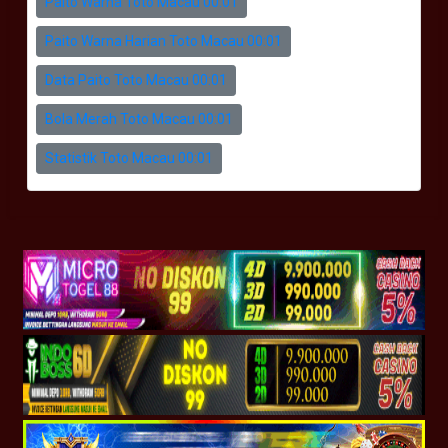
Paito Warna Toto Macau 00:01
Paito Warna Harian Toto Macau 00:01
Data Paito Toto Macau 00:01
Bola Merah Toto Macau 00:01
Statistik Toto Macau 00:01