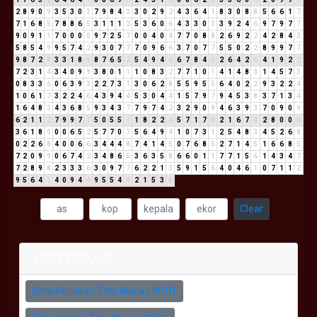
2
8
9
0
9
3
5
3
0
3
7
9
8
4
3
3
0
2
9
2
4
3
6
4
1
8
3
0
8
8
5
6
6
1
7
7
1
6
8
5
7
8
8
6
5
3
1
1
1
2
5
3
6
0
6
4
3
3
0
3
3
9
2
4
6
9
7
9
7
7
9
0
9
1
1
7
0
0
0
0
9
7
2
5
7
0
0
4
0
4
7
7
0
8
8
2
6
9
2
2
4
2
8
4
3
5
8
5
4
9
9
5
7
4
2
9
3
0
7
7
7
0
9
6
6
3
7
0
7
7
5
5
0
2
2
8
9
9
7
7
9
8
7
2
9
3
3
1
8
9
8
7
6
5
2
5
4
9
4
4
6
7
8
4
3
2
6
4
2
6
4
1
9
2
2
7
2
3
1
4
3
4
0
9
9
3
8
0
1
1
1
0
8
3
2
7
7
1
0
1
4
1
4
8
3
1
4
5
7
3
0
8
3
3
6
0
6
3
9
3
2
2
7
3
1
3
0
6
2
8
5
5
9
5
5
6
4
0
2
2
9
3
2
2
4
1
0
6
1
7
3
2
2
4
6
4
3
9
4
4
5
3
0
4
4
1
5
7
9
7
9
4
5
3
8
3
7
1
3
4
1
6
4
8
3
4
3
6
8
5
9
3
4
3
7
7
9
7
4
2
3
2
9
0
9
4
6
3
9
3
7
0
9
0
9
6
2
1
1
2
7
9
9
7
7
5
0
5
5
1
1
8
2
2
4
5
7
1
7
8
2
1
6
7
4
2
8
0
0
0
3
6
1
8
9
0
0
6
5
2
5
7
7
0
7
5
6
4
9
4
1
0
7
3
1
2
5
4
8
3
4
5
2
6
8
0
2
2
6
8
4
0
0
6
6
3
4
4
4
8
7
4
1
4
5
0
7
6
8
5
2
7
1
4
5
1
6
6
8
5
7
2
0
9
9
0
6
7
4
2
3
4
8
6
5
3
6
3
5
8
6
6
0
1
1
7
7
1
5
6
1
4
3
4
7
7
2
8
9
8
2
3
3
3
6
3
0
9
7
7
6
2
2
1
3
5
9
1
5
6
4
0
4
6
1
0
7
1
1
2
9
5
6
4
1
4
0
9
4
4
9
5
5
4
9
2
1
5
3
8
Clear
POST TERKAIT
Data Keluaran Toto Macau 00:01