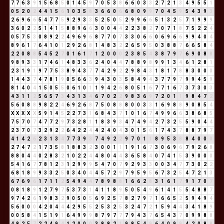
7
7
6
3
9
1
5
6
8
5
0
1
4
5
9
7
0
5
3
8
6
6
0
3
3
2
7
2
1
3
4
9
5
5
1
0
5
2
0
2
4
4
1
5
6
1
0
3
5
8
3
6
6
0
6
6
8
0
9
9
7
0
4
5
9
5
4
3
9
3
2
6
9
6
6
5
4
7
7
5
9
2
9
3
3
5
2
5
0
5
2
9
9
6
6
5
1
3
2
5
7
1
9
9
9
3
6
0
2
2
5
1
4
1
5
8
8
9
6
6
3
0
0
4
4
2
2
3
8
2
7
0
7
1
8
7
5
2
2
4
0
5
7
5
3
0
8
9
2
2
4
9
6
9
6
8
7
7
0
7
3
3
0
6
6
0
6
9
6
6
9
9
4
0
4
8
9
6
1
7
6
4
1
0
1
2
9
2
6
8
1
4
8
3
2
2
6
5
9
5
0
3
8
8
7
6
6
5
8
4
2
2
0
8
8
5
4
5
2
7
0
1
6
1
7
1
2
0
0
0
2
3
8
5
4
3
8
7
9
7
6
9
0
8
8
9
8
9
3
3
1
7
4
6
1
4
8
3
3
6
2
4
0
4
4
7
8
8
9
8
9
9
1
3
4
6
1
2
8
1
2
3
1
9
1
9
7
7
5
3
8
9
4
3
7
7
4
2
9
2
2
9
8
4
3
1
8
1
7
8
8
3
0
0
0
1
4
4
3
7
4
7
8
1
9
0
5
6
6
3
9
4
3
0
3
5
8
4
9
4
3
7
7
9
7
9
9
4
5
9
8
1
4
0
4
1
5
0
5
5
0
6
1
0
1
1
9
4
2
6
8
0
5
1
6
7
7
1
6
7
3
7
3
0
3
4
3
1
1
2
5
6
5
7
3
4
3
1
3
4
6
7
0
2
2
9
8
3
6
9
7
2
0
1
1
9
8
4
7
2
5
6
0
8
8
9
8
2
2
4
6
9
2
6
8
7
5
0
8
8
8
0
0
3
3
1
6
9
8
8
9
0
8
5
4
X
X
X
X
X
5
9
1
4
5
2
2
7
3
1
6
8
4
3
7
1
0
1
6
7
4
9
9
6
6
3
8
6
8
5
7
5
7
0
7
4
7
7
2
9
7
3
2
8
1
1
8
3
9
3
4
7
4
9
4
2
7
3
2
5
5
9
0
4
4
2
3
7
0
7
3
2
9
2
2
6
4
2
2
4
4
2
4
0
4
3
0
1
5
6
1
7
4
3
7
8
8
7
9
7
4
1
4
2
6
2
3
1
3
4
7
7
3
9
3
7
4
9
2
2
9
7
0
1
1
8
9
5
3
8
8
4
0
0
0
2
7
4
7
2
1
7
3
5
8
1
8
8
3
2
3
0
0
1
1
1
9
1
6
7
3
0
6
9
6
7
9
2
6
8
8
8
0
4
4
0
2
8
3
2
1
0
2
2
4
4
8
0
4
4
3
6
5
8
4
0
7
4
1
5
3
9
0
0
0
5
4
1
6
7
7
8
1
2
3
1
2
9
9
9
5
4
7
0
7
9
2
9
3
3
0
0
3
4
7
7
3
0
2
2
6
8
1
8
9
9
3
3
2
5
0
3
4
0
4
4
5
7
2
9
7
9
5
9
5
6
7
3
2
5
4
7
2
1
3
6
7
6
9
6
1
7
1
1
2
5
4
9
4
4
7
8
9
8
8
1
6
6
2
8
3
1
6
1
7
9
1
7
0
7
0
8
1
8
9
1
2
7
9
7
5
3
7
3
1
4
1
1
8
9
5
0
5
4
9
6
1
4
1
5
5
4
8
8
7
9
7
4
2
6
1
9
8
3
2
9
0
5
0
5
6
9
2
5
7
8
2
7
9
7
1
6
6
5
2
5
9
4
9
4
5
6
0
0
0
4
2
0
4
4
4
2
9
5
5
2
5
3
2
5
3
2
4
7
2
1
5
9
4
4
3
4
1
8
9
0
0
5
8
4
1
5
1
9
1
6
4
9
9
9
8
7
9
7
7
7
9
4
3
7
6
5
4
3
7
0
9
9
8
8
4
8
2
5
7
2
2
4
9
4
1
2
0
0
0
3
8
8
2
1
9
8
5
4
9
6
4
0
9
9
4
2
0
8
8