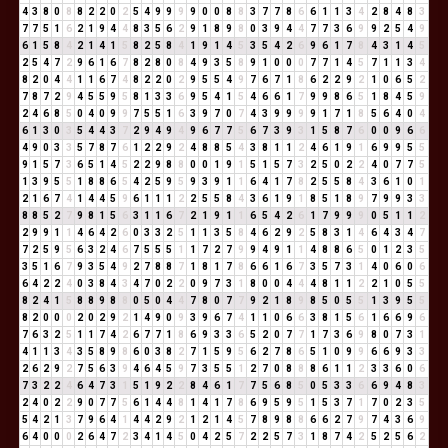
4
3
8
0
8
8
2
2
0
2
5
4
9
9
9
9
0
0
8
8
3
7
7
8
6
6
1
1
3
4
2
8
4
8
3
7
7
5
1
6
2
1
9
4
4
8
3
5
6
2
9
1
8
9
8
0
3
9
4
4
7
7
3
6
9
9
2
5
4
9
6
1
5
8
4
2
1
4
1
5
8
2
5
8
4
1
9
1
4
5
3
5
4
2
6
9
6
1
7
8
4
3
1
4
5
2
5
4
7
2
9
6
1
6
7
8
2
8
0
8
4
9
3
5
8
9
1
0
0
0
7
7
1
4
5
7
1
1
3
4
8
2
0
4
4
1
1
6
7
4
8
2
2
0
2
9
5
5
4
9
7
6
7
1
8
6
2
2
9
2
1
0
6
5
2
7
8
7
2
9
4
5
5
9
5
8
1
3
3
6
9
5
4
1
5
4
6
6
1
7
9
9
8
6
5
1
8
4
5
9
2
4
6
8
5
0
4
0
9
9
7
5
5
1
6
3
9
7
0
7
4
3
9
9
9
9
1
7
1
8
5
6
4
0
4
6
1
3
0
3
5
4
4
3
7
2
9
4
9
4
9
6
7
7
5
6
7
3
9
3
1
5
8
7
6
0
0
9
6
6
4
9
0
3
3
5
7
8
7
6
1
2
2
9
2
4
8
8
5
4
3
8
1
1
2
4
6
1
9
1
6
9
9
5
5
9
1
5
7
3
6
5
1
4
5
2
2
9
8
8
0
0
1
9
1
5
1
5
7
3
2
5
0
2
2
4
0
7
7
5
1
3
9
5
5
1
8
8
6
5
4
2
5
9
5
9
3
9
1
1
6
4
1
7
8
2
5
5
8
4
3
6
1
0
1
2
1
6
7
4
1
4
4
5
9
6
1
1
1
2
2
5
5
8
4
3
6
1
9
1
8
5
1
8
9
7
9
9
3
3
8
8
5
2
7
9
8
1
5
6
3
1
1
6
7
2
1
9
1
1
6
5
4
2
6
1
7
9
9
9
0
5
1
1
2
2
9
9
1
1
4
6
4
2
6
0
3
3
2
5
1
1
3
5
8
4
6
2
9
2
5
8
3
1
4
6
4
3
4
7
7
2
5
9
5
6
3
2
4
6
7
5
5
5
1
1
7
2
7
9
9
4
9
1
1
4
8
8
6
5
0
1
2
3
5
3
5
1
6
7
9
3
5
4
9
2
7
8
8
7
1
8
1
7
8
6
6
1
6
7
3
5
7
3
1
4
0
6
0
6
6
4
2
2
4
0
3
8
4
3
4
7
0
2
2
0
9
7
3
1
8
0
0
4
4
4
8
1
1
2
2
1
0
5
5
8
2
4
1
5
8
8
9
8
8
0
5
0
4
4
7
8
0
7
7
9
2
1
8
9
8
5
0
5
5
1
3
9
5
5
8
2
0
0
0
2
0
2
9
2
1
4
9
0
9
3
9
6
7
4
1
1
0
6
6
3
8
1
5
6
1
6
6
9
6
7
6
3
2
5
1
1
7
4
2
6
7
7
1
8
6
9
3
3
6
5
2
0
7
7
1
7
3
6
9
8
0
7
3
1
4
1
1
3
4
3
5
8
9
8
6
0
3
8
2
7
1
5
9
5
6
2
7
8
6
5
1
0
9
9
6
6
9
3
3
2
6
2
9
2
7
5
6
3
9
4
6
4
5
9
7
3
5
5
1
2
7
0
8
8
8
6
1
1
2
3
3
6
0
6
7
3
2
2
4
6
4
7
3
1
5
1
9
2
2
8
4
6
1
7
7
5
6
8
5
0
5
3
3
6
6
9
4
8
3
2
4
0
2
2
9
0
7
7
5
6
1
4
4
8
1
4
1
7
8
6
9
5
9
5
1
5
3
7
1
7
0
2
3
5
5
4
2
1
3
7
9
6
4
1
4
4
2
9
2
1
2
1
4
5
7
8
9
8
8
6
6
2
7
9
7
4
3
6
9
6
4
0
0
0
2
6
4
7
2
3
4
1
4
5
0
4
2
5
7
2
2
5
7
3
1
8
7
4
2
5
2
5
6
2