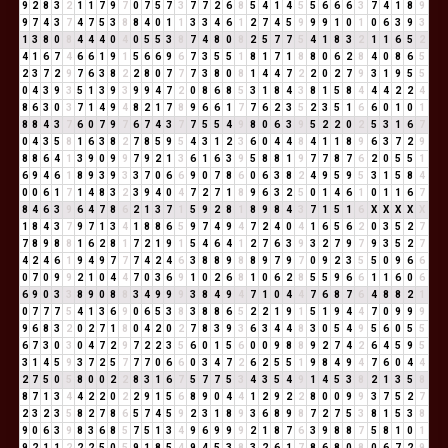
9
2
8
3
2
1
1
7
9
7
0
7
5
7
3
7
7
2
6
8
5
4
1
4
5
5
6
6
6
3
7
4
1
8
9
9
7
4
3
7
4
7
5
3
8
8
4
0
1
1
3
3
4
6
1
2
7
4
5
9
9
9
1
0
1
0
6
3
9
3
1
3
8
0
8
4
4
4
0
4
0
5
5
3
8
7
4
8
0
8
2
5
7
7
5
4
1
8
3
2
1
1
6
5
2
4
1
6
7
4
6
6
1
9
1
5
6
6
9
6
7
3
5
5
1
8
1
7
1
8
8
0
6
2
8
4
0
8
6
5
2
3
7
2
9
7
6
3
8
2
2
8
0
7
7
7
3
8
0
8
1
4
4
7
2
2
0
2
7
9
3
1
9
5
5
0
4
3
9
3
5
1
3
9
3
9
9
4
7
2
0
8
6
8
5
3
1
8
4
3
8
1
5
8
4
4
4
2
2
4
8
6
3
0
3
7
1
4
9
4
8
2
1
7
8
9
6
6
1
7
7
6
2
3
5
2
3
5
1
6
6
0
1
0
1
8
8
4
3
7
6
0
7
9
7
6
7
4
3
7
7
5
5
4
9
8
0
6
3
9
5
2
2
0
2
5
3
1
6
7
0
4
3
5
8
1
6
3
8
2
7
8
5
9
5
4
3
1
2
3
6
0
4
4
8
4
1
1
8
9
6
3
7
2
9
8
8
6
4
1
3
9
0
9
9
7
9
2
1
3
6
1
6
3
9
5
8
8
1
9
7
7
8
7
6
2
0
5
5
1
6
9
4
6
1
8
9
3
9
3
3
7
0
6
6
9
0
7
8
6
0
6
3
8
2
4
9
5
9
5
3
1
5
8
4
0
0
6
1
7
1
4
8
3
2
3
9
4
0
4
7
2
7
1
8
9
6
3
2
5
0
1
4
6
1
0
1
1
6
7
8
4
6
3
9
6
4
7
8
6
2
1
3
7
1
5
9
2
8
1
8
9
8
4
3
7
1
5
1
6
X
X
X
X
X
1
8
4
3
7
9
7
1
3
4
1
8
8
6
5
9
7
4
9
4
7
2
4
0
4
1
6
5
6
2
0
3
5
2
7
7
8
9
8
8
1
6
2
8
1
7
2
1
9
1
5
4
6
4
1
2
7
6
3
9
3
2
7
9
7
9
3
5
2
7
4
2
4
6
1
9
4
9
7
7
7
4
2
4
6
3
8
8
9
8
8
9
7
9
7
0
9
2
3
5
5
0
9
6
6
0
7
0
9
9
2
1
0
4
4
7
0
3
6
9
1
0
2
6
8
1
0
6
2
8
5
5
9
6
6
1
1
6
0
6
6
9
0
3
3
8
9
0
8
8
3
4
9
9
9
3
8
4
9
4
7
1
0
4
4
7
6
8
7
6
4
8
8
2
1
0
7
7
7
5
4
1
3
6
9
0
6
5
3
8
3
8
8
6
5
2
2
1
9
1
5
1
9
4
4
7
0
9
9
9
9
6
8
3
2
0
2
7
1
8
0
4
2
0
2
7
8
3
9
3
6
3
4
4
8
3
0
5
4
9
5
6
0
5
5
6
7
3
0
3
0
4
7
2
9
7
2
2
3
5
6
0
1
5
6
0
0
9
8
8
9
2
7
4
2
6
4
5
9
5
3
1
4
5
9
3
7
2
5
7
7
7
0
6
6
0
3
4
7
2
6
2
5
5
1
9
8
4
9
4
7
6
0
4
4
2
7
5
0
5
8
0
0
2
2
8
3
1
6
7
5
7
7
5
3
4
3
5
4
9
1
4
5
3
8
2
1
3
5
8
8
7
1
3
4
4
2
2
0
2
2
9
1
5
6
8
9
0
4
4
1
2
9
2
2
8
0
0
9
9
3
7
5
2
7
2
3
2
3
5
8
2
7
8
6
5
7
4
5
9
2
3
1
8
9
3
6
8
9
8
7
2
7
5
3
8
1
5
3
8
9
0
6
3
9
8
3
6
8
5
7
5
1
3
4
9
6
9
9
9
2
1
8
7
6
3
9
8
8
7
5
8
1
0
1
9
2
1
1
2
2
2
5
0
5
9
1
8
5
4
9
4
5
3
8
3
2
6
1
7
8
6
8
0
8
0
6
7
2
9