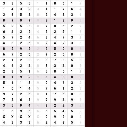
3
3
5
5
1
1
8
6
1
7
1
4
3
9
3
1
1
7
6
4
2
8
5
3
8
2
4
3
3
6
8
9
0
9
9
8
1
8
9
8
5
9
5
3
8
7
8
5
2
7
6
4
2
2
4
7
2
7
1
8
5
7
2
4
6
3
4
7
3
1
4
3
2
6
8
2
4
2
3
5
8
2
9
2
2
2
5
0
8
8
6
7
2
0
2
9
2
0
8
8
2
1
2
0
2
3
7
3
5
8
4
6
2
6
8
8
3
6
0
6
2
3
5
1
6
5
8
0
1
1
8
1
9
9
9
8
4
3
8
2
5
1
1
8
9
0
4
6
3
9
1
0
1
4
5
7
6
1
2
3
9
7
2
6
8
1
7
6
8
5
7
3
6
3
9
9
9
6
9
6
3
5
9
4
4
8
2
8
3
2
1
6
9
6
6
6
5
4
5
9
X
X
X
X
X
0
9
2
0
2
4
3
3
3
6
8
4
2
5
7