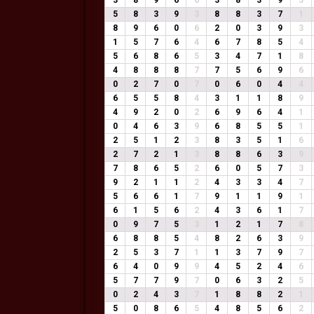
5
8
3
9
3
8
8
3
7
1
8
9
6
0
6
2
0
3
9
3
1
5
7
6
4
6
7
8
5
4
5
6
8
6
5
3
4
7
1
8
4
8
8
8
7
7
5
6
9
6
0
2
7
0
7
0
6
0
4
4
6
5
5
8
4
3
1
1
8
9
4
9
2
0
2
6
9
6
4
1
0
4
6
3
9
6
8
5
5
1
2
5
1
2
3
8
3
5
1
6
2
7
2
1
3
8
8
6
3
9
7
8
6
5
2
6
0
5
7
3
9
2
1
1
2
4
3
3
4
7
5
6
6
1
7
9
1
1
9
1
6
1
5
6
2
4
3
6
1
7
0
9
7
5
3
1
2
1
7
8
6
8
8
5
4
8
2
6
3
9
2
5
3
7
1
1
3
7
9
7
6
4
0
9
9
4
5
2
4
6
5
7
7
9
7
0
6
3
2
5
0
2
4
3
7
1
8
8
2
1
5
0
8
6
5
4
8
5
6
2