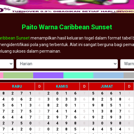
Paito Warna Caribbean Sunset
aribbean Sunset
menampilkan hasil keluaran togel dalam format tabel 
dentifikasi pola yang terbentuk. Alat ini sangat berguna bagi pemai
luang sukses dalam permainan.
RABU
D
KAMIS
D
JUMAT
D
8
2
7
1
8
2
0
1
6
7
5
6
6
1
7
4
0
6
2
8
3
0
3
3
6
8
2
5
8
4
5
6
1
3
4
8
2
0
1
1
9
8
5
1
6
7
2
7
5
3
7
4
1
4
5
1
3
8
7
6
6
4
4
7
2
2
9
7
6
4
9
2
9
3
3
2
7
5
0
5
4
4
9
8
8
3
0
9
8
8
7
4
2
0
2
0
2
8
5
4
4
4
5
4
9