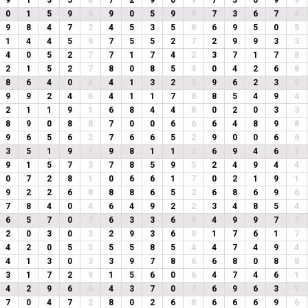
0
1
5
9
5
9
0
5
9
5
7
3
6
7
4
9
8
4
7
2
4
5
3
5
8
6
9
5
0
5
1
4
4
5
9
7
5
5
2
7
2
9
9
3
3
4
0
5
2
7
7
1
7
4
2
3
7
1
7
8
2
1
5
2
7
8
0
8
5
4
0
4
2
6
8
8
6
4
0
4
4
1
3
2
5
9
6
2
3
5
9
9
2
4
6
4
1
1
7
8
8
5
4
9
4
2
1
1
9
1
6
8
4
4
8
0
2
0
3
3
8
9
0
8
8
7
0
0
6
6
6
4
8
9
8
9
6
5
6
2
7
6
6
5
2
9
0
0
6
6
3
5
1
9
1
9
8
1
1
2
6
9
4
6
1
9
1
5
7
3
7
8
5
9
5
2
4
9
4
4
0
7
2
8
1
0
6
6
1
7
0
2
1
9
1
9
2
2
6
8
8
8
6
5
2
6
8
6
9
6
7
8
4
0
4
6
4
9
2
2
3
4
8
5
4
6
5
7
0
7
6
3
3
6
9
4
9
9
7
7
2
0
3
0
3
2
9
3
6
9
1
7
6
1
7
4
2
0
5
5
5
5
8
5
4
4
7
4
9
4
4
1
3
0
3
3
9
7
8
6
6
8
0
8
8
3
1
7
2
9
1
5
6
0
6
4
7
4
6
1
4
2
9
6
6
4
3
7
0
7
6
9
6
3
9
7
0
4
7
2
8
0
2
6
8
6
6
6
9
6