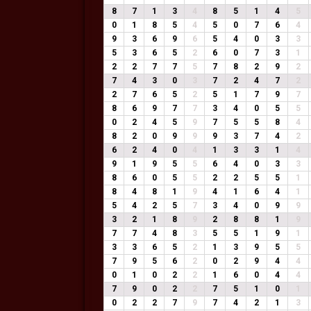
8
7
1
3
4
8
5
1
4
5
0
1
8
5
4
5
0
7
6
4
9
3
6
9
6
5
4
0
3
3
5
3
6
5
2
6
0
7
3
1
2
2
7
7
5
7
8
2
9
2
7
4
3
0
3
7
2
4
7
2
2
7
6
5
2
5
1
7
9
7
8
6
9
7
7
3
4
0
5
5
0
2
4
5
9
7
5
5
8
4
8
2
0
9
9
9
3
7
4
2
6
2
4
0
4
1
3
3
1
4
9
1
9
5
5
6
4
0
3
3
8
6
0
5
5
2
2
5
5
1
8
4
8
1
9
4
1
6
4
1
5
4
2
5
7
3
4
0
9
9
3
2
1
8
9
2
8
8
1
9
7
7
4
8
3
5
5
1
9
1
3
3
6
5
2
1
3
9
5
5
7
9
5
6
2
0
2
9
4
4
0
1
0
2
2
1
6
0
4
4
7
9
0
2
2
7
5
1
0
1
0
2
2
7
9
7
4
2
1
3