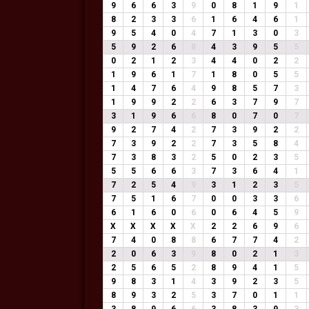
9
6
6
3
9
0
8
1
9
1
8
2
3
3
6
1
6
4
6
1
9
5
4
0
4
7
1
3
0
3
5
9
2
6
8
4
3
9
5
5
0
2
1
2
3
4
4
0
2
2
1
9
6
1
7
1
8
0
5
5
1
4
7
6
4
9
8
5
7
3
1
9
9
2
2
6
3
7
9
7
3
1
9
6
6
8
0
7
0
7
9
2
7
4
2
7
3
9
2
2
7
3
9
2
2
7
3
5
8
4
7
3
8
3
2
5
0
2
3
5
5
5
6
6
3
7
3
6
4
1
7
2
5
4
9
3
1
2
3
5
7
5
1
6
7
0
0
3
3
6
6
1
6
0
6
0
6
4
5
9
X
X
X
X
X
2
2
6
9
6
7
4
0
8
8
6
7
7
4
2
2
0
6
3
9
8
0
2
1
3
2
5
6
5
2
8
9
4
1
5
9
8
3
1
4
3
9
2
3
5
8
9
3
2
5
3
7
0
1
1
3
8
9
6
6
3
8
3
9
3