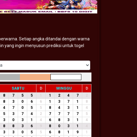
berwarna. Setiap angka ditandai dengan warna
n yang ingin menyusun prediksi untuk togel
SABTU
D
MINGGU
D
8
7
5
5
1
1
2
4
7
2
8
3
0
6
6
1
3
7
1
8
4
7
0
5
5
8
4
3
1
4
5
3
7
4
2
7
7
7
7
5
3
0
3
1
4
6
8
3
1
4
8
8
3
6
9
8
0
3
1
4
3
3
0
5
5
6
8
1
9
1