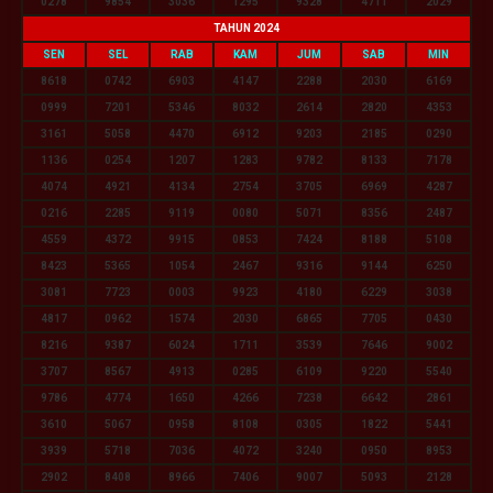
0278
9854
3036
1295
9328
4711
2029
TAHUN 2024
SEN
SEL
RAB
KAM
JUM
SAB
MIN
8618
0742
6903
4147
2288
2030
6169
0999
7201
5346
8032
2614
2820
4353
3161
5058
4470
6912
9203
2185
0290
1136
0254
1207
1283
9782
8133
7178
4074
4921
4134
2754
3705
6969
4287
0216
2285
9119
0080
5071
8356
2487
4559
4372
9915
0853
7424
8188
5108
8423
5365
1054
2467
9316
9144
6250
3081
7723
0003
9923
4180
6229
3038
4817
0962
1574
2030
6865
7705
0430
8216
9387
6024
1711
3539
7646
9002
3707
8567
4913
0285
6109
9220
5540
9786
4774
1650
4266
7238
6642
2861
3610
5067
0958
8108
0305
1822
5441
3939
5718
7036
4072
3240
0950
8953
2902
8408
8966
7406
9007
5093
2128