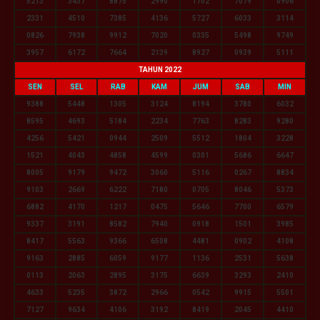
5213
3437
8875
2990
1702
7079
0906
2331
4510
7385
4136
5727
6033
3114
0826
7938
9912
7020
0335
5498
9749
3957
6172
7664
2139
8927
0939
5111
TAHUN 2022
SEN
SEL
RAB
KAM
JUM
SAB
MIN
9388
5448
1305
3124
8194
3780
6032
8595
4693
5184
2234
7763
8283
9280
4256
5421
0944
2509
5512
1804
3228
1521
4043
4858
4599
0301
5686
6647
8005
9179
9472
3060
5116
0267
8834
9103
2669
6222
7180
0705
8046
5373
6882
4170
1217
0475
5646
7700
6579
9337
3191
8582
7940
0918
1501
3985
8417
5563
9366
6508
4481
0902
4108
9163
2885
6059
9177
1136
2531
5638
0113
2063
2895
3175
6639
3293
2410
4633
5235
3872
2966
0542
9915
5501
7127
9634
4106
3192
8419
2045
4410