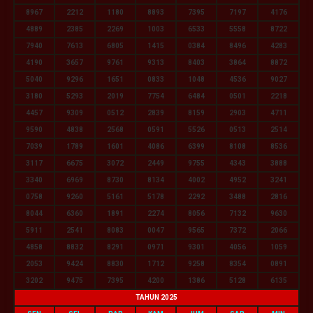
8967
2212
1180
8893
7395
7197
4176
4889
2385
2269
1003
6533
5558
8722
7940
7613
6805
1415
0384
8496
4283
4190
3657
9761
9313
8403
3864
8872
5040
9296
1651
0833
1048
4536
9027
3180
5293
2019
7754
6484
0501
2218
4457
9309
0512
2839
8159
2903
4711
9590
4838
2568
0591
5526
0513
2514
7039
1789
1601
4086
6399
8108
8536
3117
6675
3072
2449
9755
4343
3888
3340
6969
8730
8134
4002
4952
3241
0758
9260
5161
5178
2292
3488
2816
8044
6360
1891
2274
8056
7132
9630
5911
2541
8083
0047
9565
7372
2066
4858
8832
8291
0971
9301
4056
1059
2053
9424
8830
1712
9258
8354
0891
3202
9475
7395
4200
1386
5128
6135
TAHUN 2025