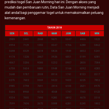
prediksi togel San Juan Morning hari ini. Dengan akses yang
mudah dan pembaruan rutin, Data San Juan Morning menjadi
alat andal bagi penggemar togel untuk memaksimalkan peluang
kemenangan.
TAHUN 2018
SEN
SEL
RAB
KAM
JUM
SAB
MIN
2989
3441
2068
9671
5047
4406
1023
0994
7129
1355
0547
9706
6288
5862
5698
0329
6618
5824
1949
6832
5241
9174
1226
2467
3926
6051
5199
6381
4067
3206
9580
5232
0907
2830
7384
6758
5634
9880
5948
3166
6392
4283
3648
9787
2008
8914
1741
8153
0517
0275
7602
3069
5022
9433
6325
7852
3985
3798
7691
2414
6100
2631
0975
5606
8960
4172
4568
1747
7303
0123
9334
7005
7490
9285
6892
4670
3310
7599
7636
2675
5088
6281
0245
1802