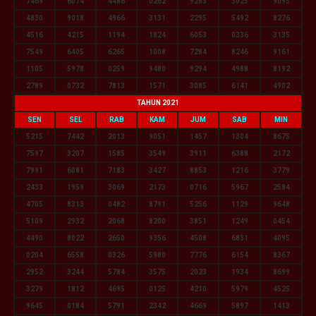
7469
6074
4486
0262
9283
3025
9095
4830
9018
4966
3131
2295
5492
8276
4516
4215
1194
1824
6053
0336
3135
7549
6405
6265
1008
7284
8246
9161
1105
5978
0259
9480
9294
4988
8192
2789
0732
7813
1571
3085
6141
4902
TAHUN 2021
SEN
SEL
RAB
KAM
JUM
SAB
MIN
5215
7442
2013
9051
1457
1304
8675
7597
3207
1585
3549
3911
6388
2172
7991
6081
7183
3427
8853
1216
3779
2433
1959
3069
2173
0716
5967
2584
4705
8313
0482
8791
5256
1129
9648
5109
2932
2068
8200
3851
1249
0454
4490
8022
2650
9356
4508
6831
4095
0204
6558
0326
5980
7776
6154
8367
2952
3244
5784
3575
2023
1934
8699
3279
1812
4695
0125
4210
5979
4525
9645
0184
5791
2342
4669
5897
1413