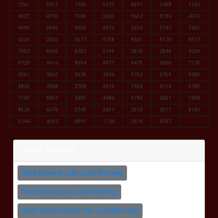
7261
9951
7260
5373
6091
3488
1162
6627
4740
7160
3265
9602
8736
4511
4993
6942
9050
0076
3034
5747
7461
0306
2550
0577
9218
8661
8176
5077
7952
8950
8707
5790
2815
2840
4249
0720
9016
8034
8477
6475
0650
7175
3301
2863
9028
2394
9732
5759
9285
0820
7008
2758
3815
7464
6113
5780
7169
9637
2455
4486
3796
2601
7438
8526
6376
5340
3631
2013
2017
8183
5144
4592
4091
1720
2474
5507
POST TERKAIT
Data Keluaran San Juan Morning
Paito Warna San Juan Morning
Paito Warna Harian San Juan Morning