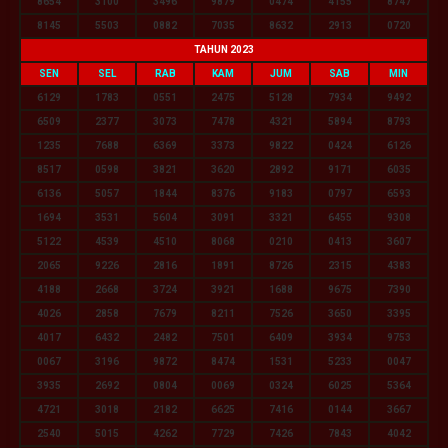
8654
3100
3496
9879
0474
4155
8747
8145
5503
0882
7035
8632
2913
0720
TAHUN 2023
SEN
SEL
RAB
KAM
JUM
SAB
MIN
6129
1783
0551
2475
5128
7934
9492
6509
2377
3073
7478
4321
5894
8793
1235
7688
6369
3373
9822
0424
6126
8517
0598
3821
3620
2892
9171
6035
6136
5057
1844
8376
9183
0797
6593
1694
3531
5604
3091
3321
6455
9308
5122
4539
4510
8068
0210
0413
3607
2065
9226
2816
1891
8726
2315
4383
4188
2668
3724
3921
1688
9675
7390
4026
2858
7679
8211
7526
3650
3395
4017
6432
2482
7501
6409
3934
9753
0067
3196
9872
8474
1531
5233
0047
3935
2692
0804
0069
0324
6025
5364
4721
3018
2182
6625
7416
0144
3667
2540
5015
4262
7729
7426
7843
4042