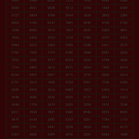
5459
3386
6295
7272
7042
4983
3580
XXXX
4501
6828
9512
4736
1069
5438
6727
5834
4708
3044
2629
2842
2280
0602
9186
5347
7081
0049
4140
5763
1588
8086
3919
7557
4341
0282
4891
7036
5496
3592
1310
3780
2197
4753
9384
5013
6282
9290
3248
5411
2373
3765
7690
7194
6185
4388
0381
2062
2763
4245
9577
8554
3030
3798
2643
7194
4405
6612
8971
0834
1905
8474
8164
0959
5897
4171
2770
2063
3614
0791
2313
1808
4722
5951
7740
3238
6929
0903
2616
8482
7057
5434
1914
9948
4585
3023
0509
0171
8591
5432
9046
1754
3674
2439
2298
1015
7548
8211
4940
7821
5680
8946
0393
8005
4879
6144
2495
5347
6201
7784
1719
0889
2741
9441
2538
4362
9655
6119
0257
6825
3299
6915
2291
8384
1808