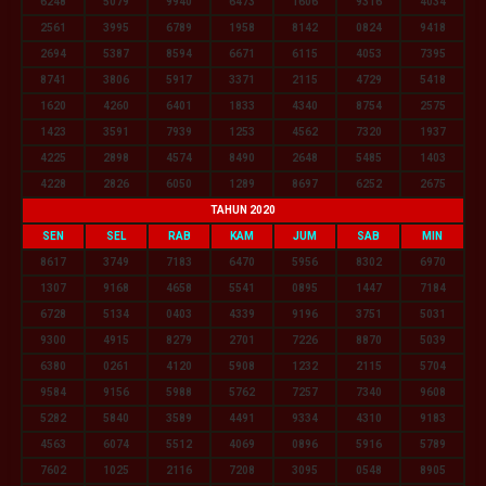
6248
5079
9940
6473
1606
9316
4034
2561
3995
6789
1958
8142
0824
9418
2694
5387
8594
6671
6115
4053
7395
8741
3806
5917
3371
2115
4729
5418
1620
4260
6401
1833
4340
8754
2575
1423
3591
7939
1253
4562
7320
1937
4225
2898
4574
8490
2648
5485
1403
4228
2826
6050
1289
8697
6252
2675
TAHUN 2020
SEN
SEL
RAB
KAM
JUM
SAB
MIN
8617
3749
7183
6470
5956
8302
6970
1307
9168
4658
5541
0895
1447
7184
6728
5134
0403
4339
9196
3751
5031
9300
4915
8279
2701
7226
8870
5039
6380
0261
4120
5908
1232
2115
5704
9584
9156
5988
5762
7257
7340
9608
5282
5840
3589
4491
9334
4310
9183
4563
6074
5512
4069
0896
5916
5789
7602
1025
2116
7208
3095
0548
8905