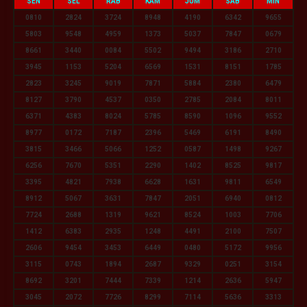
SEN
SEL
RAB
KAM
JUM
SAB
MIN
0810
2824
3724
8948
4190
6342
9655
5803
9548
4959
1373
5037
7847
0679
8661
3440
0084
5502
9494
3186
2710
3945
1153
5204
6569
1531
8151
1785
2823
3245
9019
7871
5884
2380
6479
8127
3790
4537
0350
2785
2084
8011
6371
4383
8024
5785
8590
1096
9552
8977
0172
7187
2396
5469
6191
8490
3815
3466
5066
1252
0587
1498
9267
6256
7670
5351
2290
1402
8525
9817
3395
4821
7938
6628
1631
9811
6549
8912
5067
3631
7847
2051
6940
0812
7724
2688
1319
9621
8524
1003
7706
1412
6383
2935
1248
4491
2100
7507
2606
9454
3453
6449
0480
5172
9956
3115
0743
1894
2687
9329
0251
3154
8692
3201
7444
7339
1214
2636
5947
3045
2072
7726
8299
7114
5636
3313