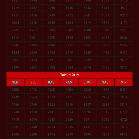
9923
5704
4568
5877
4386
8551
3176
7019
9762
0298
3945
6443
5631
4800
1727
8116
6049
7412
2541
1329
9212
6334
0815
1946
8304
4119
9594
4171
7047
4267
6803
5282
4508
3040
7599
3719
2051
0295
9506
9653
6497
8826
5736
8135
2084
9772
0252
1207
9366
9824
5696
3792
5918
2248
4493
8430
0852
9154
7991
6401
6539
3305
9673
7189
5167
0702
3724
5074
7450
3515
TAHUN 2019
SEN
SEL
RAB
KAM
JUM
SAB
MIN
7358
2273
2935
4059
9336
1357
5431
8049
5564
4673
6811
4216
2467
7854
0780
2798
8322
9318
1827
2616
3513
5230
4028
7801
1914
8696
1015
6702
4910
1076
4263
2120
3291
9710
4726
8292
0448
4514
0645
1832
8642
2616
1005
5280
1476
8270
3399
7604
8919