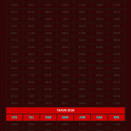
3064
7867
3181
6752
1328
7680
5142
6673
8193
8834
5068
4681
2213
2036
7155
6676
4083
1294
1648
3036
4456
4161
4227
8083
7949
2044
3775
3595
8087
1168
4246
0833
5188
2003
4894
1910
5523
3953
8101
8641
9898
2865
1312
3185
0354
6506
8715
8480
4373
7694
0861
6588
9366
0465
7357
3640
4042
1625
8482
5703
4198
7038
4212
9427
0430
8141
5573
4579
9416
0684
0094
7155
8229
0820
1413
5503
4883
7176
5866
4416
3008
5272
3953
0210
5690
5379
5129
4401
4843
3282
5015
8223
7487
0994
1361
2900
7174
6558
4393
4833
1912
9011
0644
8717
0745
TAHUN 2026
SEN
SEL
RAB
KAM
JUM
SAB
MIN
5406
2392
6490
8204
3176
2981
1165