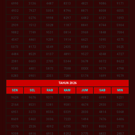
6990
3136
4487
8313
4821
9086
9171
4932
7927
5054
8796
8871
8008
6555
0272
0276
9998
8297
6482
6121
1093
2939
1512
5028
1187
8841
8744
5904
9882
7749
9531
0814
3969
1848
7084
4547
4461
9209
1914
6621
1095
4375
5073
8172
6549
2435
8580
6721
0025
4484
8529
0137
4891
9527
4348
4727
2381
0603
2705
5344
3678
0072
8622
9585
4401
5873
7588
XXXX
9079
4798
0283
0901
2351
7281
5174
1699
9579
TAHUN 2026
SEN
SEL
RAB
KAM
JUM
SAB
MIN
9624
9676
9371
9728
4082
6999
9231
2164
8531
5381
9581
4674
2930
3631
6951
3273
8556
0339
2030
4814
5068
8609
5463
3036
7223
1494
7476
6406
3376
2326
4092
6735
7831
8656
2110
9308
6916
6913
8202
3775
6833
2457