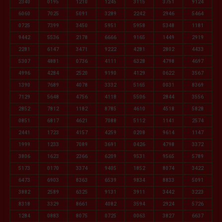
2340
0195
1210
1245
3115
3751
9124
6060
7025
5091
3289
2242
2946
5464
0725
7399
3450
5951
5958
5348
1181
9442
5536
2178
6666
9165
1449
2919
2281
6147
3471
9222
4281
2802
4433
5307
4881
0736
4111
6328
4798
4697
4996
4284
2520
9190
4129
0622
3567
1390
7689
4078
3332
5165
0031
8369
7129
5648
4756
4118
5506
2844
3556
2852
7812
1182
8785
4610
4518
5828
0851
6817
4621
7088
5112
1141
2574
2441
1723
4157
4259
0208
9614
1147
1999
1233
7089
3691
0426
4798
3372
3806
1623
2366
6209
9531
9565
5789
5173
0170
3374
9405
1852
8074
3422
6473
6903
8363
6539
9834
8833
5091
3882
2589
6325
9131
3911
3442
3223
8318
3329
8661
4082
3594
2924
5726
1284
0883
8075
0725
0063
3827
6637