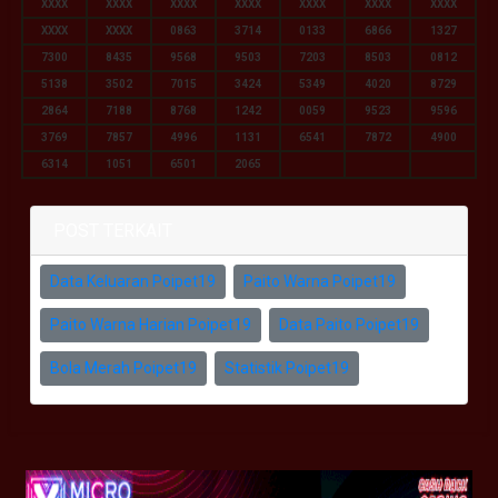
XXXX
XXXX
XXXX
XXXX
XXXX
XXXX
XXXX
XXXX
XXXX
0863
3714
0133
6866
1327
7300
8435
9568
9503
7203
8503
0812
5138
3502
7015
3424
5349
4020
8729
2864
7188
8768
1242
0059
9523
9596
3769
7857
4996
1131
6541
7872
4900
6314
1051
6501
2065
POST TERKAIT
Data Keluaran Poipet19
Paito Warna Poipet19
Paito Warna Harian Poipet19
Data Paito Poipet19
Bola Merah Poipet19
Statistik Poipet19