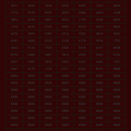
2911
4636
7044
5620
0940
1354
4564
5772
5478
8409
2509
3386
2654
1628
2852
2378
4087
4532
1724
2949
6836
1213
6015
5742
0605
8312
6052
4803
6670
2493
0289
6716
9230
2814
2041
6183
4606
0302
0129
6779
9018
1752
6062
9130
7436
5030
3410
6197
0838
8792
5468
4687
7812
4920
5432
9130
3057
3289
2532
3269
6230
4265
7227
5441
6376
1138
5151
0342
8416
XXXX
XXXX
XXXX
XXXX
XXXX
XXXX
XXXX
XXXX
XXXX
XXXX
XXXX
XXXX
XXXX
XXXX
XXXX
XXXX
XXXX
XXXX
XXXX
XXXX
XXXX
XXXX
XXXX
XXXX
XXXX
XXXX
XXXX
XXXX
XXXX
XXXX
XXXX
XXXX
XXXX
XXXX
XXXX
XXXX
XXXX
XXXX
XXXX
XXXX
XXXX
XXXX
XXXX
XXXX
XXXX
XXXX
XXXX
XXXX
XXXX
XXXX
XXXX
XXXX
XXXX
XXXX
XXXX
XXXX
XXXX