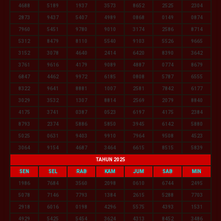
4688
5189
1937
3573
8652
2525
2304
2873
9437
5407
4989
0868
0149
0874
7960
5451
9780
9010
3174
2586
8714
5312
8479
8110
5540
9103
5526
9665
3152
3078
4640
2414
6420
8390
3642
3761
9616
4179
9089
4887
0774
8679
6847
4462
9972
6185
0808
5787
6555
8322
9641
8881
1007
2581
7842
6177
3029
3532
1307
8814
2569
2079
8840
4175
3741
0387
0523
6197
4175
2384
8793
2374
5886
5850
3945
6142
5880
5025
0631
9403
9910
7964
9508
4523
3064
9154
4687
3464
6615
8515
5839
TAHUN 2025
SEN
SEL
RAB
KAM
JUM
SAB
MIN
1986
7684
3560
2098
0610
6744
2495
5078
7146
7793
1384
2615
5288
7703
2918
6016
0198
4296
5575
4393
1531
4929
5425
5454
3624
4313
8452
3486