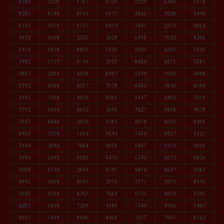
0180
2329
1707
8739
1229
6480
5318
8261
8199
0194
5971
4865
2028
3448
8102
3515
9127
0612
7691
2216
4054
4072
9358
2355
2628
5495
7022
8265
3419
0618
8800
5320
5023
6253
5920
1982
5107
9149
2033
8634
6311
5581
2857
2203
4438
0997
2399
1555
4898
5392
6308
6207
7078
6403
1840
6164
3990
7203
4626
0261
9347
2402
7010
7792
9434
6002
2695
7621
3838
4578
7363
6340
2556
4281
0518
6593
9498
8950
7210
1604
9544
1454
8837
0321
7444
2886
7654
6059
5637
9214
6000
3099
3493
9350
5416
5243
6072
5826
3659
8196
2904
6191
6414
4627
6383
6995
3608
4141
2016
7971
2839
8945
2023
6704
4767
7664
6723
4052
0395
6251
5850
7239
4380
1740
4986
1467
0051
1499
9646
9460
7277
7961
5162