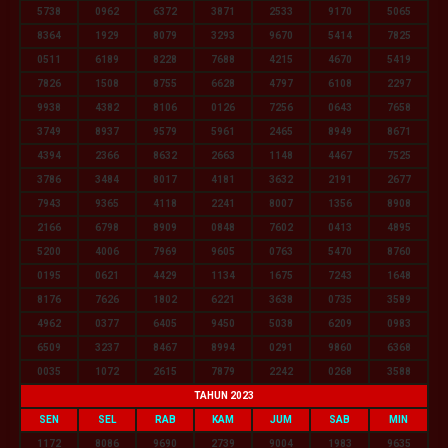
5738
0962
6372
3871
2533
9170
5065
8364
1929
8079
3293
9670
5414
7825
0511
6189
8228
7688
4215
4670
5419
7826
1508
8755
6628
4797
6108
2297
9938
4382
8106
0126
7256
0643
7658
3749
8937
9579
5961
2465
8949
8671
4394
2366
8632
2663
1148
4467
7525
3786
3484
8017
4181
3632
2191
2677
7943
9365
4118
2241
8007
1356
8908
2166
6798
8909
0848
7602
0413
4895
5200
4006
7969
9605
0763
5470
8760
0195
0621
4429
1134
1675
7243
1648
8176
7626
1802
6221
3638
0735
3589
4962
0377
6405
9450
5038
6209
0983
6509
3237
8467
8994
0291
9860
6368
0035
1072
2615
7879
2242
0268
3588
TAHUN 2023
SEN
SEL
RAB
KAM
JUM
SAB
MIN
1172
8086
9690
2739
9004
1983
9635