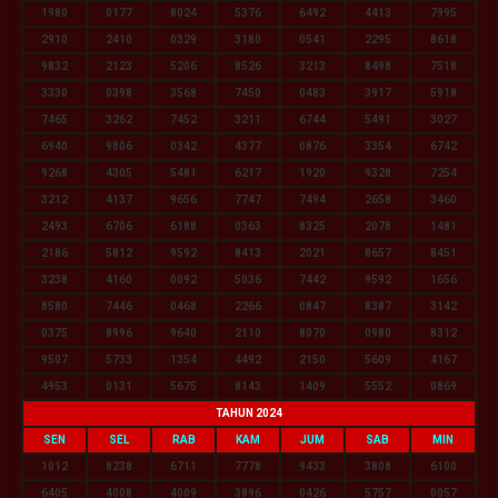
1980
0177
8024
5376
6492
4413
7995
2910
2410
0329
3180
0541
2295
8618
9832
2123
5206
8526
3213
8498
7518
3330
0398
3568
7450
0483
3917
5918
7465
3262
7452
3211
6744
5491
3027
6940
9806
0342
4377
0876
3354
6742
9268
4305
5481
6217
1920
9328
7254
3212
4137
9656
7747
7494
2658
3460
2493
6706
6188
0363
8325
2078
1481
2186
5812
9592
8413
2021
8657
8451
3238
4160
0092
5036
7442
9592
1656
8580
7446
0468
2266
0847
8387
3142
0375
8996
9640
2110
8070
0980
8312
9507
5733
1354
4492
2150
5609
4167
4953
0131
5675
8143
1409
5552
0869
TAHUN 2024
SEN
SEL
RAB
KAM
JUM
SAB
MIN
1012
8238
6711
7778
9433
3808
6100
6405
4008
4009
3896
0426
5757
0057