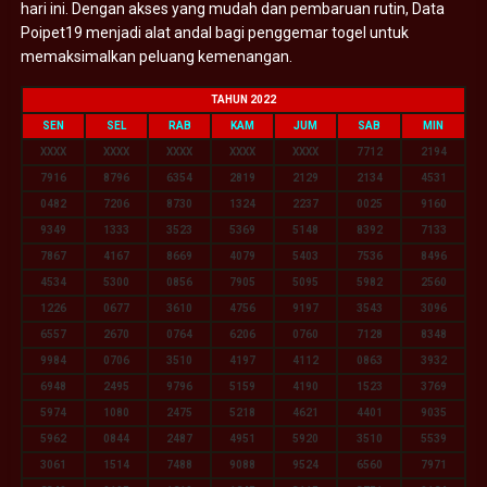
hari ini. Dengan akses yang mudah dan pembaruan rutin, Data
Poipet19 menjadi alat andal bagi penggemar togel untuk
memaksimalkan peluang kemenangan.
TAHUN 2022
SEN
SEL
RAB
KAM
JUM
SAB
MIN
XXXX
XXXX
XXXX
XXXX
XXXX
7712
2194
7916
8796
6354
2819
2129
2134
4531
0482
7206
8730
1324
2237
0025
9160
9349
1333
3523
5369
5148
8392
7133
7867
4167
8669
4079
5403
7536
8496
4534
5300
0856
7905
5095
5982
2560
1226
0677
3610
4756
9197
3543
3096
6557
2670
0764
6206
0760
7128
8348
9984
0706
3510
4197
4112
0863
3932
6948
2495
9796
5159
4190
1523
3769
5974
1080
2475
5218
4621
4401
9035
5962
0844
2487
4951
5920
3510
5539
3061
1514
7488
9088
9524
6560
7971