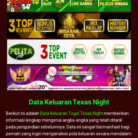
Data Keluaran Texas Night
Berikut ini adalah
Data Keluaran Togel Texas Night
memberikan
informasi lengkap mengenai angka-angka yang telah ditarik
pada pengundian sebelumnya. Data ini sangat bermanfaat bagi
pemain yang ingin menganalisis pola keluaran secara mendalam