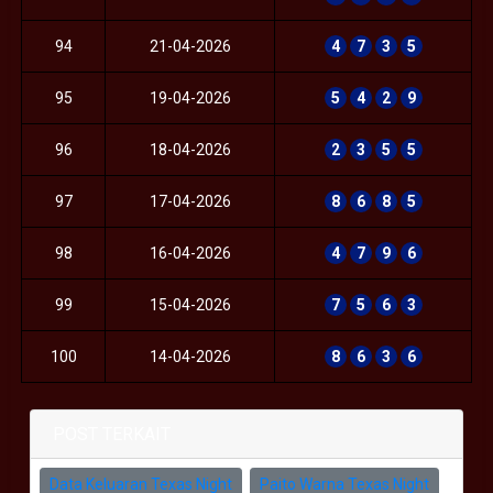
94
21-04-2026
4
7
3
5
95
19-04-2026
5
4
2
9
96
18-04-2026
2
3
5
5
97
17-04-2026
8
6
8
5
98
16-04-2026
4
7
9
6
99
15-04-2026
7
5
6
3
100
14-04-2026
8
6
3
6
POST TERKAIT
Data Keluaran Texas Night
Paito Warna Texas Night