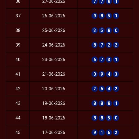
36
27-06-2026
7
7
8
1
37
26-06-2026
9
8
5
1
38
25-06-2026
3
5
8
0
39
24-06-2026
8
7
2
2
40
23-06-2026
6
7
3
1
41
21-06-2026
0
9
4
3
42
20-06-2026
2
6
4
2
43
19-06-2026
8
8
8
1
44
18-06-2026
8
8
5
0
45
17-06-2026
9
1
6
2