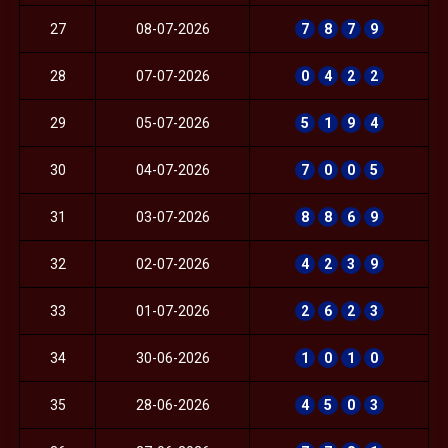
27
08-07-2026
7
8
7
9
28
07-07-2026
0
4
2
2
29
05-07-2026
5
1
9
4
30
04-07-2026
7
0
0
5
31
03-07-2026
8
8
6
9
32
02-07-2026
4
2
3
9
33
01-07-2026
2
6
2
3
34
30-06-2026
1
0
1
0
35
28-06-2026
4
5
0
3