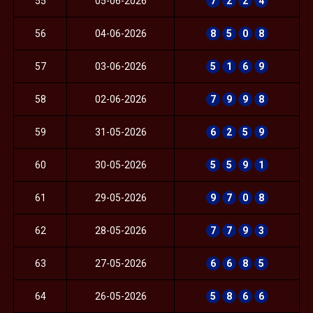
55
05-06-2026
7
2
2
4
56
04-06-2026
8
5
0
8
57
03-06-2026
5
1
6
9
58
02-06-2026
7
9
9
8
59
31-05-2026
6
2
5
9
60
30-05-2026
5
5
9
1
61
29-05-2026
9
7
0
8
62
28-05-2026
7
7
9
3
63
27-05-2026
6
6
8
5
64
26-05-2026
5
8
6
6