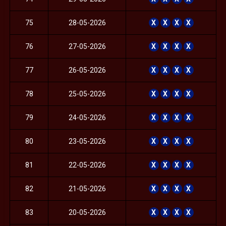
75
28-05-2026
X
X
X
X
76
27-05-2026
X
X
X
X
77
26-05-2026
X
X
X
X
78
25-05-2026
X
X
X
X
79
24-05-2026
X
X
X
X
80
23-05-2026
X
X
X
X
81
22-05-2026
X
X
X
X
82
21-05-2026
X
X
X
X
83
20-05-2026
X
X
X
X