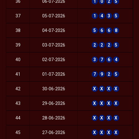
36
06-07-2026
1
0
2
5
37
05-07-2026
1
4
3
5
38
04-07-2026
5
6
6
8
39
03-07-2026
2
2
2
5
40
02-07-2026
3
7
6
4
41
01-07-2026
7
9
2
5
42
30-06-2026
X
X
X
X
43
29-06-2026
X
X
X
X
44
28-06-2026
X
X
X
X
45
27-06-2026
X
X
X
X