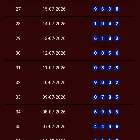
27
15-07-2026
9
6
3
8
28
14-07-2026
1
0
4
2
29
13-07-2026
6
1
8
3
30
12-07-2026
0
0
5
6
31
11-07-2026
0
8
7
9
32
10-07-2026
9
0
0
2
33
09-07-2026
0
7
8
5
34
08-07-2026
6
9
6
5
35
07-07-2026
4
4
4
8