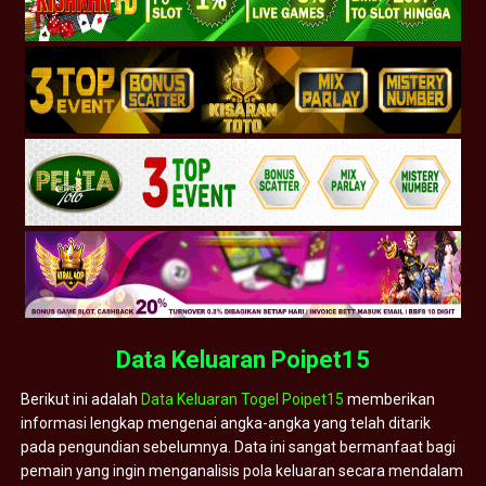
Data Keluaran Poipet15
Berikut ini adalah
Data Keluaran Togel Poipet15
memberikan
informasi lengkap mengenai angka-angka yang telah ditarik
pada pengundian sebelumnya. Data ini sangat bermanfaat bagi
pemain yang ingin menganalisis pola keluaran secara mendalam