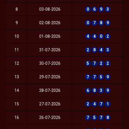
8
03-08-2026
0
6
9
3
9
02-08-2026
0
7
8
9
10
01-08-2026
4
4
0
2
11
31-07-2026
2
8
4
3
12
30-07-2026
5
7
2
2
13
29-07-2026
7
7
5
9
14
28-07-2026
6
8
3
9
15
27-07-2026
2
4
7
1
16
26-07-2026
7
5
7
8