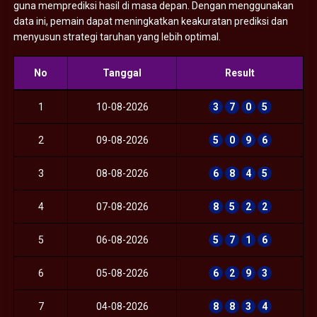
guna memprediksi hasil di masa depan. Dengan menggunakan
data ini, pemain dapat meningkatkan keakuratan prediksi dan
menyusun strategi taruhan yang lebih optimal.
No
Tanggal
Result
1
10-08-2026
3
7
0
5
2
09-08-2026
5
0
9
6
3
08-08-2026
6
8
4
5
4
07-08-2026
8
5
2
2
5
06-08-2026
5
7
1
6
6
05-08-2026
6
2
9
3
7
04-08-2026
8
8
3
4