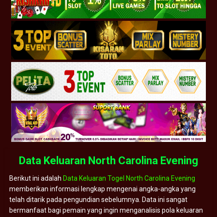
Data Keluaran North Carolina Evening
Berikut ini adalah
Data Keluaran Togel North Carolina Evening
memberikan informasi lengkap mengenai angka-angka yang
telah ditarik pada pengundian sebelumnya. Data ini sangat
bermanfaat bagi pemain yang ingin menganalisis pola keluaran