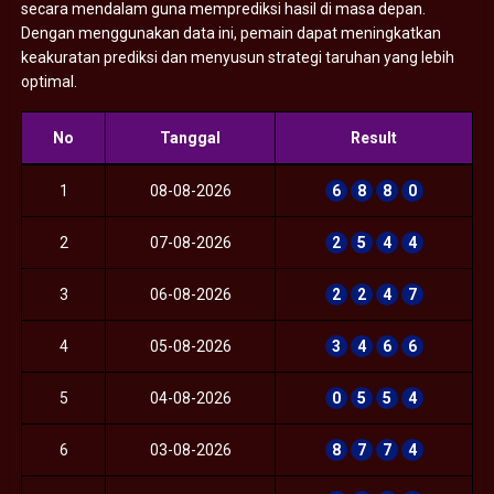
secara mendalam guna memprediksi hasil di masa depan.
Dengan menggunakan data ini, pemain dapat meningkatkan
keakuratan prediksi dan menyusun strategi taruhan yang lebih
optimal.
No
Tanggal
Result
1
08-08-2026
6
8
8
0
2
07-08-2026
2
5
4
4
3
06-08-2026
2
2
4
7
4
05-08-2026
3
4
6
6
5
04-08-2026
0
5
5
4
6
03-08-2026
8
7
7
4