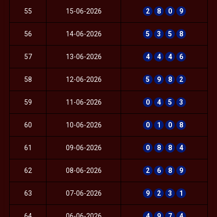
55
15-06-2026
2
8
0
9
56
14-06-2026
5
3
5
8
57
13-06-2026
4
4
4
6
58
12-06-2026
5
9
8
2
59
11-06-2026
0
4
5
3
60
10-06-2026
0
1
0
8
61
09-06-2026
0
8
8
4
62
08-06-2026
2
6
8
9
63
07-06-2026
9
2
3
1
64
06-06-2026
4
9
7
4