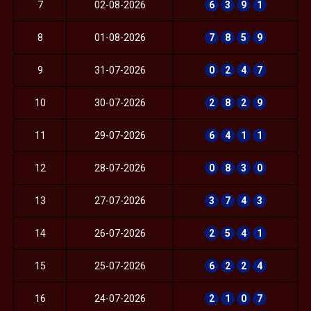
7
02-08-2026
6
3
9
1
8
01-08-2026
7
8
5
9
9
31-07-2026
0
2
4
7
10
30-07-2026
2
8
2
9
11
29-07-2026
6
4
1
1
12
28-07-2026
0
8
3
0
13
27-07-2026
3
7
4
3
14
26-07-2026
2
5
4
1
15
25-07-2026
6
2
2
4
16
24-07-2026
2
1
0
7