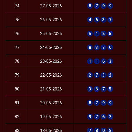
74
27-05-2026
8
7
9
9
75
26-05-2026
4
6
3
7
76
25-05-2026
5
1
2
5
77
24-05-2026
8
3
7
0
78
23-05-2026
1
1
6
3
79
22-05-2026
2
7
3
2
80
21-05-2026
3
6
7
5
81
20-05-2026
8
7
9
9
82
19-05-2026
9
7
6
2
83
18-05-2026
7
8
0
8