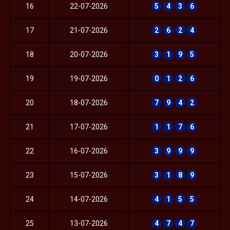
16
22-07-2026
5
4
3
6
17
21-07-2026
2
6
2
4
18
20-07-2026
3
1
9
5
19
19-07-2026
0
1
2
6
20
18-07-2026
7
9
4
2
21
17-07-2026
1
1
7
6
22
16-07-2026
3
9
9
9
23
15-07-2026
3
1
8
9
24
14-07-2026
4
1
5
5
25
13-07-2026
4
7
4
7