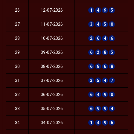
26
12-07-2026
1
4
9
5
27
11-07-2026
3
4
5
0
28
10-07-2026
2
6
4
6
29
09-07-2026
6
2
8
5
30
08-07-2026
6
8
6
8
31
07-07-2026
3
5
4
7
32
06-07-2026
6
4
9
0
33
05-07-2026
6
9
9
4
34
04-07-2026
1
4
9
6