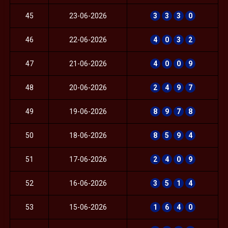
45
23-06-2026
3
3
3
0
46
22-06-2026
4
0
3
2
47
21-06-2026
4
0
0
9
48
20-06-2026
2
4
9
7
49
19-06-2026
8
9
7
8
50
18-06-2026
8
5
9
4
51
17-06-2026
2
4
0
9
52
16-06-2026
3
5
1
4
53
15-06-2026
1
6
4
0