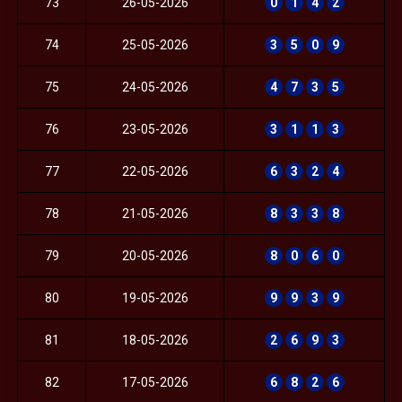
73
26-05-2026
0
1
4
2
74
25-05-2026
3
5
0
9
75
24-05-2026
4
7
3
5
76
23-05-2026
3
1
1
3
77
22-05-2026
6
3
2
4
78
21-05-2026
8
3
3
8
79
20-05-2026
8
0
6
0
80
19-05-2026
9
9
3
9
81
18-05-2026
2
6
9
3
82
17-05-2026
6
8
2
6