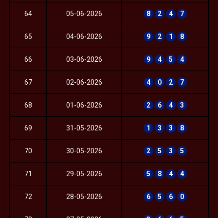
64
05-06-2026
8
2
4
7
65
04-06-2026
9
2
1
8
66
03-06-2026
9
4
5
4
67
02-06-2026
4
0
2
7
68
01-06-2026
2
6
4
3
69
31-05-2026
1
3
3
8
70
30-05-2026
2
5
3
5
71
29-05-2026
5
8
4
4
72
28-05-2026
6
5
6
0