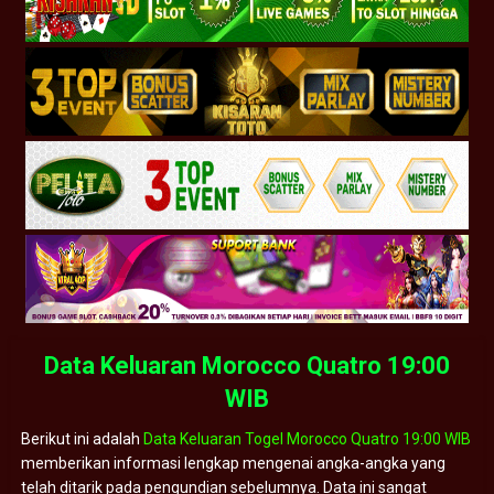
Data Keluaran Morocco Quatro 19:00
WIB
Berikut ini adalah
Data Keluaran Togel Morocco Quatro 19:00 WIB
memberikan informasi lengkap mengenai angka-angka yang
telah ditarik pada pengundian sebelumnya. Data ini sangat