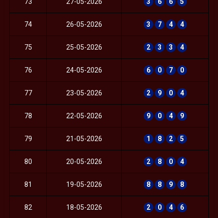
73
27-05-2026
3
6
6
5
74
26-05-2026
3
7
4
4
75
25-05-2026
2
3
3
4
76
24-05-2026
6
0
7
0
77
23-05-2026
2
9
0
4
78
22-05-2026
9
0
4
9
79
21-05-2026
1
8
2
5
80
20-05-2026
2
8
0
4
81
19-05-2026
8
8
9
8
82
18-05-2026
2
0
4
6