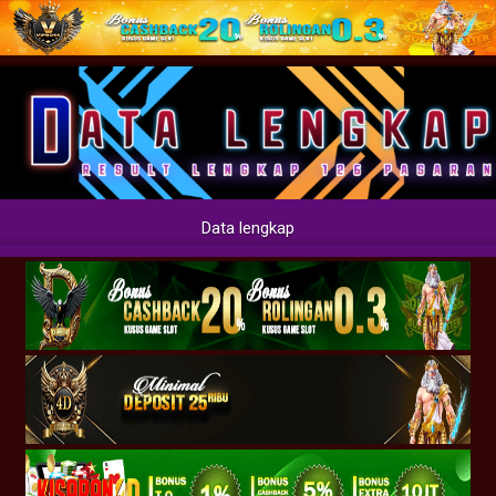
Data lengkap