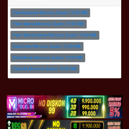
Data Keluaran Morocco Quatro 19:00 WIB
Paito Warna Morocco Quatro 19:00 WIB
Paito Warna Harian Morocco Quatro 19:00 WIB
Data Paito Morocco Quatro 19:00 WIB
Bola Merah Morocco Quatro 19:00 WIB
Statistik Morocco Quatro 19:00 WIB