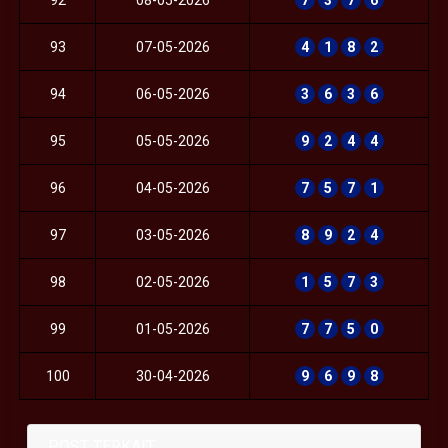
93
07-05-2026
4
1
8
2
94
06-05-2026
3
6
3
6
95
05-05-2026
9
2
4
4
96
04-05-2026
7
5
7
1
97
03-05-2026
8
9
2
4
98
02-05-2026
1
5
7
3
99
01-05-2026
7
7
5
0
100
30-04-2026
9
6
9
8
POST TERKAIT