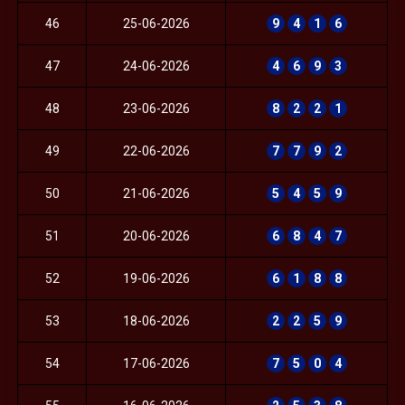
46
25-06-2026
9
4
1
6
47
24-06-2026
4
6
9
3
48
23-06-2026
8
2
2
1
49
22-06-2026
7
7
9
2
50
21-06-2026
5
4
5
9
51
20-06-2026
6
8
4
7
52
19-06-2026
6
1
8
8
53
18-06-2026
2
2
5
9
54
17-06-2026
7
5
0
4