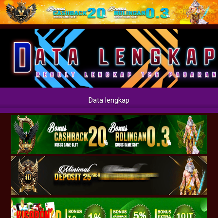
Data lengkap