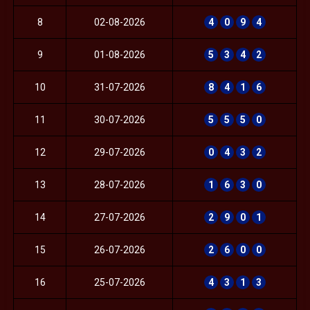
8
02-08-2026
4
0
9
4
9
01-08-2026
5
3
4
2
10
31-07-2026
8
4
1
6
11
30-07-2026
5
5
5
0
12
29-07-2026
0
4
3
2
13
28-07-2026
1
6
3
0
14
27-07-2026
2
9
0
1
15
26-07-2026
2
6
0
0
16
25-07-2026
4
3
1
3