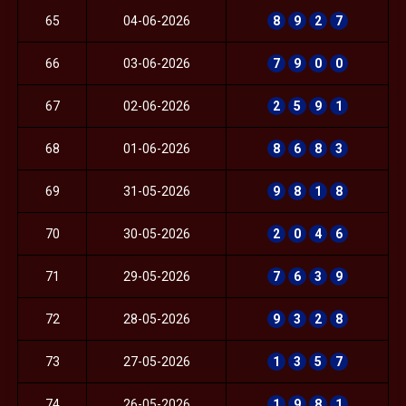
65
04-06-2026
8
9
2
7
66
03-06-2026
7
9
0
0
67
02-06-2026
2
5
9
1
68
01-06-2026
8
6
8
3
69
31-05-2026
9
8
1
8
70
30-05-2026
2
0
4
6
71
29-05-2026
7
6
3
9
72
28-05-2026
9
3
2
8
73
27-05-2026
1
3
5
7
74
26-05-2026
1
9
8
1