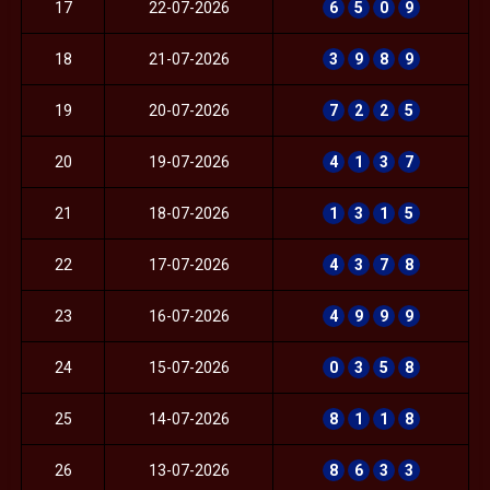
17
22-07-2026
6
5
0
9
18
21-07-2026
3
9
8
9
19
20-07-2026
7
2
2
5
20
19-07-2026
4
1
3
7
21
18-07-2026
1
3
1
5
22
17-07-2026
4
3
7
8
23
16-07-2026
4
9
9
9
24
15-07-2026
0
3
5
8
25
14-07-2026
8
1
1
8
26
13-07-2026
8
6
3
3