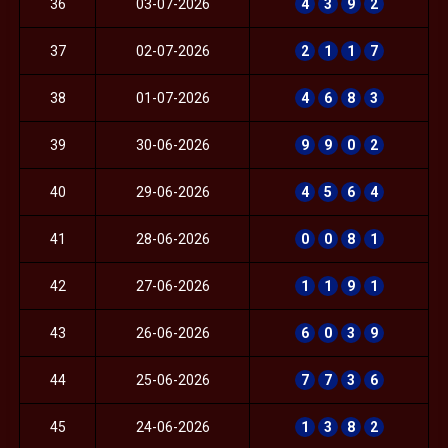
36
03-07-2026
4
3
9
2
37
02-07-2026
2
1
1
7
38
01-07-2026
4
6
8
3
39
30-06-2026
9
9
0
2
40
29-06-2026
4
5
6
4
41
28-06-2026
0
0
8
1
42
27-06-2026
1
1
9
1
43
26-06-2026
6
0
3
9
44
25-06-2026
7
7
3
6
45
24-06-2026
1
3
8
2