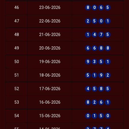
46
23-06-2026
8
0
6
5
47
22-06-2026
2
5
0
1
48
21-06-2026
1
4
7
5
49
20-06-2026
6
6
8
8
50
19-06-2026
9
3
5
1
51
18-06-2026
5
1
9
2
52
17-06-2026
4
5
8
5
53
16-06-2026
8
2
6
1
54
15-06-2026
0
1
5
0