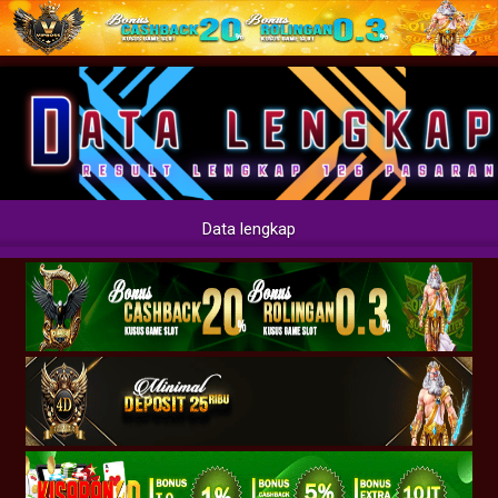
Data lengkap