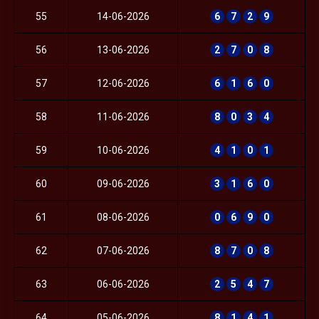
55
14-06-2026
6
7
2
9
56
13-06-2026
2
7
0
8
57
12-06-2026
6
1
6
0
58
11-06-2026
8
0
3
4
59
10-06-2026
4
1
0
1
60
09-06-2026
3
1
6
0
61
08-06-2026
0
6
9
0
62
07-06-2026
8
7
0
8
63
06-06-2026
2
5
4
7
64
05-06-2026
8
1
4
1