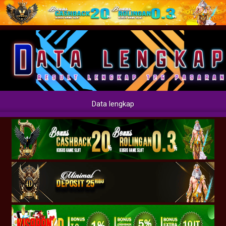
Data lengkap