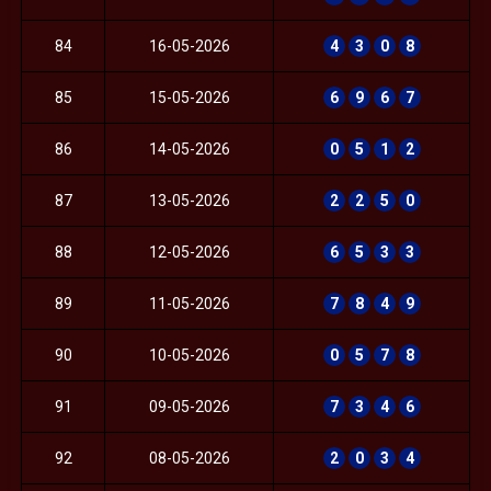
84
16-05-2026
4
3
0
8
85
15-05-2026
6
9
6
7
86
14-05-2026
0
5
1
2
87
13-05-2026
2
2
5
0
88
12-05-2026
6
5
3
3
89
11-05-2026
7
8
4
9
90
10-05-2026
0
5
7
8
91
09-05-2026
7
3
4
6
92
08-05-2026
2
0
3
4