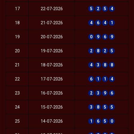
17
22-07-2026
5
2
5
4
18
21-07-2026
4
6
4
1
19
20-07-2026
0
9
6
9
20
19-07-2026
2
8
2
5
21
18-07-2026
4
3
8
8
22
17-07-2026
6
1
1
4
23
16-07-2026
2
3
9
6
24
15-07-2026
3
8
5
5
25
14-07-2026
1
6
5
0