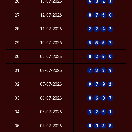
26
13-07-2026
6
8
2
3
27
12-07-2026
8
7
5
0
28
11-07-2026
2
2
4
2
29
10-07-2026
5
5
5
7
30
09-07-2026
0
2
5
0
31
08-07-2026
7
3
3
9
32
07-07-2026
9
7
9
2
33
06-07-2026
8
6
8
7
34
05-07-2026
3
2
5
1
35
04-07-2026
8
9
3
8