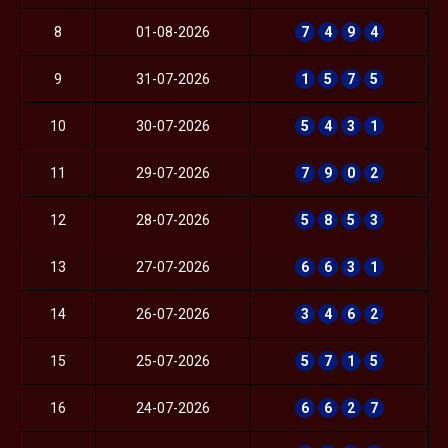
8
01-08-2026
7
4
9
4
9
31-07-2026
1
5
7
5
10
30-07-2026
5
4
3
1
11
29-07-2026
7
9
0
2
12
28-07-2026
5
8
5
3
13
27-07-2026
6
6
3
1
14
26-07-2026
3
4
6
2
15
25-07-2026
5
7
1
5
16
24-07-2026
6
6
2
7