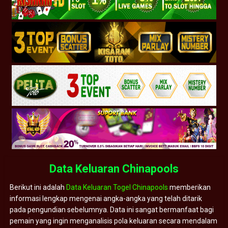
Data Keluaran Chinapools
Berikut ini adalah
Data Keluaran Togel Chinapools
memberikan
informasi lengkap mengenai angka-angka yang telah ditarik
pada pengundian sebelumnya. Data ini sangat bermanfaat bagi
pemain yang ingin menganalisis pola keluaran secara mendalam