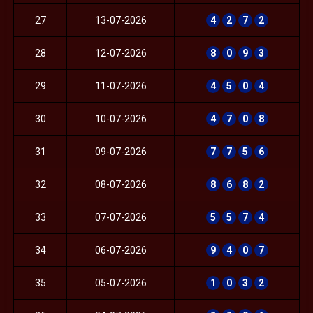
27
13-07-2026
4
2
7
2
28
12-07-2026
8
0
9
3
29
11-07-2026
4
5
0
4
30
10-07-2026
4
7
0
8
31
09-07-2026
7
7
5
6
32
08-07-2026
8
6
8
2
33
07-07-2026
5
5
7
4
34
06-07-2026
9
4
0
7
35
05-07-2026
1
0
3
2