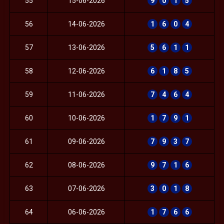
55
15-06-2026
9
0
1
5
56
14-06-2026
1
6
0
4
57
13-06-2026
5
6
1
1
58
12-06-2026
6
1
8
5
59
11-06-2026
7
4
6
4
60
10-06-2026
1
7
9
1
61
09-06-2026
7
9
3
7
62
08-06-2026
9
7
1
6
63
07-06-2026
3
0
1
8
64
06-06-2026
1
7
6
6