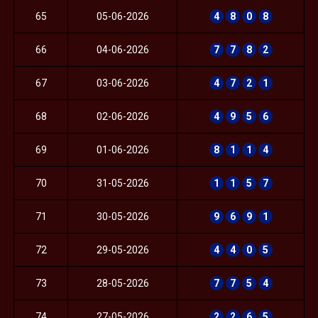
65
05-06-2026
4
8
0
8
66
04-06-2026
7
7
8
2
67
03-06-2026
4
7
2
1
68
02-06-2026
4
9
5
6
69
01-06-2026
8
1
1
4
70
31-05-2026
1
1
5
7
71
30-05-2026
9
6
9
1
72
29-05-2026
4
4
0
5
73
28-05-2026
7
7
5
4
74
27-05-2026
2
2
6
5