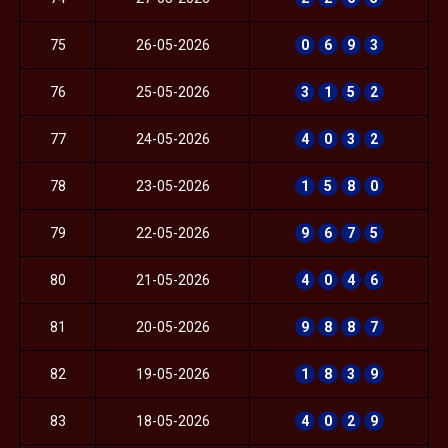
75
26-05-2026
0
6
9
3
76
25-05-2026
3
1
5
2
77
24-05-2026
4
0
3
2
78
23-05-2026
1
5
8
0
79
22-05-2026
9
6
7
5
80
21-05-2026
4
0
4
6
81
20-05-2026
9
8
8
7
82
19-05-2026
1
8
3
9
83
18-05-2026
4
0
2
9