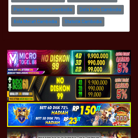
Paito Warna Harian Cambodia
Data Paito Cambodia
Bola Merah Cambodia
Statistik Cambodia