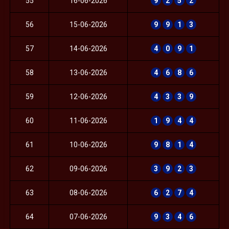
55
16-06-2026
9
2
5
2
56
15-06-2026
9
9
1
3
57
14-06-2026
4
0
9
1
58
13-06-2026
4
6
8
6
59
12-06-2026
4
3
3
9
60
11-06-2026
1
9
4
4
61
10-06-2026
9
8
1
4
62
09-06-2026
3
9
2
3
63
08-06-2026
6
2
7
4
64
07-06-2026
9
3
4
6