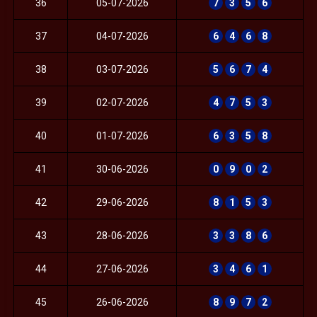
36
05-07-2026
7
3
5
6
37
04-07-2026
6
4
6
8
38
03-07-2026
5
6
7
4
39
02-07-2026
4
7
5
3
40
01-07-2026
6
3
5
8
41
30-06-2026
0
9
0
2
42
29-06-2026
8
1
5
3
43
28-06-2026
3
3
8
6
44
27-06-2026
3
4
6
1
45
26-06-2026
8
9
7
2