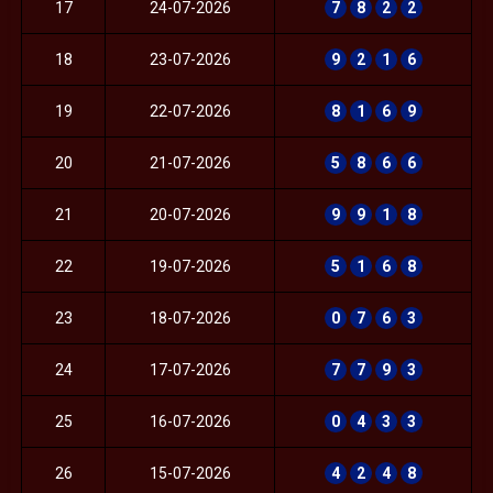
17
24-07-2026
7
8
2
2
18
23-07-2026
9
2
1
6
19
22-07-2026
8
1
6
9
20
21-07-2026
5
8
6
6
21
20-07-2026
9
9
1
8
22
19-07-2026
5
1
6
8
23
18-07-2026
0
7
6
3
24
17-07-2026
7
7
9
3
25
16-07-2026
0
4
3
3
26
15-07-2026
4
2
4
8