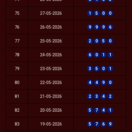
75
27-05-2026
1
5
0
0
76
26-05-2026
9
9
9
6
77
25-05-2026
2
0
5
0
78
24-05-2026
6
0
1
1
79
23-05-2026
3
5
0
1
80
22-05-2026
4
4
9
0
81
21-05-2026
2
3
4
2
82
20-05-2026
5
7
4
1
83
19-05-2026
5
7
6
9