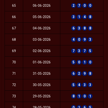
65
06-06-2026
2
7
0
0
66
05-06-2026
3
1
4
8
67
04-06-2026
6
3
8
8
68
03-06-2026
4
0
9
3
69
02-06-2026
7
3
7
5
70
01-06-2026
5
0
1
0
71
31-05-2026
6
2
9
8
72
30-05-2026
5
4
3
3
73
29-05-2026
8
1
0
1
74
28-05-2026
0
1
6
5