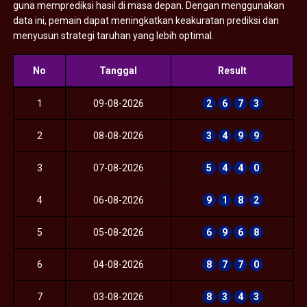
guna memprediksi hasil di masa depan. Dengan menggunakan
data ini, pemain dapat meningkatkan keakuratan prediksi dan
menyusun strategi taruhan yang lebih optimal.
No
Tanggal
Result
1
09-08-2026
2
6
7
3
2
08-08-2026
3
4
9
9
3
07-08-2026
5
4
4
0
4
06-08-2026
9
1
8
2
5
05-08-2026
6
9
6
8
6
04-08-2026
8
7
7
0
7
03-08-2026
8
3
4
3