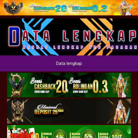
Data lengkap