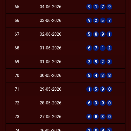
65
04-06-2026
9
1
7
9
66
03-06-2026
9
2
5
7
67
02-06-2026
5
8
9
1
68
01-06-2026
6
7
1
2
69
31-05-2026
2
9
2
3
70
30-05-2026
8
4
3
8
71
29-05-2026
1
5
9
0
72
28-05-2026
6
3
9
0
73
27-05-2026
6
8
3
0
74
26-05-2026
2
0
8
3