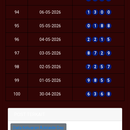
94
06-05-2026
1
3
0
0
95
05-05-2026
0
1
8
8
96
04-05-2026
2
2
1
5
97
03-05-2026
8
7
2
9
98
02-05-2026
7
2
5
7
99
01-05-2026
9
8
5
5
100
30-04-2026
6
3
6
8
POST TERKAIT
Data Keluaran Adelaide Day