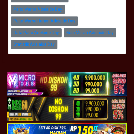
Paito Warna Adelaide Day
Paito Warna Harian Adelaide Day
Data Paito Adelaide Day
Bola Merah Adelaide Day
Statistik Adelaide Day