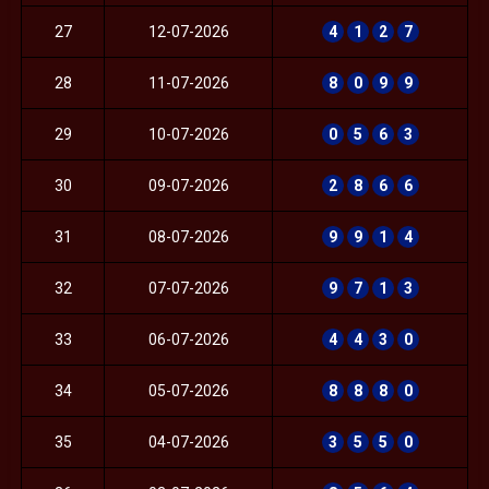
27
12-07-2026
4
1
2
7
28
11-07-2026
8
0
9
9
29
10-07-2026
0
5
6
3
30
09-07-2026
2
8
6
6
31
08-07-2026
9
9
1
4
32
07-07-2026
9
7
1
3
33
06-07-2026
4
4
3
0
34
05-07-2026
8
8
8
0
35
04-07-2026
3
5
5
0