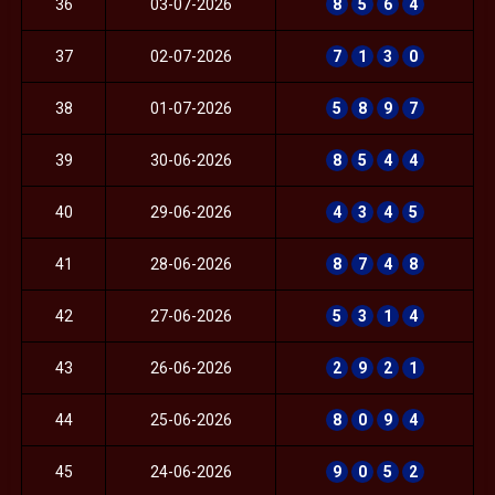
36
03-07-2026
8
5
6
4
37
02-07-2026
7
1
3
0
38
01-07-2026
5
8
9
7
39
30-06-2026
8
5
4
4
40
29-06-2026
4
3
4
5
41
28-06-2026
8
7
4
8
42
27-06-2026
5
3
1
4
43
26-06-2026
2
9
2
1
44
25-06-2026
8
0
9
4
45
24-06-2026
9
0
5
2