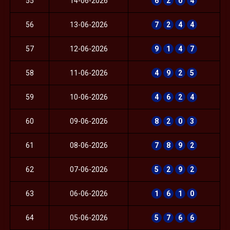
55
14-06-2026
6
2
0
4
56
13-06-2026
7
2
4
4
57
12-06-2026
9
1
4
7
58
11-06-2026
4
9
2
5
59
10-06-2026
4
6
2
4
60
09-06-2026
8
2
0
3
61
08-06-2026
7
8
9
2
62
07-06-2026
5
2
9
2
63
06-06-2026
1
6
1
0
64
05-06-2026
5
7
6
6