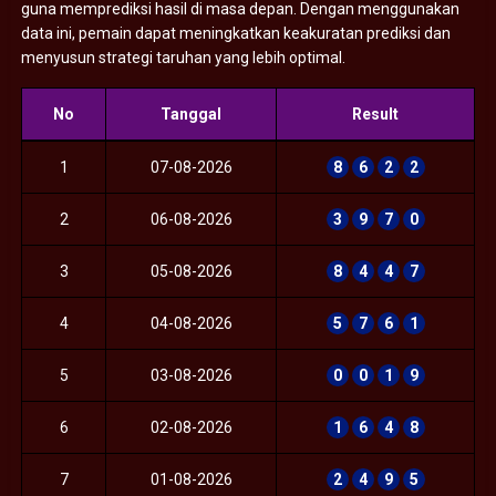
guna memprediksi hasil di masa depan. Dengan menggunakan
data ini, pemain dapat meningkatkan keakuratan prediksi dan
menyusun strategi taruhan yang lebih optimal.
No
Tanggal
Result
1
07-08-2026
8
6
2
2
2
06-08-2026
3
9
7
0
3
05-08-2026
8
4
4
7
4
04-08-2026
5
7
6
1
5
03-08-2026
0
0
1
9
6
02-08-2026
1
6
4
8
7
01-08-2026
2
4
9
5