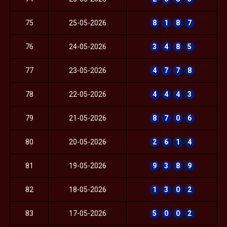
75
25-05-2026
8
1
8
7
76
24-05-2026
3
4
8
5
77
23-05-2026
4
7
7
8
78
22-05-2026
4
4
4
3
79
21-05-2026
8
7
0
6
80
20-05-2026
2
6
1
4
81
19-05-2026
9
3
8
9
82
18-05-2026
1
3
0
2
83
17-05-2026
5
0
0
2