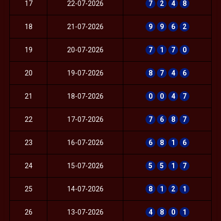
17
22-07-2026
7
2
4
8
18
21-07-2026
9
9
6
2
19
20-07-2026
7
1
7
0
20
19-07-2026
8
7
4
6
21
18-07-2026
0
0
4
7
22
17-07-2026
7
6
8
7
23
16-07-2026
6
8
1
6
24
15-07-2026
5
5
1
7
25
14-07-2026
8
1
2
1
26
13-07-2026
4
8
0
1